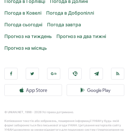
Погода в Горлівці
Погода в Долині
Погода в Ковелі
Погода в Добропіллі
Погода сьогодні
Погода завтра
Прогноз на тиждень
Прогноз на два тижні
Прогноз на місяць
© UNIAN.NET, 1998 - 2026 Усі права дотримано.
Копіювання текстів або зображень, поширення інформації УНІАН у будь-якій
формі забороняється без письмової згоди УНІАН. Цитування матеріалів сайту
УНІАН дозволено за умови відкритого для пошукових систем гіперпосилання на