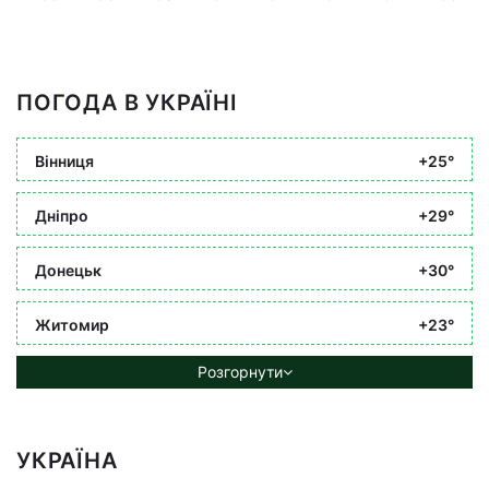
ПОГОДА В УКРАЇНІ
Вінниця
+25°
Дніпро
+29°
Донецьк
+30°
Житомир
+23°
Розгорнути
УКРАЇНА