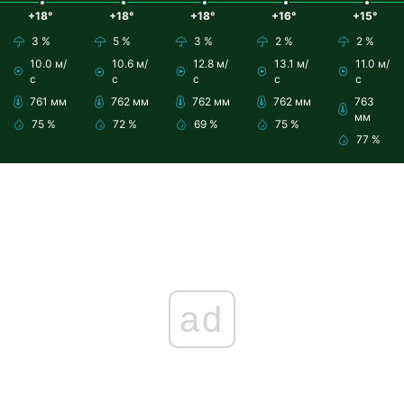
+18°
+18°
+18°
+16°
+15°
3 %
5 %
3 %
2 %
2 %
10.0 м/
10.6 м/
12.8 м/
13.1 м/
11.0 м/
с
с
с
с
с
761 мм
762 мм
762 мм
762 мм
763
мм
75 %
72 %
69 %
75 %
77 %
ad