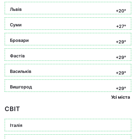
Львів
+20°
Суми
+27°
Бровари
+29°
Фастів
+29°
Васильків
+29°
Вишгород
+29°
Усі міста
СВІТ
Італія