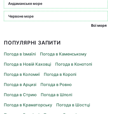
Андаманське море
Червоне море
Всі моря
ПОПУЛЯРНІ ЗАПИТИ
Погода в Ізмаїлі
Погода в Каменському
Погода в Новій Каховці
Погода в Конотопі
Погода в Коломиї
Погода в Коропі
Погода в Арцизі
Погода в Ровно
Погода в Стрию
Погода в Шполі
Погода в Краматорську
Погода в Шостці