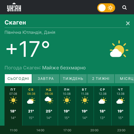
Скаген
Північна Ютландія, Данія
+17°
Погода Скаген
: Майже безхмарно
СЬОГОДНІ
ЗАВТРА
ТИЖДЕНЬ
2 ТИЖНІ
МІСЯЦ
ПТ
СБ
НД
ПН
ВТ
СР
ЧТ
07.08
08.08
09.08
10.08
11.08
12.08
13.08
18°
21°
25°
19°
19°
18°
19°
14°
15°
14°
15°
14°
13°
15°
11:00
14:00
17:00
20:00
23:00