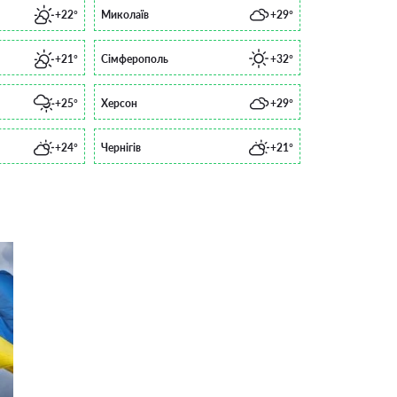
+22°
Миколаїв
+29°
+21°
Сімферополь
+32°
+25°
Херсон
+29°
+24°
Чернігів
+21°