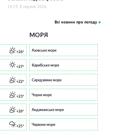
14:23, 8 серпня 2026
Всі новини про погоду
МОРЯ
Азовське море
+26°
Карибське море
+27°
Середземне море
+22°
Чорне море
+23°
Андаманське море
+26°
Червоне море
+25°