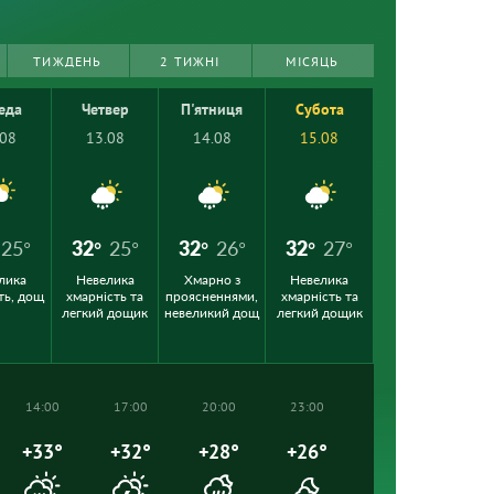
ТИЖДЕНЬ
2 ТИЖНІ
МІСЯЦЬ
еда
Четвер
П'ятниця
Субота
.08
13.08
14.08
15.08
25°
32°
25°
32°
26°
32°
27°
лика
Невелика
Хмарно з
Невелика
ть, дощ
хмарність та
проясненнями,
хмарність та
легкий дощик
невеликий дощ
легкий дощик
14:00
17:00
20:00
23:00
+33°
+32°
+28°
+26°