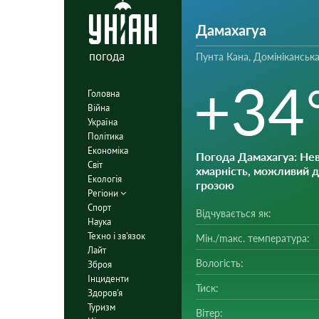
Дамахагуа
погода
Пунта Кана, Домініканська
+34
Головна
Війна
Україна
Політика
Економіка
Погода Дамахагуа
: Не
Світ
хмарність, можливий 
Екологія
грозою
Регіони
Спорт
Відчувається як:
Наука
Техно і зв'язок
Мін./mакс. температура:
Лайт
Вологість:
Зброя
Інциденти
Тиск:
Здоров'я
Туризм
Вітер: