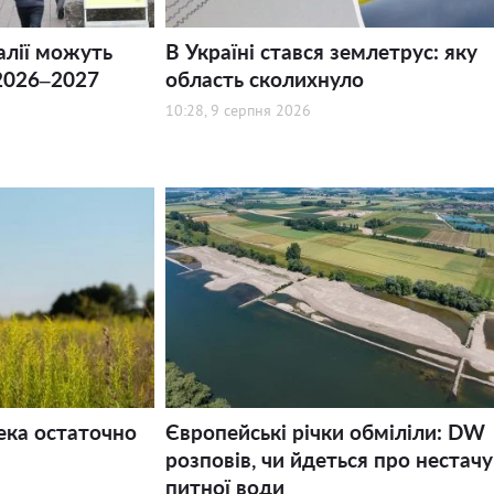
алії можуть
В Україні стався землетрус: яку
2026–2027
область сколихнуло
10:28, 9 серпня 2026
ека остаточно
Європейські річки обміліли: DW
розповів, чи йдеться про нестачу
питної води