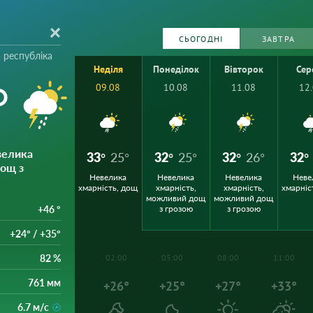
СЬОГОДНІ
ЗАВТРА
 республіка
Неділя
Понеділок
Вівторок
Сер
°
09.08
10.08
11.08
12
велика
33°
25°
32°
25°
32°
26°
32°
дощ з
Невелика
Невелика
Невелика
Неве
хмарність, дощ
хмарність,
хмарність,
хмарніс
можливий дощ
можливий дощ
+46 °
з грозою
з грозою
+24° / +35°
82 %
02:00
05:00
08:00
11:00
761 мм
+26°
+25°
+27°
+33°
6.7 м/с