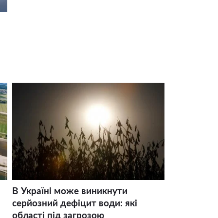
В Україні може виникнути
серйозний дефіцит води: які
області під загрозою