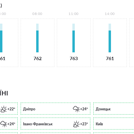
)
5:00
08:00
11:00
14:00
61
762
763
761
ЇНІ
+22°
Дніпро
+24°
Донецьк
+24°
Івано-Франківськ
+23°
Київ