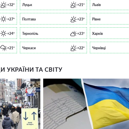
+32°
Луцьк
+21°
Львів
+27°
Полтава
+23°
Рівне
+24°
Тернопіль
+23°
Харків
+21°
Черкаси
+22°
Чернівці
 УКРАЇНИ ТА СВІТУ