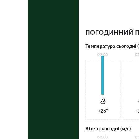
ПОГОДИННИЙ П
Температура сьогодні (
02:00
0
+26°
+
Вітер сьогодні (м/с)
02:00
0