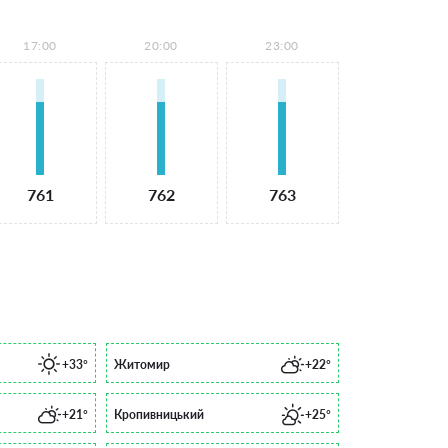
17:00
20:00
23:00
761
762
763
+33°
Житомир
+22°
+21°
Кропивницький
+25°