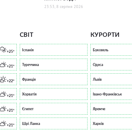
23:53, 8 серпня 2026
СВІТ
КУРОРТИ
Іспанія
Буковель
+25°
Туреччина
Одеса
+21°
Франція
Львів
+22°
Хорватія
Івано-Франківськ
+21°
Єгипет
Яремче
+21°
Шрі Ланка
Харків
+21°