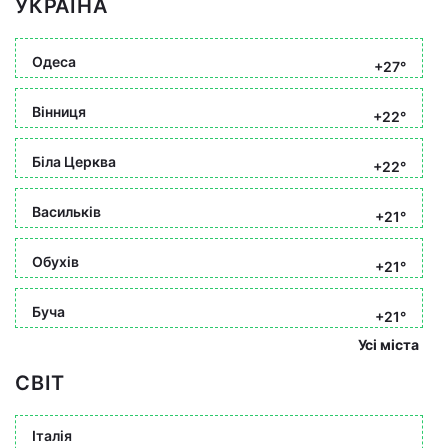
УКРАЇНА
Одеса
+27°
Вінниця
+22°
Біла Церква
+22°
Васильків
+21°
Обухів
+21°
Буча
+21°
Усі міста
СВІТ
Італія