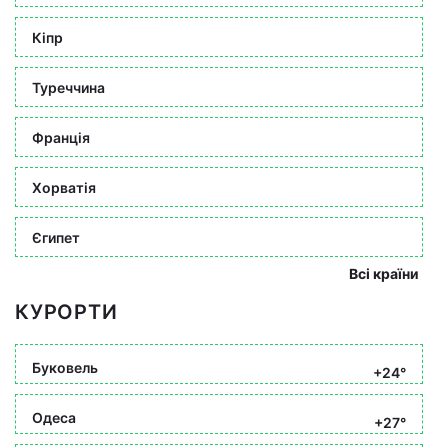
Кіпр
Туреччина
Франція
Хорватія
Єгипет
Всі країни
КУРОРТИ
Буковель
+24°
Одеса
+27°