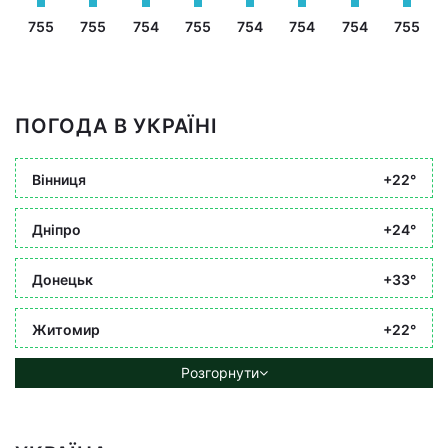
755
755
754
755
754
754
754
755
ПОГОДА В УКРАЇНІ
Вінниця
+22°
Дніпро
+24°
Донецьк
+33°
Житомир
+22°
Розгорнути