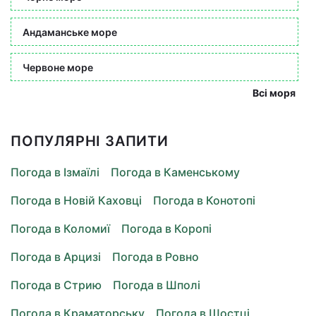
Андаманське море
Червоне море
Всі моря
ПОПУЛЯРНІ ЗАПИТИ
Погода в Ізмаїлі
Погода в Каменському
Погода в Новій Каховці
Погода в Конотопі
Погода в Коломиї
Погода в Коропі
Погода в Арцизі
Погода в Ровно
Погода в Стрию
Погода в Шполі
Погода в Краматорську
Погода в Шостці