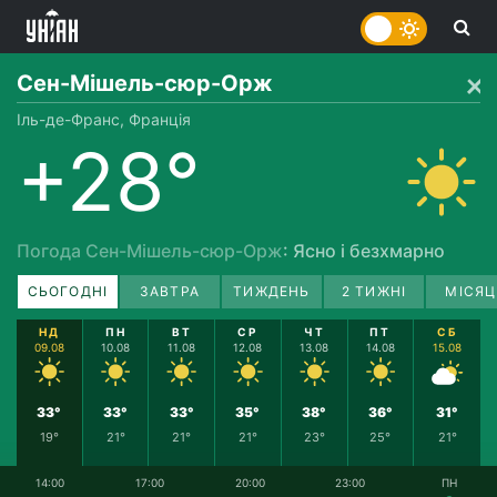
Сен-Мішель-сюр-Орж
Іль-де-Франс, Франція
+28°
Погода Сен-Мішель-сюр-Орж
: Ясно і безхмарно
СЬОГОДНІ
ЗАВТРА
ТИЖДЕНЬ
2 ТИЖНІ
МІСЯЦ
НД
ПН
ВТ
СР
ЧТ
ПТ
СБ
09.08
10.08
11.08
12.08
13.08
14.08
15.08
33°
33°
33°
35°
38°
36°
31°
19°
21°
21°
21°
23°
25°
21°
14:00
17:00
20:00
23:00
ПН