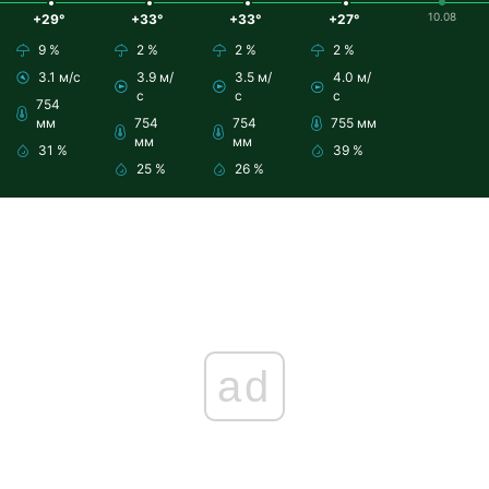
10.08
+29°
+33°
+33°
+27°
9 %
2 %
2 %
2 %
3.1 м/с
3.9 м/
3.5 м/
4.0 м/
с
с
с
754
мм
754
754
755 мм
мм
мм
31 %
39 %
25 %
26 %
ad