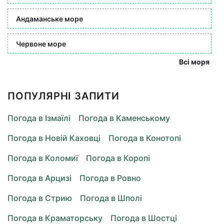
Андаманське море
Червоне море
Всі моря
ПОПУЛЯРНІ ЗАПИТИ
Погода в Ізмаїлі
Погода в Каменському
Погода в Новій Каховці
Погода в Конотопі
Погода в Коломиї
Погода в Коропі
Погода в Арцизі
Погода в Ровно
Погода в Стрию
Погода в Шполі
Погода в Краматорську
Погода в Шостці