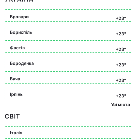
Бровари
+23°
Бориспіль
+23°
Фастів
+23°
Бородянка
+23°
Буча
+23°
Ірпінь
+23°
Усі міста
СВІТ
Італія