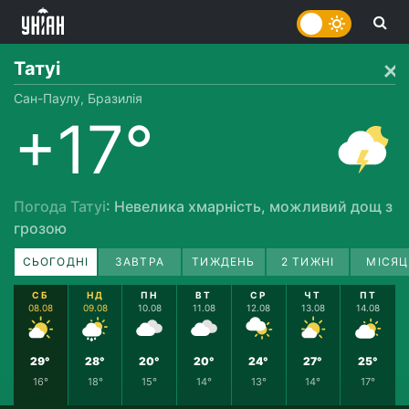
Татуі
Сан-Паулу, Бразилія
+17°
Погода Татуі
: Невелика хмарність, можливий дощ з
грозою
СЬОГОДНІ
ЗАВТРА
ТИЖДЕНЬ
2 ТИЖНІ
МІСЯЦ
СБ
НД
ПН
ВТ
СР
ЧТ
ПТ
08.08
09.08
10.08
11.08
12.08
13.08
14.08
29°
28°
20°
20°
24°
27°
25°
16°
18°
15°
14°
13°
14°
17°