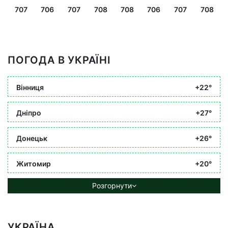
707
706
707
708
708
706
707
708
ПОГОДА В УКРАЇНІ
Вінниця
+22°
Дніпро
+27°
Донецьк
+26°
Житомир
+20°
Розгорнути
УКРАЇНА