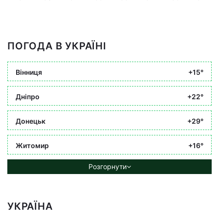
ПОГОДА В УКРАЇНІ
Вінниця
+15°
Дніпро
+22°
Донецьк
+29°
Житомир
+16°
Розгорнути
УКРАЇНА