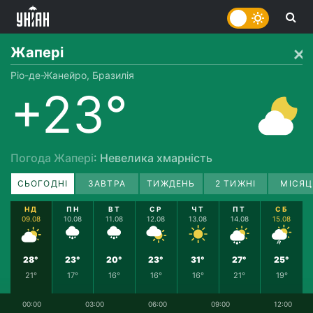
Жапері
Ріо-де-Жанейро, Бразилія
+23°
Погода Жапері
: Невелика хмарність
СЬОГОДНІ
ЗАВТРА
ТИЖДЕНЬ
2 ТИЖНІ
МІСЯЦ
НД
ПН
ВТ
СР
ЧТ
ПТ
СБ
09.08
10.08
11.08
12.08
13.08
14.08
15.08
28°
23°
20°
23°
31°
27°
25°
21°
17°
16°
16°
16°
21°
19°
00:00
03:00
06:00
09:00
12:00