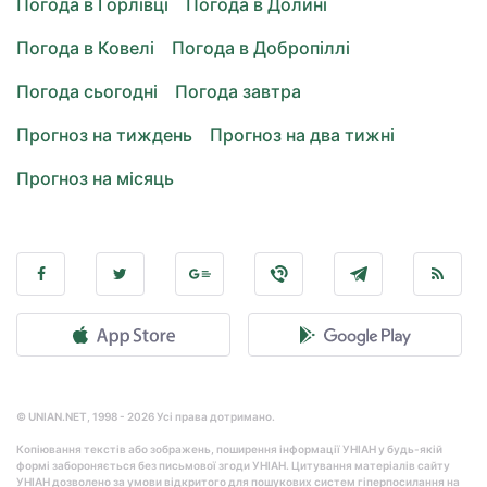
Погода в Горлівці
Погода в Долині
Погода в Ковелі
Погода в Добропіллі
Погода сьогодні
Погода завтра
Прогноз на тиждень
Прогноз на два тижні
Прогноз на місяць
© UNIAN.NET, 1998 - 2026 Усі права дотримано.
Копіювання текстів або зображень, поширення інформації УНІАН у будь-якій
формі забороняється без письмової згоди УНІАН. Цитування матеріалів сайту
УНІАН дозволено за умови відкритого для пошукових систем гіперпосилання на