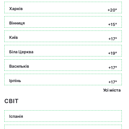
Харків
+20°
Вінниця
+15°
Київ
+17°
Біла Церква
+19°
Васильків
+17°
Ірпінь
+17°
Усі міста
СВІТ
Іспанія