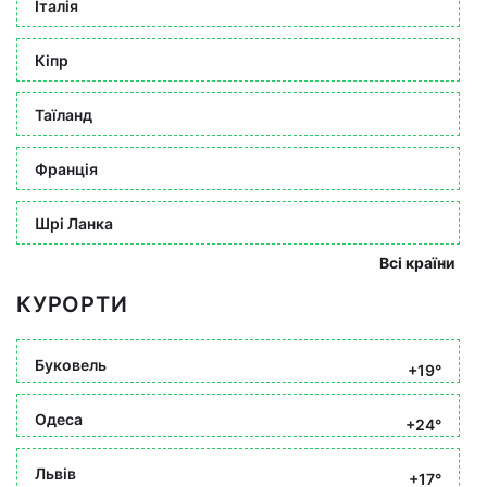
Італія
Кіпр
Таїланд
Франція
Шрі Ланка
Всі країни
КУРОРТИ
Буковель
+19°
Одеса
+24°
Львів
+17°