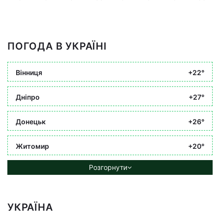
ПОГОДА В УКРАЇНІ
Вінниця
+22°
Дніпро
+27°
Донецьк
+26°
Житомир
+20°
Розгорнути
УКРАЇНА