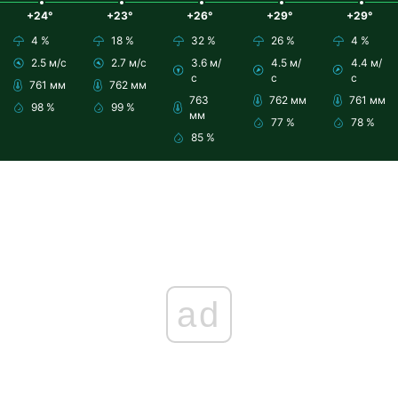
+24°
+23°
+26°
+29°
+29°
4 %
18 %
32 %
26 %
4 %
2.5 м/с
2.7 м/с
3.6 м/
4.5 м/
4.4 м/
с
с
с
761 мм
762 мм
763
762 мм
761 мм
98 %
99 %
мм
77 %
78 %
85 %
ad