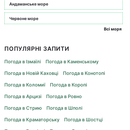
Андаманське море
Червоне море
Всі моря
ПОПУЛЯРНІ ЗАПИТИ
Погода в Ізмаїлі
Погода в Каменському
Погода в Новій Каховці
Погода в Конотопі
Погода в Коломиї
Погода в Коропі
Погода в Арцизі
Погода в Ровно
Погода в Стрию
Погода в Шполі
Погода в Краматорську
Погода в Шостці