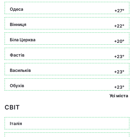
Одеса
+27°
Вінниця
+22°
Біла Церква
+20°
Фастів
+23°
Васильків
+23°
Обухів
+23°
Усі міста
СВІТ
Італія