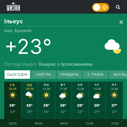
Ільеус
Баія, Бразилія
+23°
Погода Ільеус
: Хмарно з проясненнями
СЬОГОДНІ
ЗАВТРА
ТИЖДЕНЬ
2 ТИЖНІ
МІСЯЦ
СБ
НД
ПН
ВТ
СР
ЧТ
ПТ
08.08
09.08
10.08
11.08
12.08
13.08
14.08
29°
28°
28°
28°
26°
26°
27°
23°
25°
24°
22°
22°
21°
21°
03:00
06:00
09:00
12:00
15:00