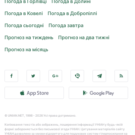
Погода в Горлівці
Погода в Долині
Погода в Ковелі
Погода в Добропіллі
Погода сьогодні
Погода завтра
Прогноз на тиждень
Прогноз на два тижні
Прогноз на місяць
© UNIAN.NET, 1998 - 2026 Усі права дотримано.
Копіювання текстів або зображень, поширення інформації УНІАН у будь-якій
формі забороняється без письмової згоди УНІАН. Цитування матеріалів сайту
УНІАН дозволено за умови відкритого для пошукових систем гіперпосилання на