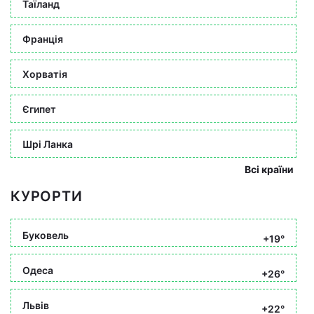
Таїланд
Франція
Хорватія
Єгипет
Шрі Ланка
Всі країни
КУРОРТИ
Буковель
+19°
Одеса
+26°
Львів
+22°