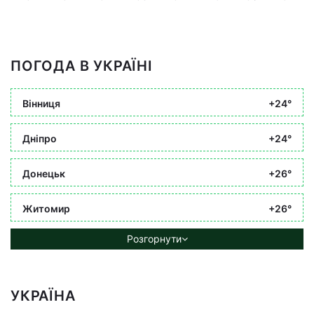
ПОГОДА В УКРАЇНІ
Вінниця
+24°
Дніпро
+24°
Донецьк
+26°
Житомир
+26°
Розгорнути
УКРАЇНА