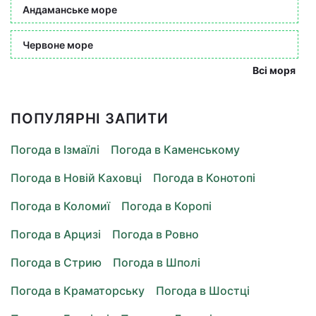
Андаманське море
Червоне море
Всі моря
ПОПУЛЯРНІ ЗАПИТИ
Погода в Ізмаїлі
Погода в Каменському
Погода в Новій Каховці
Погода в Конотопі
Погода в Коломиї
Погода в Коропі
Погода в Арцизі
Погода в Ровно
Погода в Стрию
Погода в Шполі
Погода в Краматорську
Погода в Шостці