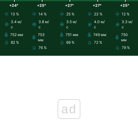
+24°
+25°
+27°
+27°
+25°
13 %
14 %
25 %
23 %
12 %
3.4 м/
3.8 м/
3.5 м/
4.0 м/
3.3 м/
с
с
с
с
с
752 мм
753
751 мм
749 мм
750
мм
мм
82 %
69 %
72 %
76 %
79 %
ad