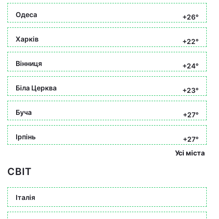
Одеса
+26°
Харків
+22°
Вінниця
+24°
Біла Церква
+23°
Буча
+27°
Ірпінь
+27°
Усі міста
СВІТ
Італія