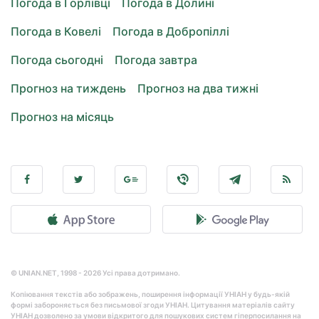
Погода в Горлівці
Погода в Долині
Погода в Ковелі
Погода в Добропіллі
Погода сьогодні
Погода завтра
Прогноз на тиждень
Прогноз на два тижні
Прогноз на місяць
© UNIAN.NET, 1998 - 2026 Усі права дотримано.
Копіювання текстів або зображень, поширення інформації УНІАН у будь-якій
формі забороняється без письмової згоди УНІАН. Цитування матеріалів сайту
УНІАН дозволено за умови відкритого для пошукових систем гіперпосилання на