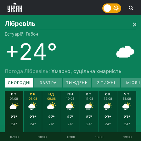
Лібревіль
Естуарій, Габон
+24°
Погода Лібревіль
: Хмарно, суцільна хмарність
СЬОГОДНІ
ЗАВТРА
ТИЖДЕНЬ
2 ТИЖНІ
МІСЯЦ
ПТ
СБ
НД
ПН
ВТ
СР
ЧТ
07.08
08.08
09.08
10.08
11.08
12.08
13.08
27°
27°
27°
27°
27°
27°
27°
24°
24°
24°
24°
24°
24°
24°
07:00
10:00
13:00
16:00
19:00