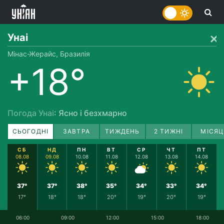
Унаі
Мінас-Жерайс, Бразилія
+18°
Погода Унаі
: Ясно і безхмарно
СЬОГОДНІ
ЗАВТРА
ТИЖДЕНЬ
2 ТИЖНІ
МІСЯЦ
СБ
НД
ПН
ВТ
СР
ЧТ
ПТ
08.08
09.08
10.08
11.08
12.08
13.08
14.08
37°
37°
38°
35°
34°
33°
34°
17°
18°
18°
20°
19°
20°
19°
06:00
09:00
12:00
15:00
18:00