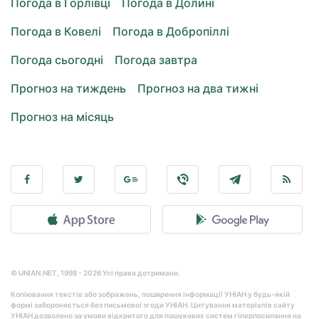
Погода в Горлівці
Погода в Долині
Погода в Ковелі
Погода в Добропіллі
Погода сьогодні
Погода завтра
Прогноз на тиждень
Прогноз на два тижні
Прогноз на місяць
© UNIAN.NET, 1998 - 2026 Усі права дотримано.
Копіювання текстів або зображень, поширення інформації УНІАН у будь-якій
формі забороняється без письмової згоди УНІАН. Цитування матеріалів сайту
УНІАН дозволено за умови відкритого для пошукових систем гіперпосилання на