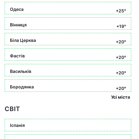
Одеса
+25°
Вінниця
+19°
Біла Церква
+20°
Фастів
+20°
Васильків
+20°
Бородянка
+20°
Усі міста
СВІТ
Іспанія