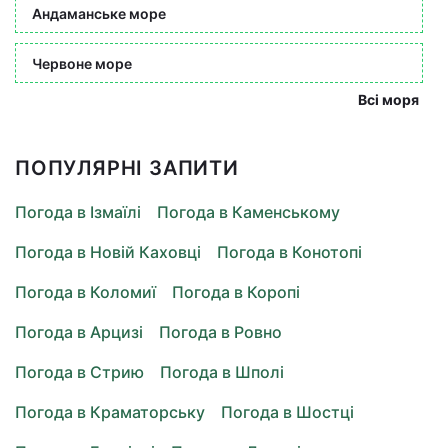
Андаманське море
Червоне море
Всі моря
ПОПУЛЯРНІ ЗАПИТИ
Погода в Ізмаїлі
Погода в Каменському
Погода в Новій Каховці
Погода в Конотопі
Погода в Коломиї
Погода в Коропі
Погода в Арцизі
Погода в Ровно
Погода в Стрию
Погода в Шполі
Погода в Краматорську
Погода в Шостці