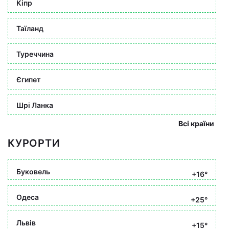
Кіпр
Таїланд
Туреччина
Єгипет
Шрі Ланка
Всі країни
КУРОРТИ
Буковель
+16°
Одеса
+25°
Львів
+15°