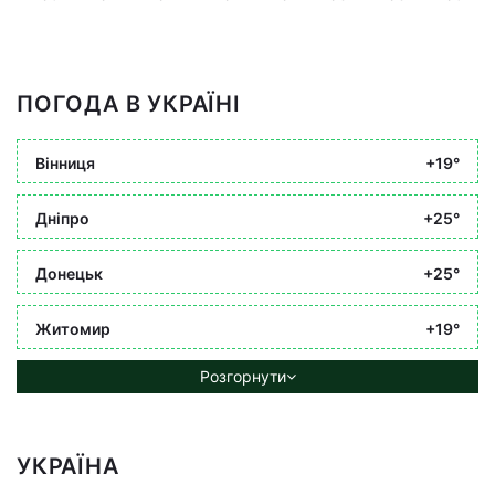
ПОГОДА В УКРАЇНІ
Вінниця
+19°
Дніпро
+25°
Донецьк
+25°
Житомир
+19°
Розгорнути
УКРАЇНА