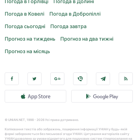
Погода в Горлівці
Погода в Долині
Погода в Ковелі
Погода в Добропіллі
Погода сьогодні
Погода завтра
Прогноз на тиждень
Прогноз на два тижні
Прогноз на місяць
© UNIAN.NET, 1998 - 2026 Усі права дотримано.
Копіювання текстів або зображень, поширення інформації УНІАН у будь-якій
формі забороняється без письмової згоди УНІАН. Цитування матеріалів сайту
УНІАН дозволено за умови відкритого для пошукових систем гіперпосилання на