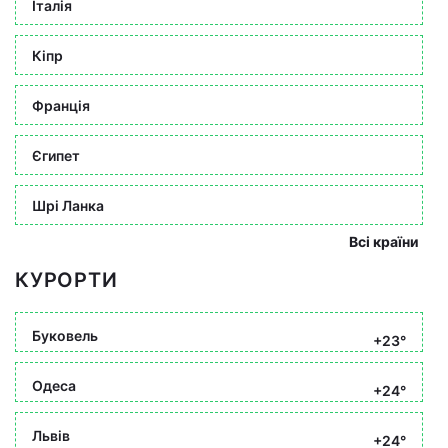
Італія
Кіпр
Франція
Єгипет
Шрі Ланка
Всі країни
КУРОРТИ
Буковель
+23°
Одеса
+24°
Львів
+24°