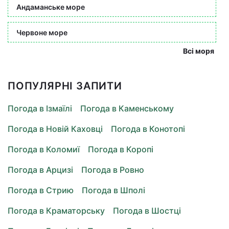
Андаманське море
Червоне море
Всі моря
ПОПУЛЯРНІ ЗАПИТИ
Погода в Ізмаїлі
Погода в Каменському
Погода в Новій Каховці
Погода в Конотопі
Погода в Коломиї
Погода в Коропі
Погода в Арцизі
Погода в Ровно
Погода в Стрию
Погода в Шполі
Погода в Краматорську
Погода в Шостці