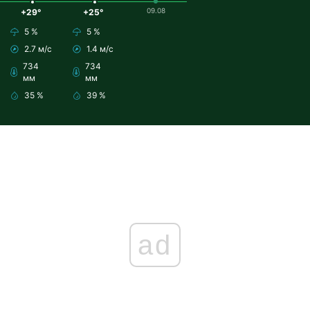
09.08
+29°
+25°
5 %
5 %
2.7 м/с
1.4 м/с
734
734
мм
мм
35 %
39 %
ad