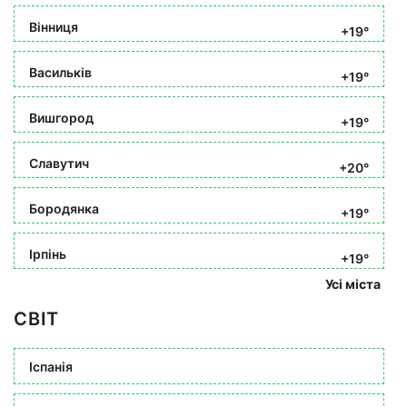
Вінниця
+19°
Васильків
+19°
Вишгород
+19°
Славутич
+20°
Бородянка
+19°
Ірпінь
+19°
Усі міста
СВІТ
Іспанія