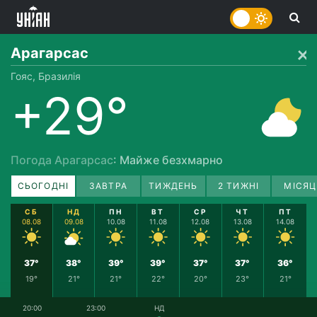
Арагарсас
Гояс, Бразилія
+29°
Погода Арагарсас
: Майже безхмарно
СЬОГОДНІ
ЗАВТРА
ТИЖДЕНЬ
2 ТИЖНІ
МІСЯЦ
СБ
НД
ПН
ВТ
СР
ЧТ
ПТ
08.08
09.08
10.08
11.08
12.08
13.08
14.08
37°
38°
39°
39°
37°
37°
36°
19°
21°
21°
22°
20°
23°
21°
20:00
23:00
НД