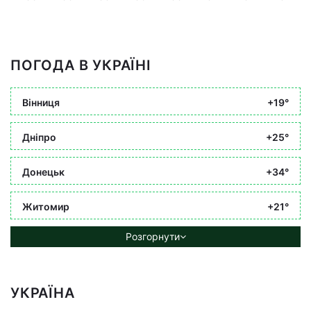
ПОГОДА В УКРАЇНІ
Вінниця
+19°
Дніпро
+25°
Донецьк
+34°
Житомир
+21°
Розгорнути
УКРАЇНА