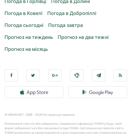
Погода в Горлівці
Погода в Долині
Погода в Ковелі
Погода в Добропіллі
Погода сьогодні
Погода завтра
Прогноз на тиждень
Прогноз на два тижні
Прогноз на місяць
© UNIAN.NET, 1998 - 2026 Усі права дотримано.
Копіювання текстів або зображень, поширення інформації УНІАН у будь-якій
формі забороняється без письмової згоди УНІАН. Цитування матеріалів сайту
УНІАН дозволено за умови відкритого для пошукових систем гіперпосилання на