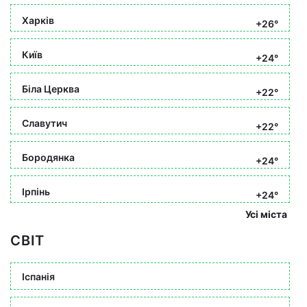
Харків
+26°
Київ
+24°
Біла Церква
+22°
Славутич
+22°
Бородянка
+24°
Ірпінь
+24°
Усі міста
СВІТ
Іспанія