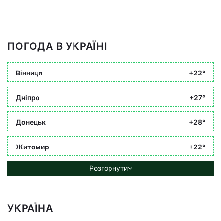
ПОГОДА В УКРАЇНІ
Вінниця
+22°
Дніпро
+27°
Донецьк
+28°
Житомир
+22°
Розгорнути
УКРАЇНА