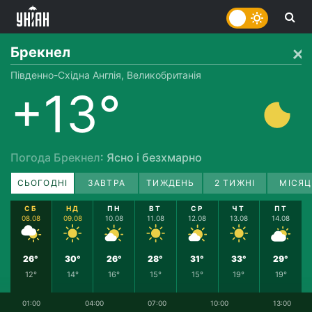
Брекнел
Південно-Східна Англія, Великобританія
+13°
Погода Брекнел
: Ясно і безхмарно
СЬОГОДНІ
ЗАВТРА
ТИЖДЕНЬ
2 ТИЖНІ
МІСЯЦ
СБ
НД
ПН
ВТ
СР
ЧТ
ПТ
08.08
09.08
10.08
11.08
12.08
13.08
14.08
26°
30°
26°
28°
31°
33°
29°
12°
14°
16°
15°
15°
19°
19°
01:00
04:00
07:00
10:00
13:00