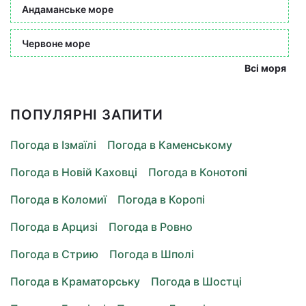
Андаманське море
Червоне море
Всі моря
ПОПУЛЯРНІ ЗАПИТИ
Погода в Ізмаїлі
Погода в Каменському
Погода в Новій Каховці
Погода в Конотопі
Погода в Коломиї
Погода в Коропі
Погода в Арцизі
Погода в Ровно
Погода в Стрию
Погода в Шполі
Погода в Краматорську
Погода в Шостці