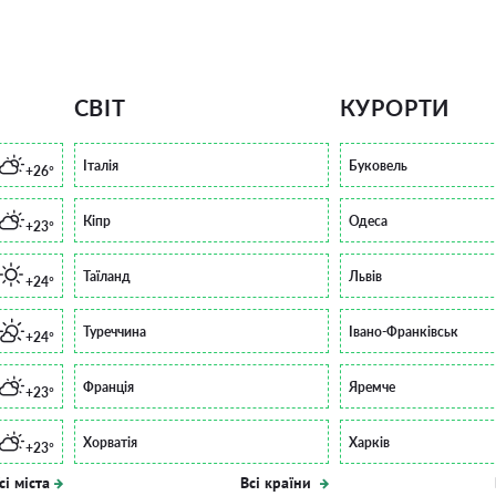
СВІТ
КУРОРТИ
Італія
Буковель
+26°
Кіпр
Одеса
+23°
Таїланд
Львів
+24°
Туреччина
Івано-Франківськ
+24°
Франція
Яремче
+23°
Хорватія
Харків
+23°
сі міста
Всі країни