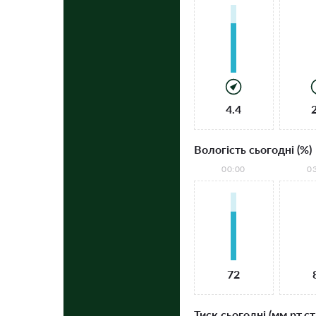
4.4
Вологість сьогодні (%)
00:00
0
72
Тиск сьогодні (мм рт.ст.