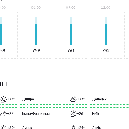
3:00
06:00
09:00
12:00
58
759
761
762
ЇНІ
+23°
Дніпро
+27°
Донецьк
+27°
Івано-Франківськ
+26°
Київ
+35°
Луцьк
+24°
Львів