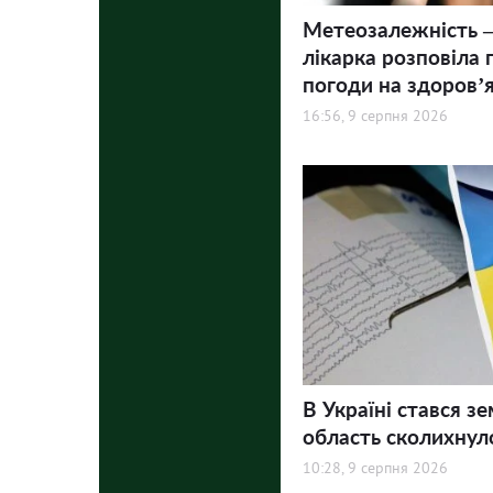
Метеозалежність –
лікарка розповіла 
погоди на здоров’
16:56, 9 серпня 2026
В Україні стався зе
область сколихнул
10:28, 9 серпня 2026