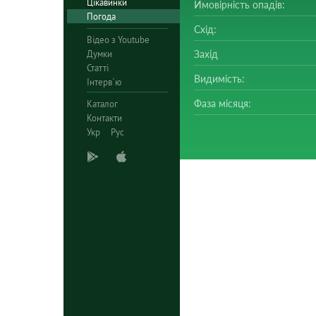
Цікавинки
Ймовірність опадів:
Погода
Схід:
Відео з Youtube
Думки
Захід
Статті
Видимість:
Інтерв`ю
Фаза місяця:
Каталог
Контакти
Укр
Рус