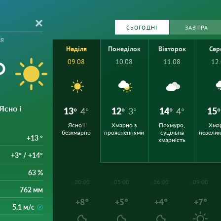
СЬОГОДНІ
ЗАВТРА
ія
Неділя
Понеділок
Вівторок
Сер
°
09.08
10.08
11.08
12
 Ясно і
13°
4°
12°
3°
14°
4°
15°
Ясно і
Хмарно з
Похмуро,
Хма
безхмарно
проясненнями
суцільна
невели
+13 °
хмарність
+3° / +14°
63 %
00:00
03:00
06:00
09:00
762 мм
+8°
+5°
+4°
+7°
5.1 м/с