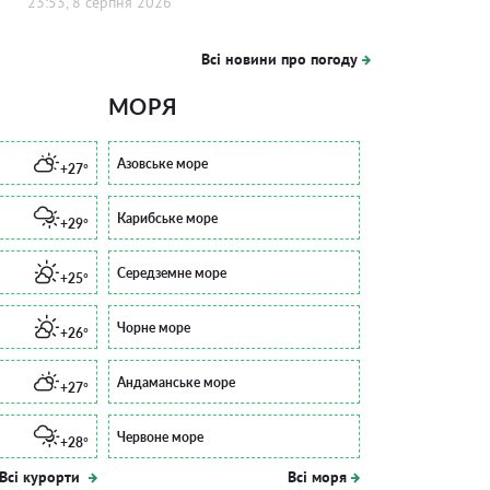
23:53, 8 серпня 2026
Всі новини про погоду
МОРЯ
Азовське море
+27°
Карибське море
+29°
Середземне море
+25°
Чорне море
+26°
Андаманське море
+27°
Червоне море
+28°
Всі курорти
Всі моря