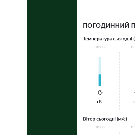
ПОГОДИННИЙ П
Температура сьогодні (
00:00
0
+8°
+
Вітер сьогодні (м/с)
00:00
0