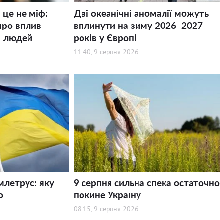
 це не міф:
Дві океанічні аномалії можуть
про вплив
вплинути на зиму 2026–2027
я людей
років у Європі
11:40, 9 серпня 2026
млетрус: яку
9 серпня сильна спека остаточно
о
покине Україну
08:15, 9 серпня 2026