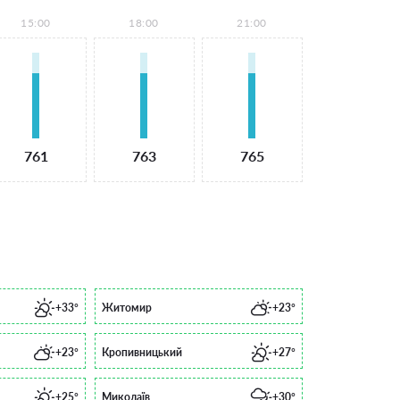
15:00
18:00
21:00
761
763
765
+33°
Житомир
+23°
+23°
Кропивницький
+27°
+25°
Миколаїв
+30°