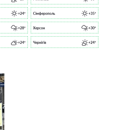
+24°
Сімферополь
+35°
+28°
Херсон
+30°
+24°
Чернігів
+24°