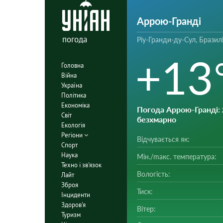
Аррою-Гранді
погода
Ріу-Гранди-ду-Сул, Бразил
+13
Головна
Війна
Україна
Політика
Економіка
Погода Аррою-Гранді
:
Світ
безхмарно
Екологія
Регіони
Відчувається як:
Спорт
Наука
Мін./mакс. температура:
Техно і зв'язок
Вологість:
Лайт
Зброя
Тиск:
Інциденти
Здоров'я
Вітер:
Туризм