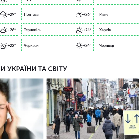
+29°
Полтава
+26°
Рівне
+26°
Тернопіль
+24°
Харків
+22°
Черкаси
+24°
Чернівці
 УКРАЇНИ ТА СВІТУ