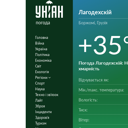
Лагодехскій
погода
Боржомі, Грузія
+35
Головна
Війна
Україна
Політика
Економіка
Погода Лагодехскій
: 
Світ
хмарність
Екологія
Регіони
Відчувається як:
Спорт
Наука
Мін./mакс. температура:
Техно і зв'язок
Вологість:
Лайт
Зброя
Тиск:
Інциденти
Здоров'я
Вітер:
Туризм