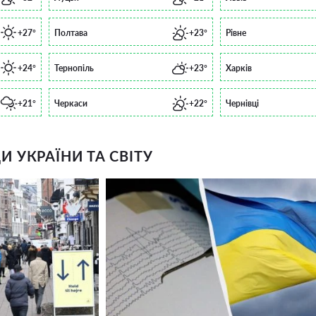
+27°
Полтава
+23°
Рівне
+24°
Тернопіль
+23°
Харків
+21°
Черкаси
+22°
Чернівці
 УКРАЇНИ ТА СВІТУ