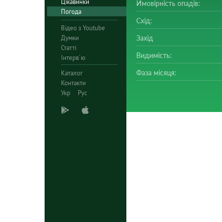
Цікавинки
Ймовірність опадів:
Погода
Схід:
Відео з Youtube
Думки
Захід
Статті
Видимість:
Інтерв`ю
Фаза місяця:
Каталог
Контакти
Укр
Рус