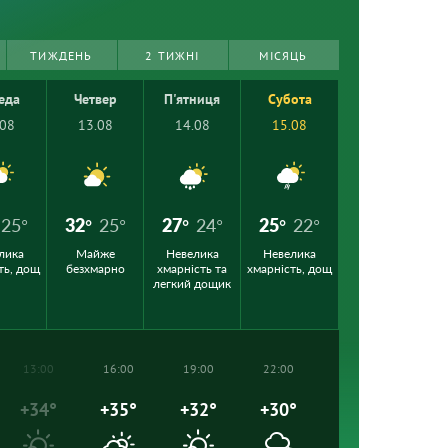
ТИЖДЕНЬ
2 ТИЖНІ
МІСЯЦЬ
еда
Четвер
П'ятниця
Субота
.08
13.08
14.08
15.08
25°
32°
25°
27°
24°
25°
22°
лика
Майже
Невелика
Невелика
ть, дощ
безхмарно
хмарність та
хмарність, дощ
легкий дощик
13:00
16:00
19:00
22:00
+34°
+35°
+32°
+30°