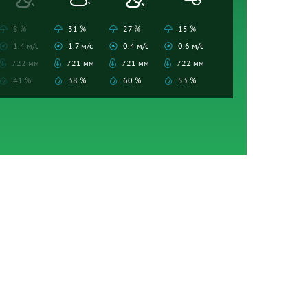
8 %
31 %
27 %
15 %
1.4 м/с
1.7 м/с
0.4 м/с
0.6 м/с
722 мм
721 мм
721 мм
722 мм
41 %
38 %
60 %
53 %