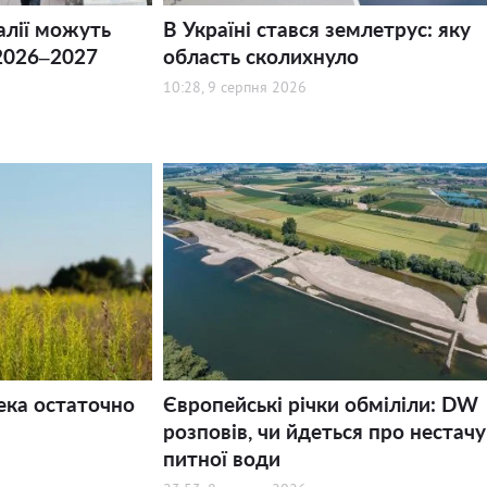
алії можуть
В Україні стався землетрус: яку
2026–2027
область сколихнуло
10:28, 9 серпня 2026
ека остаточно
Європейські річки обміліли: DW
розповів, чи йдеться про нестачу
питної води