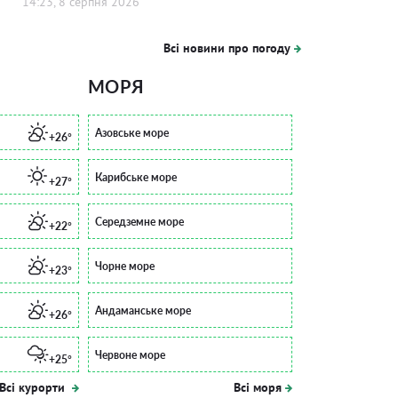
14:23, 8 серпня 2026
Всі новини про погоду
МОРЯ
Азовське море
+26°
Карибське море
+27°
Середземне море
+22°
Чорне море
+23°
Андаманське море
+26°
Червоне море
+25°
Всі курорти
Всі моря