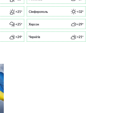
+21°
Сімферополь
+32°
+25°
Херсон
+29°
+24°
Чернігів
+21°