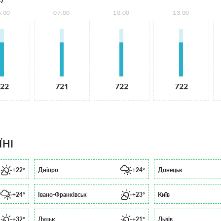
4:00
07:00
10:00
13:00
22
721
722
722
ЇНІ
+22°
Дніпро
+24°
Донецьк
+24°
Івано-Франківськ
+23°
Київ
+32°
Луцьк
+21°
Львів