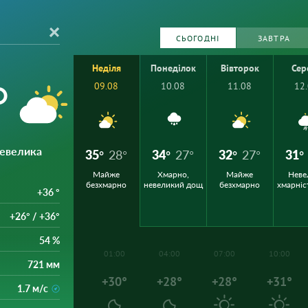
СЬОГОДНІ
ЗАВТРА
Неділя
Понеділок
Вівторок
Сер
°
09.08
10.08
11.08
12
Невелика
35°
28°
34°
27°
32°
27°
31°
Майже
Хмарно,
Майже
Неве
безхмарно
невеликий дощ
безхмарно
хмарніс
+36 °
+26° / +36°
54 %
01:00
04:00
07:00
10:00
721 мм
+30°
+28°
+28°
+31°
1.7 м/с