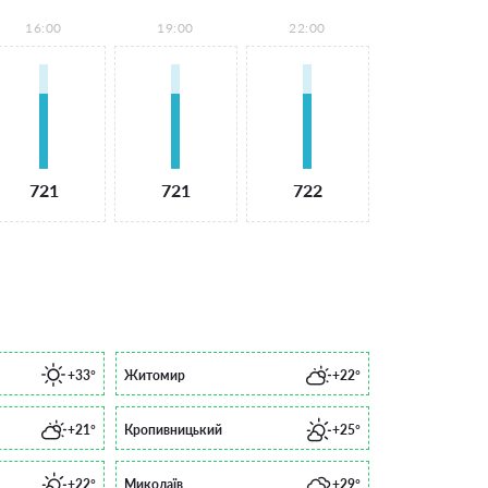
16:00
19:00
22:00
721
721
722
+33°
Житомир
+22°
+21°
Кропивницький
+25°
+22°
Миколаїв
+29°