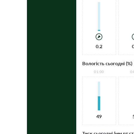
0.2
Вологість сьогодні (%)
01:00
0
49
Тиск сьогодні (мм рт.ст.