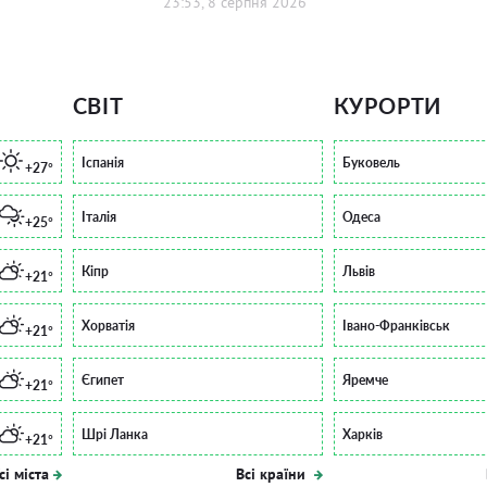
23:53, 8 серпня 2026
СВІТ
КУРОРТИ
Іспанія
Буковель
+27°
Італія
Одеса
+25°
Кіпр
Львів
+21°
Хорватія
Івано-Франківськ
+21°
Єгипет
Яремче
+21°
Шрі Ланка
Харків
+21°
сі міста
Всі країни