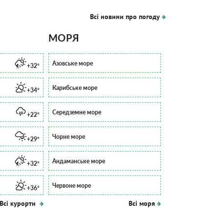
Всі новини про погоду
МОРЯ
Азовське море
+32°
Карибське море
+34°
Середземне море
+22°
Чорне море
+29°
Андаманське море
+32°
Червоне море
+36°
Всі курорти
Всі моря