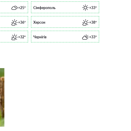
+25°
Сімферополь
+33°
+36°
Херсон
+38°
+32°
Чернігів
+33°