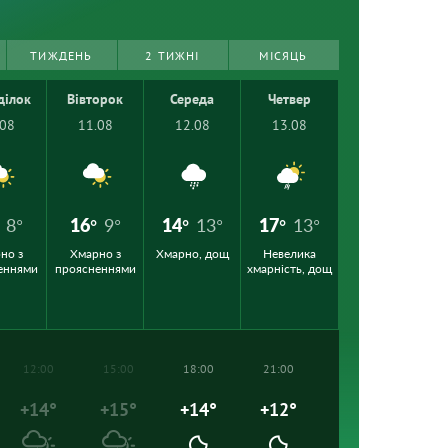
ТИЖДЕНЬ
2 ТИЖНІ
МІСЯЦЬ
ділок
Вівторок
Середа
Четвер
.08
11.08
12.08
13.08
8°
16°
9°
14°
13°
17°
13°
но з
Хмарно з
Хмарно, дощ
Невелика
еннями
проясненнями
хмарність, дощ
12:00
15:00
18:00
21:00
+14°
+15°
+14°
+12°