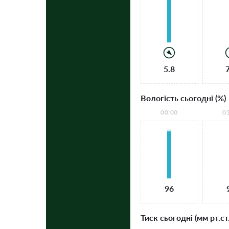
5.8
Вологість сьогодні (%)
00:00
0
96
Тиск сьогодні (мм рт.ст.