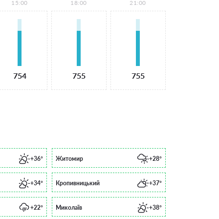
15:00
18:00
21:00
754
755
755
+36°
Житомир
+28°
+34°
Кропивницький
+37°
+22°
Миколаїв
+38°