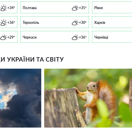
+34°
Полтава
+35°
Рівне
+36°
Тернопіль
+30°
Харків
+29°
Черкаси
+36°
Чернівці
 УКРАЇНИ ТА СВІТУ