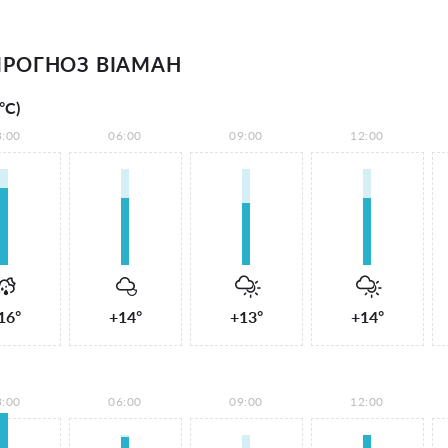
РОГНОЗ ВІАМАН
°С)
3:00
06:00
09:00
12:00
16°
+14°
+13°
+14°
3:00
06:00
09:00
12:00