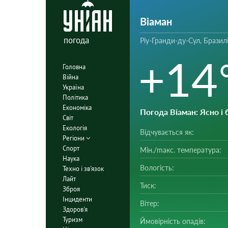
Віаман
погода
Ріу-Гранди-ду-Сул, Бразил
+14
Головна
Війна
Україна
Політика
Економіка
Погода Віаман
: Ясно і
Світ
Екологія
Відчувається як:
Регіони
Спорт
Мін./mакс. температура:
Наука
Вологість:
Техно і зв'язок
Лайт
Тиск:
Зброя
Інциденти
Вітер:
Здоров'я
Туризм
Ймовірність опадів: