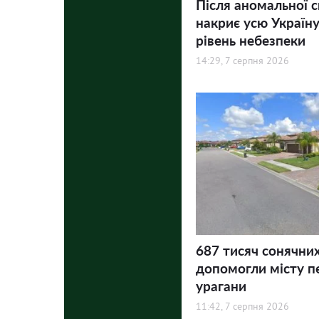
Після аномальної 
накриє усю Україну
рівень небезпеки
14:29, 7 серпня 2026
687 тисяч сонячни
допомогли місту п
урагани
11:42, 7 серпня 2026