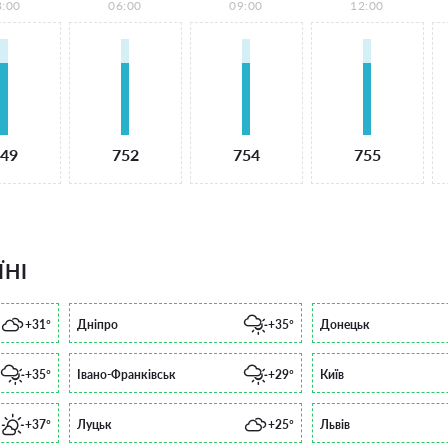
3:00
06:00
09:00
12:00
49
752
754
755
ЇНІ
+31°
Дніпро
+35°
Донецьк
+35°
Івано-Франківськ
+29°
Київ
+37°
Луцьк
+25°
Львів