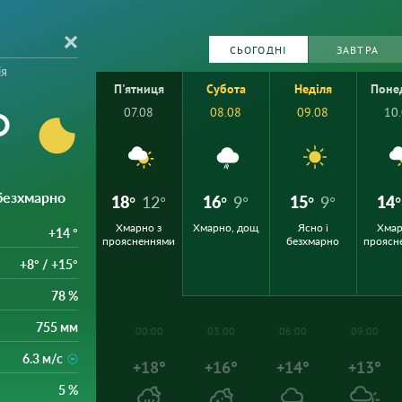
СЬОГОДНІ
ЗАВТРА
ія
П'ятниця
Субота
Неділя
Поне
°
07.08
08.08
09.08
10
 безхмарно
18°
12°
16°
9°
15°
9°
14°
Хмарно з
Хмарно, дощ
Ясно і
Хмар
+14 °
проясненнями
безхмарно
проясн
+8° / +15°
78 %
755 мм
00:00
03:00
06:00
09:00
6.3 м/с
+18°
+16°
+14°
+13°
5 %