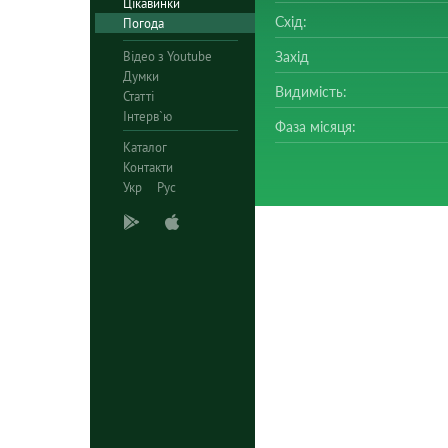
Цікавинки
Схід:
Погода
Відео з Youtube
Захід
Думки
Видимість:
Статті
Інтерв`ю
Фаза місяця:
Каталог
Контакти
Укр
Рус