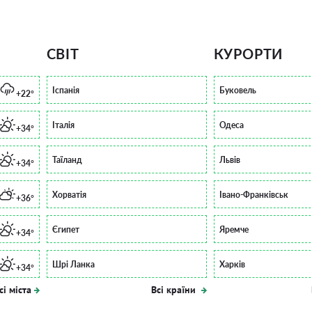
СВІТ
КУРОРТИ
Іспанія
Буковель
+22°
Італія
Одеса
+34°
Таїланд
Львів
+34°
Хорватія
Івано-Франківськ
+36°
Єгипет
Яремче
+34°
Шрі Ланка
Харків
+34°
сі міста
Всі країни