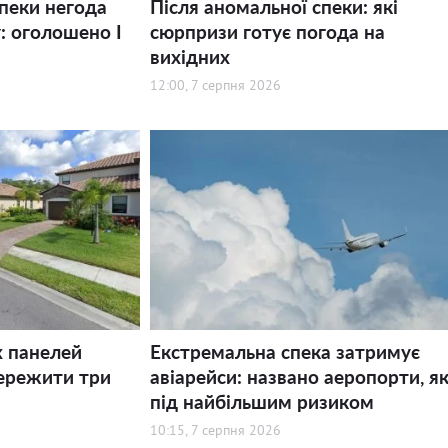
спеки негода
Після аномальної спеки: які
: оголошено І
сюрпризи готує погода на
вихідних
12:00, 7 серпня 2026
х панелей
Екстремальна спека затримує
ережити три
авіарейси: названо аеропорти, як
під найбільшим ризиком
10:15, 7 серпня 2026