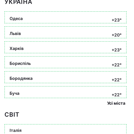
УКРАЇНА
Одеса
+23°
Львів
+20°
Харків
+23°
Бориспіль
+22°
Бородянка
+22°
Буча
+22°
Усі міста
СВІТ
Італія