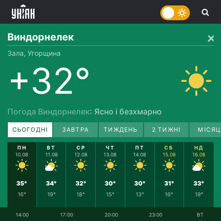
Виндорнелек
Зала, Угорщина
+32°
Погода Виндорнелек
: Ясно і безхмарно
СЬОГОДНІ
ЗАВТРА
ТИЖДЕНЬ
2 ТИЖНІ
МІСЯЦ
ПН
ВТ
СР
ЧТ
ПТ
СБ
НД
10.08
11.08
12.08
13.08
14.08
15.08
16.08
35°
34°
32°
30°
30°
31°
33°
16°
19°
18°
15°
13°
16°
19°
14:00
17:00
20:00
23:00
ВТ