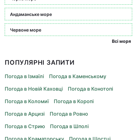
Андаманське море
Червоне море
Всі моря
ПОПУЛЯРНІ ЗАПИТИ
Погода в Ізмаїлі
Погода в Каменському
Погода в Новій Каховці
Погода в Конотопі
Погода в Коломиї
Погода в Коропі
Погода в Арцизі
Погода в Ровно
Погода в Стрию
Погода в Шполі
Погода в Краматорську
Погода в Шостці