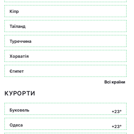
Кіпр
Таїланд
Туреччина
Хорватія
Єгипет
Всі країни
КУРОРТИ
Буковель
+23°
Одеса
+23°