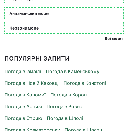
Андаманське море
Червоне море
Всі моря
ПОПУЛЯРНІ ЗАПИТИ
Погода в Ізмаїлі
Погода в Каменському
Погода в Новій Каховці
Погода в Конотопі
Погода в Коломиї
Погода в Коропі
Погода в Арцизі
Погода в Ровно
Погода в Стрию
Погода в Шполі
Погода в Краматорську
Погода в Шостці