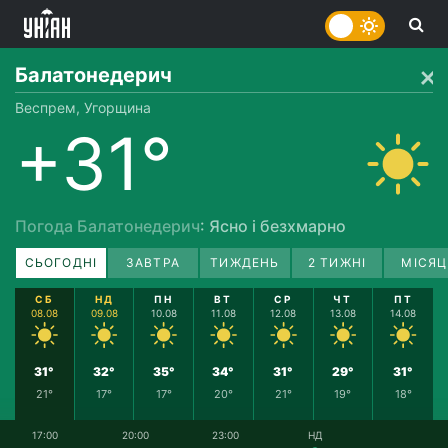
Балатонедерич
Веспрем, Угорщина
+31°
Погода Балатонедерич
: Ясно і безхмарно
СЬОГОДНІ
ЗАВТРА
ТИЖДЕНЬ
2 ТИЖНІ
МІСЯЦ
СБ
НД
ПН
ВТ
СР
ЧТ
ПТ
08.08
09.08
10.08
11.08
12.08
13.08
14.08
31°
32°
35°
34°
31°
29°
31°
21°
17°
17°
20°
21°
19°
18°
17:00
20:00
23:00
НД