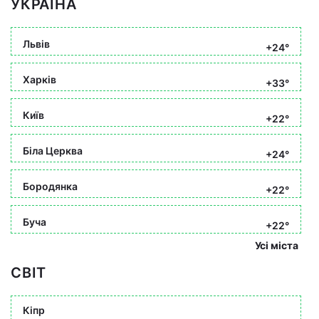
УКРАЇНА
Львів
+24°
Харків
+33°
Київ
+22°
Біла Церква
+24°
Бородянка
+22°
Буча
+22°
Усі міста
СВІТ
Кіпр