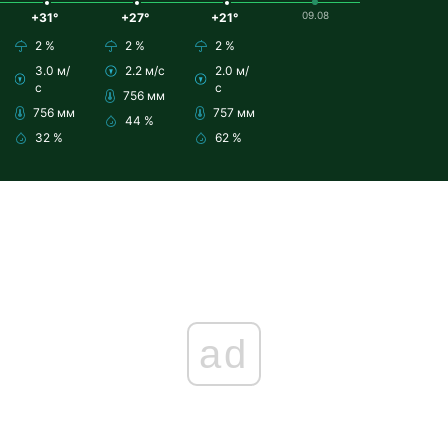
09.08
+31°
+27°
+21°
2 %
2 %
2 %
3.0 м/
2.2 м/с
2.0 м/
с
с
756 мм
756 мм
757 мм
44 %
32 %
62 %
ad