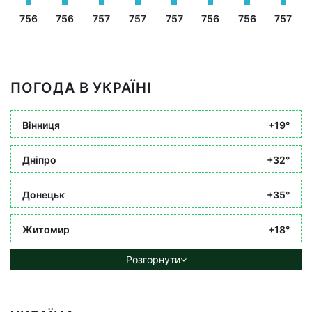
756
756
757
757
757
756
756
757
ПОГОДА В УКРАЇНІ
Вінниця
+19°
Дніпро
+32°
Донецьк
+35°
Житомир
+18°
Розгорнути