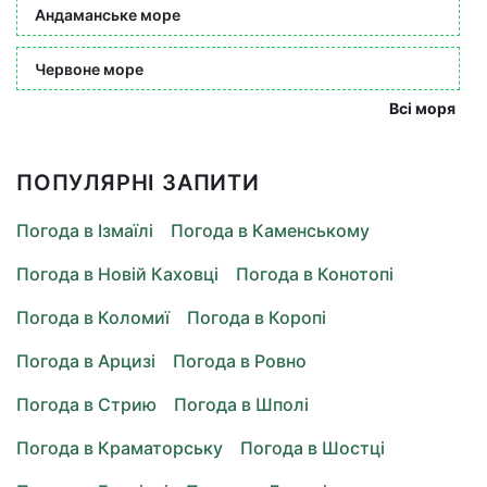
Андаманське море
Червоне море
Всі моря
ПОПУЛЯРНІ ЗАПИТИ
Погода в Ізмаїлі
Погода в Каменському
Погода в Новій Каховці
Погода в Конотопі
Погода в Коломиї
Погода в Коропі
Погода в Арцизі
Погода в Ровно
Погода в Стрию
Погода в Шполі
Погода в Краматорську
Погода в Шостці