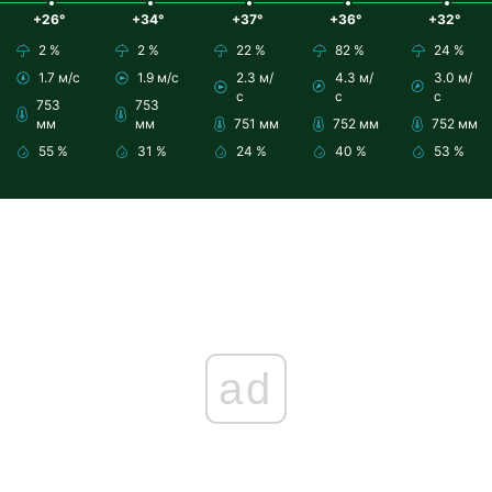
+26°
+34°
+37°
+36°
+32°
2 %
2 %
22 %
82 %
24 %
1.7 м/с
1.9 м/с
2.3 м/
4.3 м/
3.0 м/
с
с
с
753
753
мм
мм
751 мм
752 мм
752 мм
55 %
31 %
24 %
40 %
53 %
ad