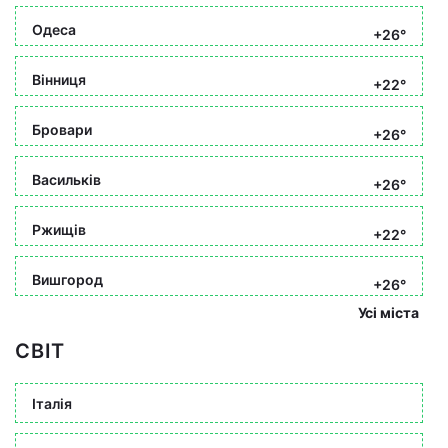
Одеса
+26°
Вінниця
+22°
Бровари
+26°
Васильків
+26°
Ржищів
+22°
Вишгород
+26°
Усі міста
СВІТ
Італія