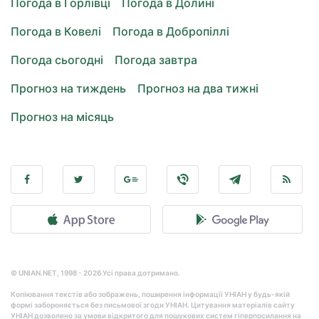
Погода в Горлівці
Погода в Долині
Погода в Ковелі
Погода в Добропіллі
Погода сьогодні
Погода завтра
Прогноз на тиждень
Прогноз на два тижні
Прогноз на місяць
© UNIAN.NET, 1998 - 2026 Усі права дотримано.
Копіювання текстів або зображень, поширення інформації УНІАН у будь-якій
формі забороняється без письмової згоди УНІАН. Цитування матеріалів сайту
УНІАН дозволено за умови відкритого для пошукових систем гіперпосилання на