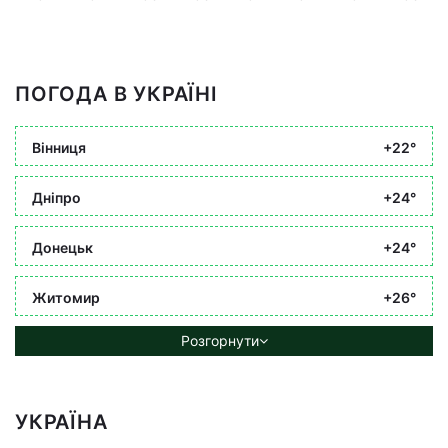
ПОГОДА В УКРАЇНІ
Вінниця
+22°
Дніпро
+24°
Донецьк
+24°
Житомир
+26°
Розгорнути
УКРАЇНА