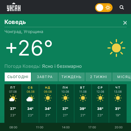
Коведь
Чонград, Угорщина
+26°
Погода Коведь
: Ясно і безхмарно
СЬОГОДНІ
ЗАВТРА
ТИЖДЕНЬ
2 ТИЖНІ
МІСЯЦ
ПТ
СБ
НД
ПН
ВТ
СР
ЧТ
07.08
08.08
09.08
10.08
11.08
12.08
13.08
37°
34°
34°
37°
39°
38°
31°
23°
23°
21°
21°
21°
23°
19°
08:00
11:00
14:00
17:00
20:00