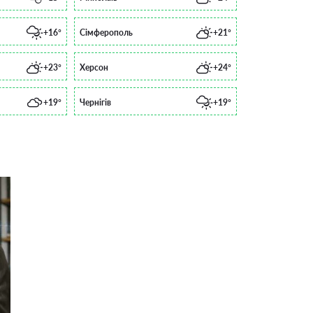
+16°
Сімферополь
+21°
+23°
Херсон
+24°
+19°
Чернігів
+19°