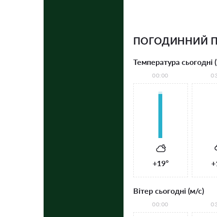
ПОГОДИННИЙ П
Температура сьогодні (
00:00
0
+19°
+
Вітер сьогодні (м/с)
00:00
0