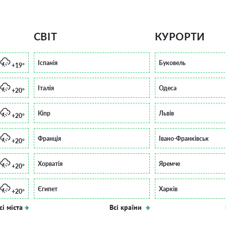
СВІТ
КУРОРТИ
Іспанія
Буковель
+19°
Італія
Одеса
+20°
Кіпр
Львів
+20°
Франція
Івано-Франківськ
+20°
Хорватія
Яремче
+20°
Єгипет
Харків
+20°
сі міста
Всі країни