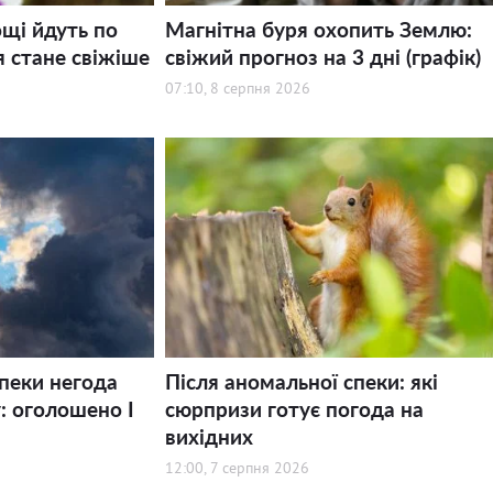
щі йдуть по
Магнітна буря охопить Землю:
я стане свіжіше
свіжий прогноз на 3 дні (графік)
07:10, 8 серпня 2026
спеки негода
Після аномальної спеки: які
: оголошено І
сюрпризи готує погода на
вихідних
12:00, 7 серпня 2026