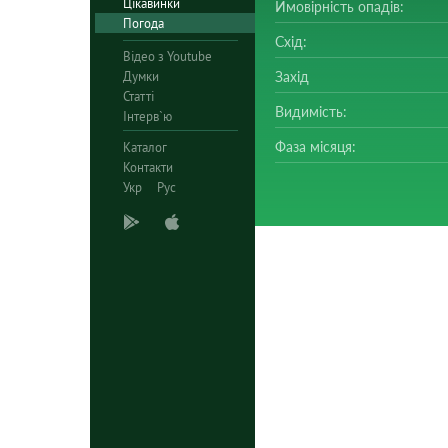
Цікавинки
Ймовірність опадів:
Погода
Схід:
Відео з Youtube
Думки
Захід
Статті
Видимість:
Інтерв`ю
Фаза місяця:
Каталог
Контакти
Укр
Рус