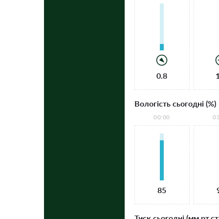
0.8
Вологість сьогодні (%)
00:00
0
85
Тиск сьогодні (мм рт.ст.