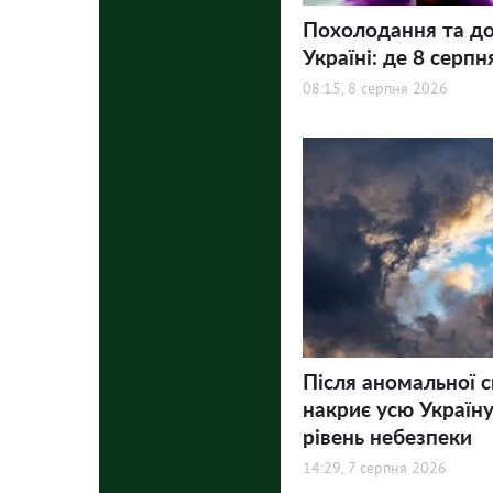
Похолодання та до
Україні: де 8 серпн
08:15, 8 серпня 2026
Після аномальної 
накриє усю Україну
рівень небезпеки
14:29, 7 серпня 2026