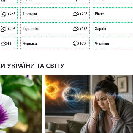
+25°
Полтава
+23°
Рівне
+20°
Тернопіль
+18°
Харків
+15°
Черкаси
+20°
Чернівці
 УКРАЇНИ ТА СВІТУ