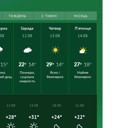
ТИЖДЕНЬ
2 ТИЖНІ
МІСЯЦЬ
орок
Середа
Четвер
П'ятниця
.08
12.08
13.08
14.08
15°
22°
14°
29°
14°
27°
18°
рно,
Похмуро,
Ясно і
Майже
кий дощ
суцільна
безхмарно
безхмарно
хмарність
12:00
15:00
18:00
21:00
+28°
+31°
+24°
+22°