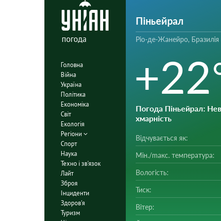
Піньейрал
погода
Ріо-де-Жанейро, Бразилія
+22
Головна
Війна
Україна
Політика
Економіка
Погода Піньейрал
: Не
Світ
хмарність
Екологія
Регіони
Відчувається як:
Спорт
Наука
Мін./mакс. температура:
Техно і зв'язок
Вологість:
Лайт
Зброя
Тиск:
Інциденти
Здоров'я
Вітер:
Туризм