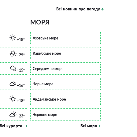
Всі новини про погоду
МОРЯ
Азовське море
+18°
Карибське море
+25°
Середземне море
+15°
Чорне море
+16°
Андаманське море
+18°
Червоне море
+23°
Всі курорти
Всі моря