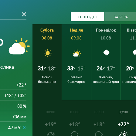
СЬОГОДНІ
ЗАВТРА
Субота
Неділя
Понеділок
Вівт
°
08.08
09.08
10.08
11
велика
31°
18°
33°
19°
24°
17°
20°
Ясно і
Майже
Хмарно,
Хма
безхмарно
безхмарно
невеликий дощ
невели
+22 °
+18° / +32°
80 %
00:00
03:00
06:00
09:00
736 мм
+19°
+18°
+18°
+22°
2.7 м/с