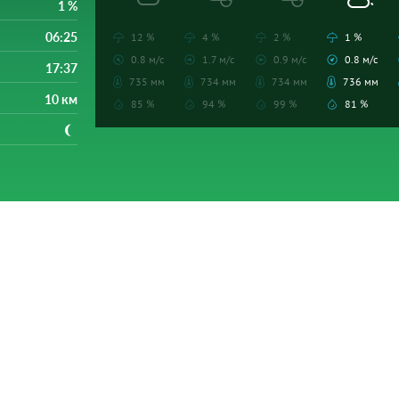
1 %
06:25
12 %
4 %
2 %
1 %
0.8 м/с
1.7 м/с
0.9 м/с
0.8 м/с
17:37
735 мм
734 мм
734 мм
736 мм
10 км
85 %
94 %
99 %
81 %