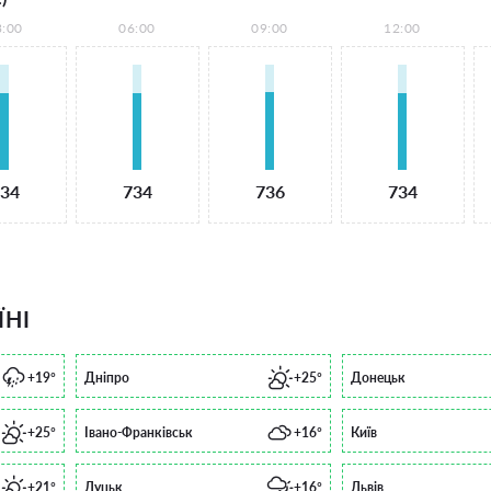
3:00
06:00
09:00
12:00
34
734
736
734
ЇНІ
+19°
Дніпро
+25°
Донецьк
+25°
Івано-Франківськ
+16°
Київ
+21°
Луцьк
+16°
Львів