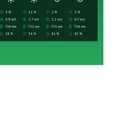
3 %
12 %
2 %
5 %
0.9 м/с
2.7 м/с
2.2 м/с
0.7 м/с
734 мм
732 мм
733 мм
734 мм
58 %
54 %
81 %
92 %