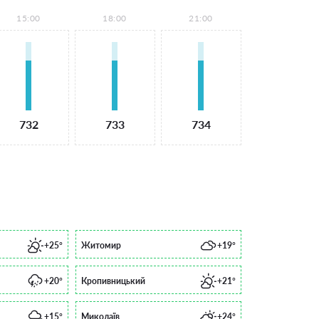
15:00
18:00
21:00
732
733
734
+25°
Житомир
+19°
+20°
Кропивницький
+21°
+15°
Миколаїв
+24°