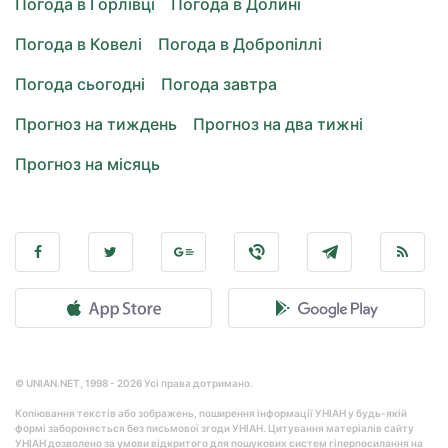
Погода в Горлівці
Погода в Долині
Погода в Ковелі
Погода в Добропіллі
Погода сьогодні
Погода завтра
Прогноз на тиждень
Прогноз на два тижні
Прогноз на місяць
© UNIAN.NET, 1998 - 2026 Усі права дотримано.
Копіювання текстів або зображень, поширення інформації УНІАН у будь-якій
формі забороняється без письмової згоди УНІАН. Цитування матеріалів сайту
УНІАН дозволено за умови відкритого для пошукових систем гіперпосилання на