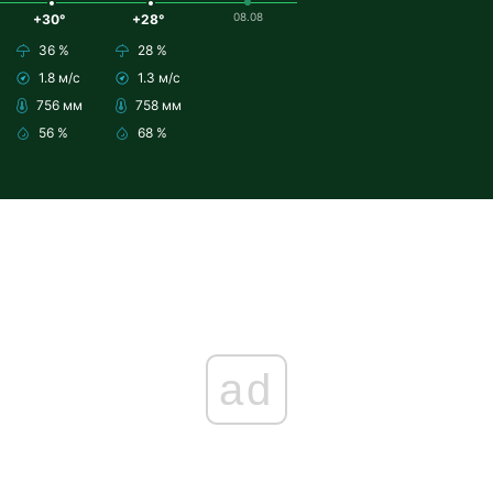
08.08
+30°
+28°
36 %
28 %
1.8 м/с
1.3 м/с
756 мм
758 мм
56 %
68 %
ad