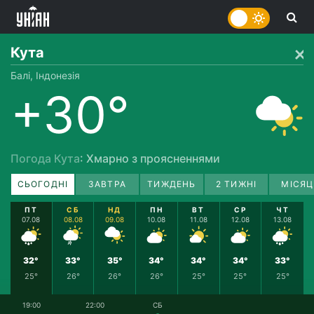
Кута
Балі, Індонезія
+30°
Погода Кута
: Хмарно з проясненнями
СЬОГОДНІ
ЗАВТРА
ТИЖДЕНЬ
2 ТИЖНІ
МІСЯЦ
ПТ
СБ
НД
ПН
ВТ
СР
ЧТ
07.08
08.08
09.08
10.08
11.08
12.08
13.08
32°
33°
35°
34°
34°
34°
33°
25°
26°
26°
26°
25°
25°
25°
19:00
22:00
СБ