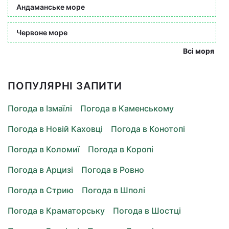
Андаманське море
Червоне море
Всі моря
ПОПУЛЯРНІ ЗАПИТИ
Погода в Ізмаїлі
Погода в Каменському
Погода в Новій Каховці
Погода в Конотопі
Погода в Коломиї
Погода в Коропі
Погода в Арцизі
Погода в Ровно
Погода в Стрию
Погода в Шполі
Погода в Краматорську
Погода в Шостці