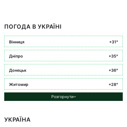
ПОГОДА В УКРАЇНІ
Вінниця
+31°
Дніпро
+35°
Донецьк
+36°
Житомир
+28°
Розгорнути
УКРАЇНА