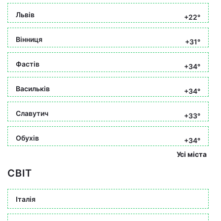
Львів
+22°
Вінниця
+31°
Фастів
+34°
Васильків
+34°
Славутич
+33°
Обухів
+34°
Усі міста
СВІТ
Італія