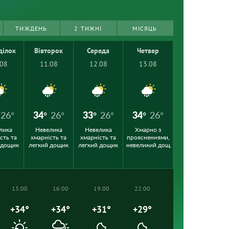
ТИЖДЕНЬ
2 ТИЖНІ
МІСЯЦЬ
ділок
Вівторок
Середа
Четвер
.08
11.08
12.08
13.08
26°
34°
26°
33°
26°
34°
26°
лика
Невелика
Невелика
Хмарно з
сть та
хмарність та
хмарність та
проясненнями,
 дощик
легкий дощик
легкий дощик
невеликий дощ
13:00
16:00
19:00
22:00
+34°
+34°
+31°
+29°