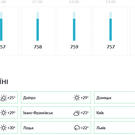
4:00
07:00
10:00
13:00
57
758
759
757
ЇНІ
+25°
Дніпро
+29°
Донецьк
+29°
Івано-Франківськ
+23°
Київ
+30°
Луцьк
+22°
Львів