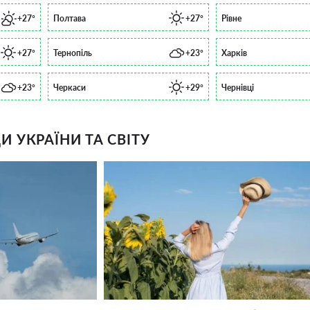
+27°
Полтава
+27°
Рівне
+27°
Тернопіль
+23°
Харків
+23°
Черкаси
+29°
Чернівці
 УКРАЇНИ ТА СВІТУ