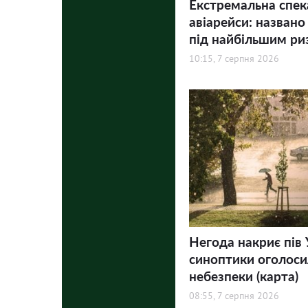
Екстремальна спек
авіарейси: названо
під найбільшим ри
10:15, 7 серпня 2026
Негода накриє пів 
синоптики оголосил
небезпеки (карта)
08:55, 7 серпня 2026