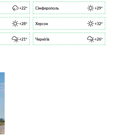
+22°
Сімферополь
+29°
+28°
Херсон
+32°
+21°
Чернігів
+26°