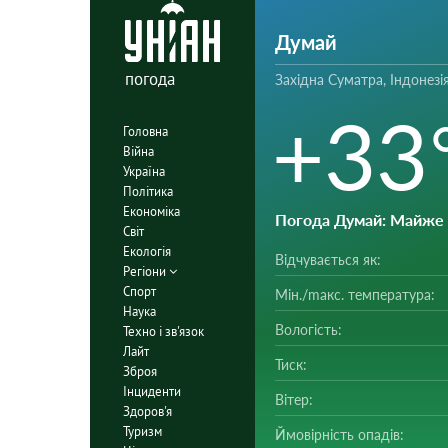
Думай
погода
Західна Суматра, Індонезі
+33
Головна
Війна
Україна
Політика
Економіка
Погода Думай
: Майже
Світ
Екологія
Відчувається як:
Регіони
Спорт
Мін./mакс. температура:
Наука
Вологість:
Техно і зв'язок
Лайт
Тиск:
Зброя
Інциденти
Вітер:
Здоров'я
Туризм
Ймовірність опадів: