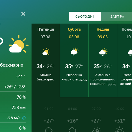
СЬОГОДНІ
ЗАВТРА
я
П'ятниця
Субота
Неділя
Поне
°
07.08
08.08
09.08
10
 безхмарно
34°
26°
35°
27°
35°
26°
34°
Майже
Невелика
Хмарно з
Неве
+41 °
безхмарно
хмарність, дощ
проясненнями,
хмарні
невеликий дощ
легкий
+26° / +35°
78 %
758 мм
01:00
04:00
07:00
10:00
3.6 м/с
+27°
+26°
+27°
+31°
8 %