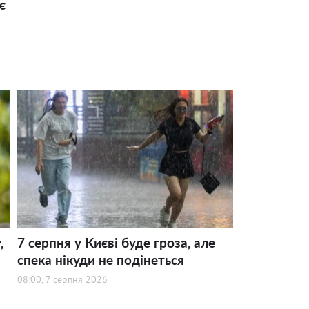
є
,
7 серпня у Києві буде гроза, але
спека нікуди не подінеться
08:00, 7 серпня 2026