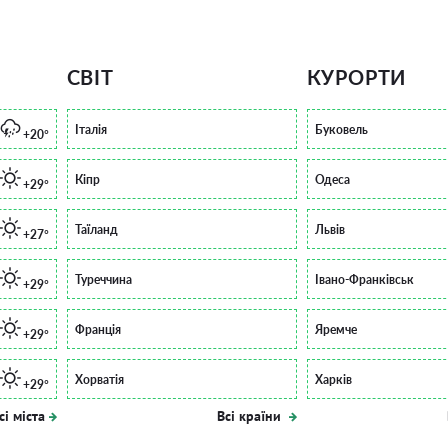
СВІТ
КУРОРТИ
Італія
Буковель
+20°
Кіпр
Одеса
+29°
Таїланд
Львів
+27°
Туреччина
Івано-Франківськ
+29°
Франція
Яремче
+29°
Хорватія
Харків
+29°
сі міста
Всі країни