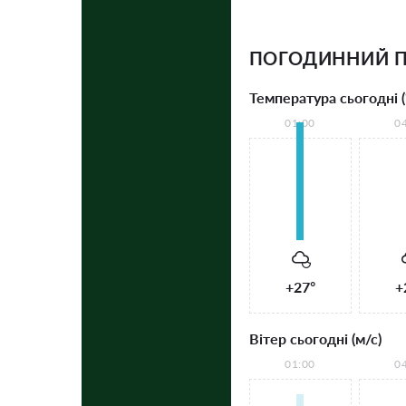
ПОГОДИННИЙ 
Температура сьогодні (
01:00
0
+27°
+
Вітер сьогодні (м/с)
01:00
0