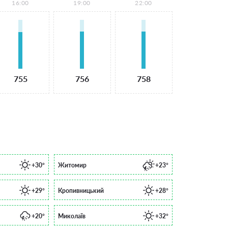
16:00
19:00
22:00
755
756
758
+30°
Житомир
+23°
+29°
Кропивницький
+28°
+20°
Миколаїв
+32°