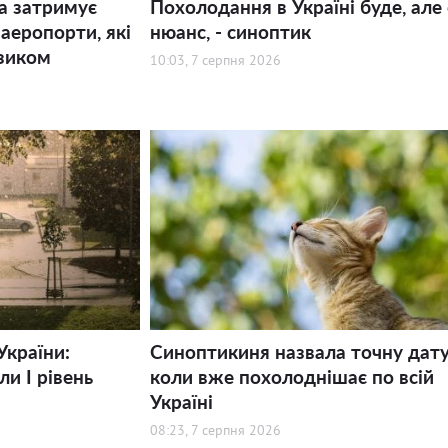
а затримує
Похолодання в Україні буде, але 
 аеропорти, які
нюанс, - синоптик
зиком
10:03, 7 серпня 2026
України:
Синоптикиня назвала точну дату
и І рівень
коли вже похолоднішає по всій
Україні
08:23, 7 серпня 2026