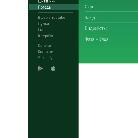
Цікавинки
Схід:
Погода
Відео з Youtube
Захід
Думки
Видимість:
Статті
Інтерв`ю
Фаза місяця:
Каталог
Контакти
Укр
Рус