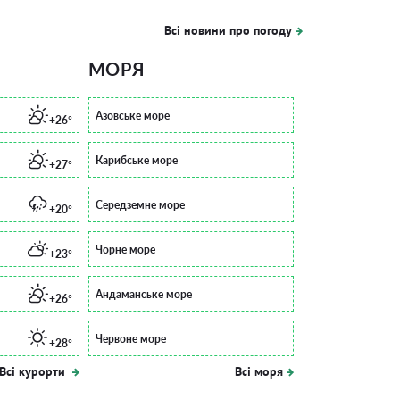
Всі новини про погоду
МОРЯ
Азовське море
+26°
Карибське море
+27°
Середземне море
+20°
Чорне море
+23°
Андаманське море
+26°
Червоне море
+28°
Всі курорти
Всі моря