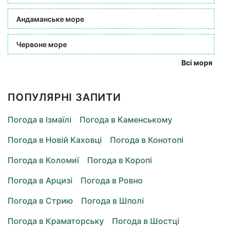
Андаманське море
Червоне море
Всі моря
ПОПУЛЯРНІ ЗАПИТИ
Погода в Ізмаїлі
Погода в Каменському
Погода в Новій Каховці
Погода в Конотопі
Погода в Коломиї
Погода в Коропі
Погода в Арцизі
Погода в Ровно
Погода в Стрию
Погода в Шполі
Погода в Краматорську
Погода в Шостці