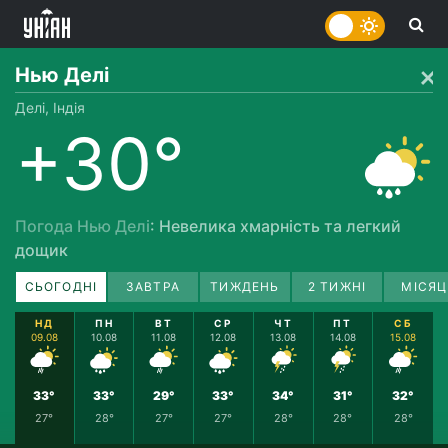
Нью Делі
Делі, Індія
+30°
Погода Нью Делі
: Невелика хмарність та легкий
дощик
СЬОГОДНІ
ЗАВТРА
ТИЖДЕНЬ
2 ТИЖНІ
МІСЯЦ
НД
ПН
ВТ
СР
ЧТ
ПТ
СБ
09.08
10.08
11.08
12.08
13.08
14.08
15.08
33°
33°
29°
33°
34°
31°
32°
27°
28°
27°
27°
28°
28°
28°