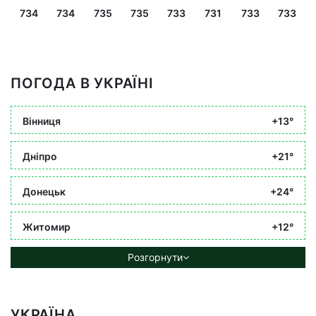
734
734
735
735
733
731
733
733
ПОГОДА В УКРАЇНІ
Вінниця
+13°
Дніпро
+21°
Донецьк
+24°
Житомир
+12°
Розгорнути
УКРАЇНА