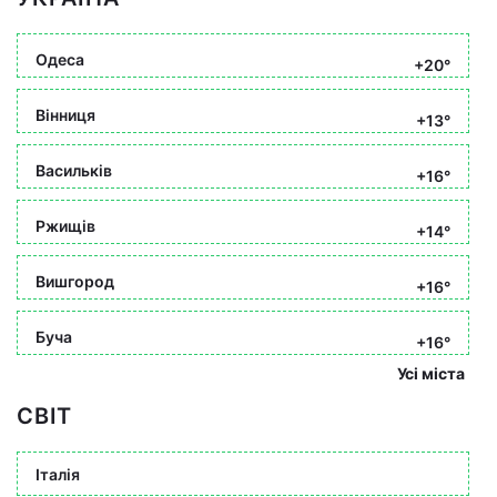
Одеса
+20°
Вінниця
+13°
Васильків
+16°
Ржищів
+14°
Вишгород
+16°
Буча
+16°
Усі міста
СВІТ
Італія