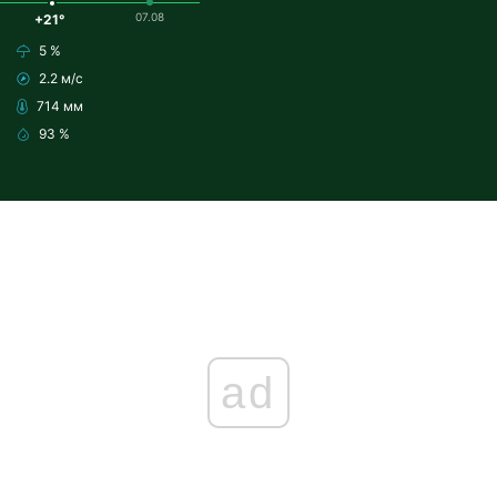
07.08
+21°
5 %
2.2 м/с
714 мм
93 %
ad