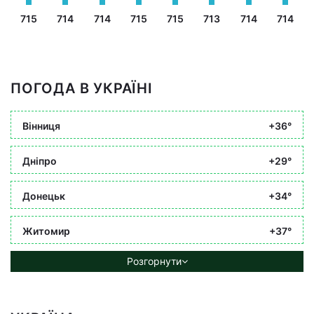
715
714
714
715
715
713
714
714
ПОГОДА В УКРАЇНІ
Вінниця
+36°
Дніпро
+29°
Донецьк
+34°
Житомир
+37°
Розгорнути