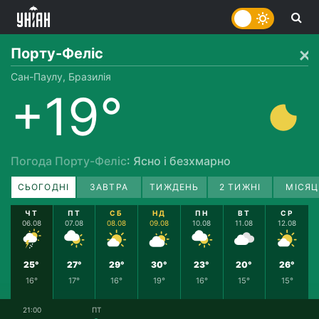
Порту-Феліс
Сан-Паулу, Бразилія
+19°
Погода Порту-Феліс
: Ясно і безхмарно
СЬОГОДНІ
ЗАВТРА
ТИЖДЕНЬ
2 ТИЖНІ
МІСЯЦ
ЧТ
ПТ
СБ
НД
ПН
ВТ
СР
06.08
07.08
08.08
09.08
10.08
11.08
12.08
25°
27°
29°
30°
23°
20°
26°
16°
17°
16°
19°
16°
15°
15°
21:00
ПТ