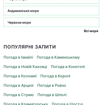
Андаманське море
Червоне море
Всі моря
ПОПУЛЯРНІ ЗАПИТИ
Погода в Ізмаїлі
Погода в Каменському
Погода в Новій Каховці
Погода в Конотопі
Погода в Коломиї
Погода в Коропі
Погода в Арцизі
Погода в Ровно
Погода в Стрию
Погода в Шполі
Погода в Краматорську
Погода в Шостці