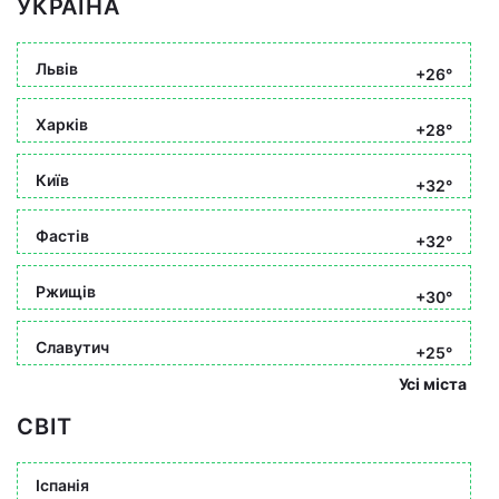
УКРАЇНА
Львів
+26°
Харків
+28°
Київ
+32°
Фастів
+32°
Ржищів
+30°
Славутич
+25°
Усі міста
СВІТ
Іспанія