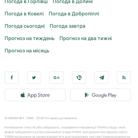
Погода в Горлівці
Погода в Долині
Погода в Ковелі
Погода в Добропіллі
Погода сьогодні
Погода завтра
Прогноз на тиждень
Прогноз на два тижні
Прогноз на місяць
© UNIAN.NET, 1998 - 2026 Усі права дотримано.
Копіювання текстів або зображень, поширення інформації УНІАН у будь-якій
формі забороняється без письмової згоди УНІАН. Цитування матеріалів сайту
УНІАН дозволено за умови відкритого для пошукових систем гіперпосилання на