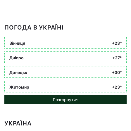
ПОГОДА В УКРАЇНІ
Вінниця
+23°
Дніпро
+27°
Донецьк
+30°
Житомир
+23°
Розгорнути
УКРАЇНА