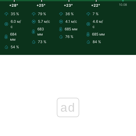
10.08
+28°
+25°
+23°
+22°
35 %
79 %
36 %
7 %
6.0 м/
5.7 м/с
4.1 м/с
4.6 м/
с
с
683
685 мм
684
мм
685 мм
76 %
мм
73 %
84 %
54 %
ad