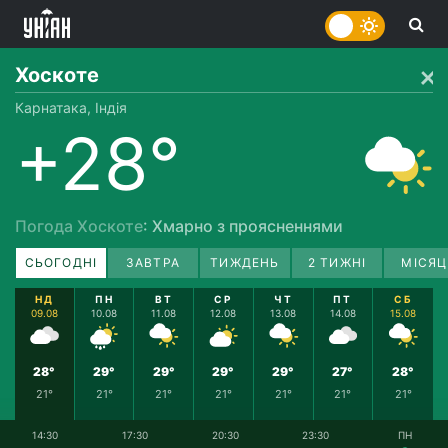
Хоскоте
Карнатака, Індія
+28°
Погода Хоскоте
: Хмарно з проясненнями
СЬОГОДНІ
ЗАВТРА
ТИЖДЕНЬ
2 ТИЖНІ
МІСЯЦ
НД
ПН
ВТ
СР
ЧТ
ПТ
СБ
09.08
10.08
11.08
12.08
13.08
14.08
15.08
28°
29°
29°
29°
29°
27°
28°
21°
21°
21°
21°
21°
21°
21°
14:30
17:30
20:30
23:30
ПН