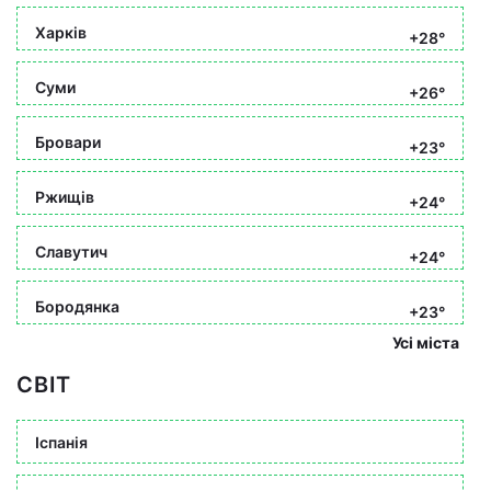
Харків
+28°
Суми
+26°
Бровари
+23°
Ржищів
+24°
Славутич
+24°
Бородянка
+23°
Усі міста
СВІТ
Іспанія