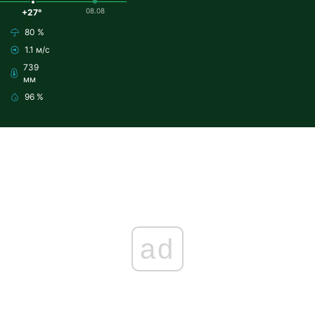
08.08
+27°
80 %
1.1 м/с
739
мм
96 %
ad