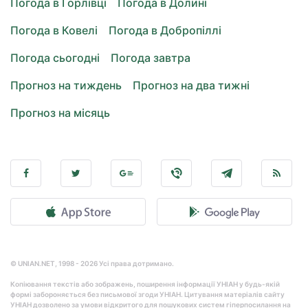
Погода в Горлівці
Погода в Долині
Погода в Ковелі
Погода в Добропіллі
Погода сьогодні
Погода завтра
Прогноз на тиждень
Прогноз на два тижні
Прогноз на місяць
© UNIAN.NET, 1998 - 2026 Усі права дотримано.
Копіювання текстів або зображень, поширення інформації УНІАН у будь-якій
формі забороняється без письмової згоди УНІАН. Цитування матеріалів сайту
УНІАН дозволено за умови відкритого для пошукових систем гіперпосилання на