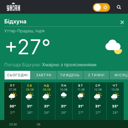
Бідхуна
Уттар-Прадеш, Індія
+27°
Погода Бідхуна
: Хмарно з проясненнями
СЬОГОДНІ
ЗАВТРА
ТИЖДЕНЬ
2 ТИЖНІ
МІСЯЦ
ПТ
СБ
НД
ПН
ВТ
СР
ЧТ
07.08
08.08
09.08
10.08
11.08
12.08
13.08
30°
31°
31°
31°
31°
31°
33°
27°
26°
26°
26°
27°
27°
28°
23:30
СБ