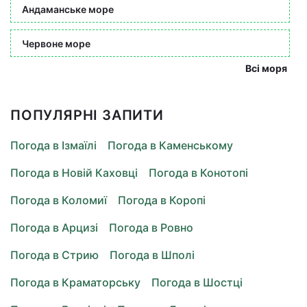
Андаманське море
Червоне море
Всі моря
ПОПУЛЯРНІ ЗАПИТИ
Погода в Ізмаїлі
Погода в Каменському
Погода в Новій Каховці
Погода в Конотопі
Погода в Коломиї
Погода в Коропі
Погода в Арцизі
Погода в Ровно
Погода в Стрию
Погода в Шполі
Погода в Краматорську
Погода в Шостці