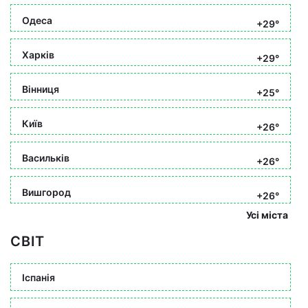
Одеса
+29°
Харків
+29°
Вінниця
+25°
Київ
+26°
Васильків
+26°
Вишгород
+26°
Усі міста
СВІТ
Іспанія