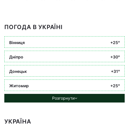
ПОГОДА В УКРАЇНІ
Вінниця
+25°
Дніпро
+30°
Донецьк
+31°
Житомир
+25°
Розгорнути
УКРАЇНА