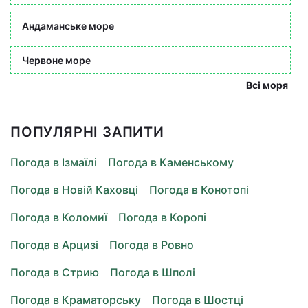
Андаманське море
Червоне море
Всі моря
ПОПУЛЯРНІ ЗАПИТИ
Погода в Ізмаїлі
Погода в Каменському
Погода в Новій Каховці
Погода в Конотопі
Погода в Коломиї
Погода в Коропі
Погода в Арцизі
Погода в Ровно
Погода в Стрию
Погода в Шполі
Погода в Краматорську
Погода в Шостці