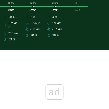
15:00
18:00
21:00
ПН
10.08
+30°
+25°
+23°
28 %
6 %
4 %
3.2 м/
2.5 м/с
1.9 м/с
с
756 мм
757 мм
755 мм
90 %
98 %
63 %
ad