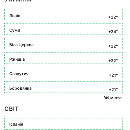
Львів
+22°
Суми
+24°
Біла Церква
+22°
Ржищів
+22°
Славутич
+21°
Бородянка
+21°
Усі міста
СВІТ
Іспанія