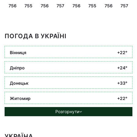
756
755
756
757
756
755
756
757
ПОГОДА В УКРАЇНІ
Вінниця
+22°
Дніпро
+24°
Донецьк
+33°
Житомир
+22°
Розгорнути
УКРАЇНА