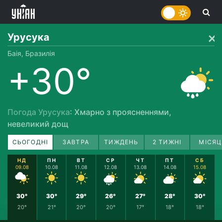
Урусука
Баія, Бразилія
+30°
Погода Урусука
: Хмарно з проясненнями,
невеликий дощ
СЬОГОДНІ
ЗАВТРА
ТИЖДЕНЬ
2 ТИЖНІ
МІСЯЦ
НД
ПН
ВТ
СР
ЧТ
ПТ
СБ
09.08
10.08
11.08
12.08
13.08
14.08
15.08
30°
30°
29°
26°
27°
28°
30°
20°
21°
20°
20°
17°
18°
18°