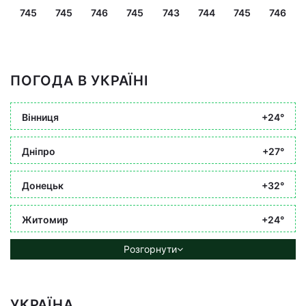
745
745
746
745
743
744
745
746
ПОГОДА В УКРАЇНІ
Вінниця
+24°
Дніпро
+27°
Донецьк
+32°
Житомир
+24°
Розгорнути
УКРАЇНА