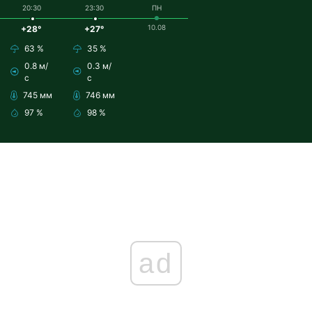
20:30
23:30
ПН
10.08
+28°
+27°
63 %
35 %
0.8 м/
0.3 м/
с
с
745 мм
746 мм
97 %
98 %
ad