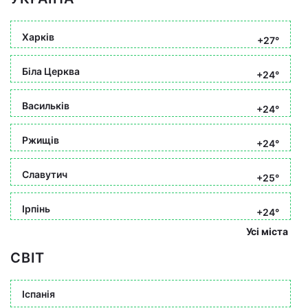
Харків
+27°
Біла Церква
+24°
Васильків
+24°
Ржищів
+24°
Славутич
+25°
Ірпінь
+24°
Усі міста
СВІТ
Іспанія