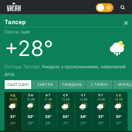
Талсер
Орісса, Індія
+28°
Погода Талсер
: Хмарно з проясненнями, невеликий
дощ
СЬОГОДНІ
ЗАВТРА
ТИЖДЕНЬ
2 ТИЖНІ
МІСЯЦ
НД
ПН
ВТ
СР
ЧТ
ПТ
СБ
09.08
10.08
11.08
12.08
13.08
14.08
15.08
31°
32°
33°
33°
34°
31°
31°
26°
26°
26°
27°
27°
27°
27°