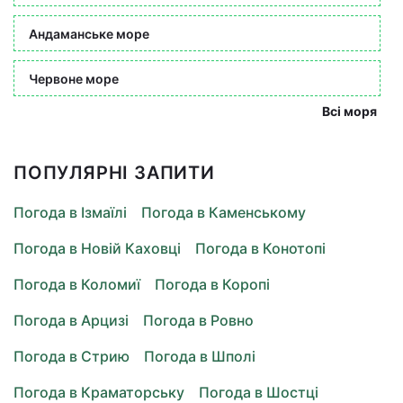
Андаманське море
Червоне море
Всі моря
ПОПУЛЯРНІ ЗАПИТИ
Погода в Ізмаїлі
Погода в Каменському
Погода в Новій Каховці
Погода в Конотопі
Погода в Коломиї
Погода в Коропі
Погода в Арцизі
Погода в Ровно
Погода в Стрию
Погода в Шполі
Погода в Краматорську
Погода в Шостці