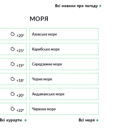
Всі новини про погоду
МОРЯ
Азовське море
+20°
Карибське море
+25°
Середземне море
+19°
Чорне море
+18°
Андаманське море
+20°
Червоне море
+22°
Всі курорти
Всі моря