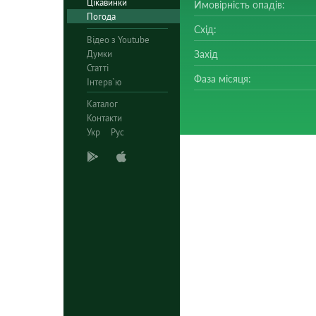
Цікавинки
Ймовірність опадів:
Погода
Схід:
Відео з Youtube
Думки
Захід
Статті
Фаза місяця:
Інтерв`ю
Каталог
Контакти
Укр
Рус