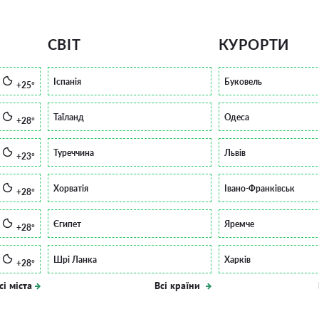
СВІТ
КУРОРТИ
Іспанія
Буковель
+25°
Таїланд
Одеса
+28°
Туреччина
Львів
+23°
Хорватія
Івано-Франківськ
+28°
Єгипет
Яремче
+28°
Шрі Ланка
Харків
+28°
сі міста
Всі країни