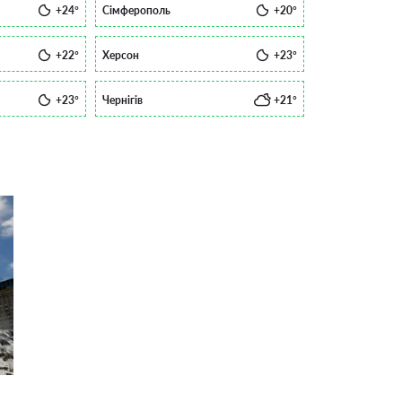
+24°
Сімферополь
+20°
+22°
Херсон
+23°
+23°
Чернігів
+21°