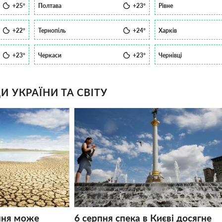
+25°
Полтава
+23°
Рівне
+22°
Тернопіль
+24°
Харків
+23°
Черкаси
+23°
Чернівці
 УКРАЇНИ ТА СВІТУ
ння може
6 серпня спека в Києві досягне