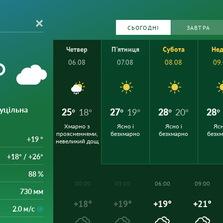
СЬОГОДНІ
ЗАВТРА
Четвер
П'ятниця
Субота
Нед
°
06.08
07.08
08.08
09
суцільна
25°
18°
27°
19°
28°
20°
28°
Хмарно з
Ясно і
Ясно і
Ясн
проясненнями,
безхмарно
безхмарно
безх
+19 °
невеликий дощ
+18° / +26°
88 %
00:00
03:00
06:00
09:00
730 мм
+18°
+19°
+19°
+21°
2.0 м/с