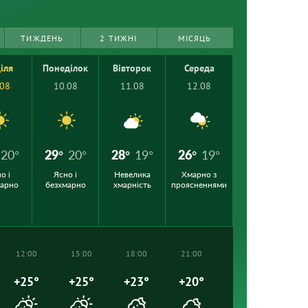
ТИЖДЕНЬ
2 ТИЖНІ
МІСЯЦЬ
іля
Понеділок
Вівторок
Середа
.08
10.08
11.08
12.08
20°
29°
20°
28°
19°
26°
19°
о і
Ясно і
Невелика
Хмарно з
марно
безхмарно
хмарність
проясненнями
12:00
15:00
18:00
21:00
+25°
+25°
+23°
+20°