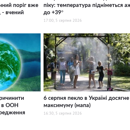
ний поріг вже
піку: температура підніметься а
 - вчений
до +39°
17:00, 5 серпня 2026
причинити
6 серпня пекло в Україні досягне
: в ООН
максимуму (мапа)
ередження
16:30, 5 серпня 2026