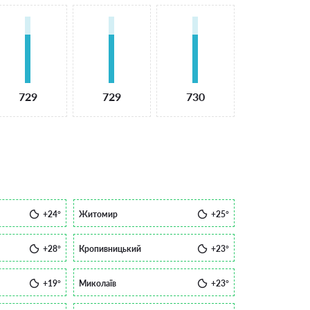
729
729
730
+24°
Житомир
+25°
+28°
Кропивницький
+23°
+19°
Миколаїв
+23°