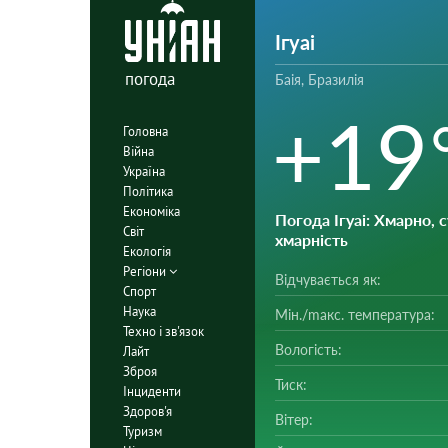
Ігуаі
погода
Баія, Бразилія
+19
Головна
Війна
Україна
Політика
Економіка
Погода Ігуаі
: Хмарно, 
Світ
хмарність
Екологія
Регіони
Відчувається як:
Спорт
Наука
Мін./mакс. температура:
Техно і зв'язок
Вологість:
Лайт
Зброя
Тиск:
Інциденти
Здоров'я
Вітер:
Туризм