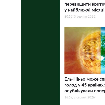
перевищити критич
у найближчі місяці,
20:52, 5 серпня 2026
Ель-Ніньо може с
голод у 45 країнах
опублікували поп
16:57, 5 серпня 2026