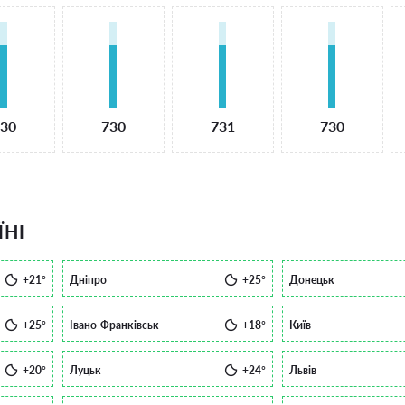
30
730
731
730
ЇНІ
+21°
Дніпро
+25°
Донецьк
+25°
Івано-Франківськ
+18°
Київ
+20°
Луцьк
+24°
Львів