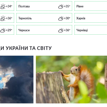
+34°
Полтава
+35°
Рівне
+36°
Тернопіль
+30°
Харків
+29°
Черкаси
+36°
Чернівці
 УКРАЇНИ ТА СВІТУ