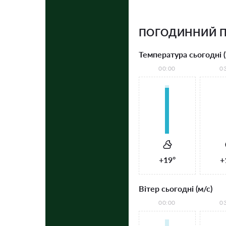
ПОГОДИННИЙ П
Температура сьогодні (
00:00
0
+19°
+
Вітер сьогодні (м/с)
00:00
0