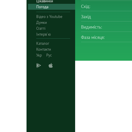
Цікавинки
Схід:
Погода
Відео з Youtube
Захід
Думки
Видимість:
Статті
Інтерв`ю
Фаза місяця:
Каталог
Контакти
Укр
Рус