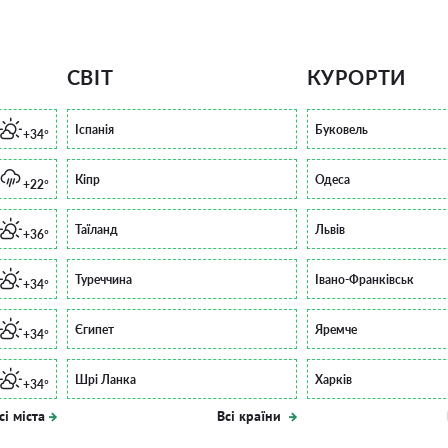
СВІТ
КУРОРТИ
Іспанія
Буковель
+34°
Кіпр
Одеса
+22°
Таїланд
Львів
+36°
Туреччина
Івано-Франківськ
+34°
Єгипет
Яремче
+34°
Шрі Ланка
Харків
+34°
сі міста
Всі країни