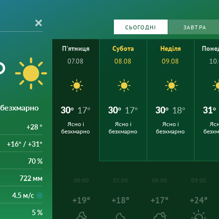
СЬОГОДНІ
ЗАВТРА
П'ятниця
Субота
Неділя
Поне
°
07.08
08.08
09.08
10
і безхмарно
30°
17°
30°
17°
30°
18°
31°
Ясно і
Ясно і
Ясно і
Ясн
+28 °
безхмарно
безхмарно
безхмарно
безх
+16° / +31°
70 %
722 мм
00:00
03:00
06:00
09:00
4.5 м/с
+19°
+18°
+17°
+24°
5 %