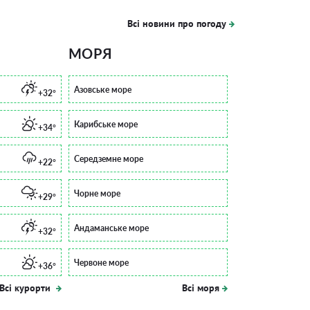
Всі новини про погоду
МОРЯ
Азовське море
+32°
Карибське море
+34°
Середземне море
+22°
Чорне море
+29°
Андаманське море
+32°
Червоне море
+36°
Всі курорти
Всі моря