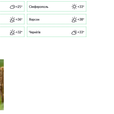
+25°
Сімферополь
+33°
+36°
Херсон
+38°
+32°
Чернігів
+33°