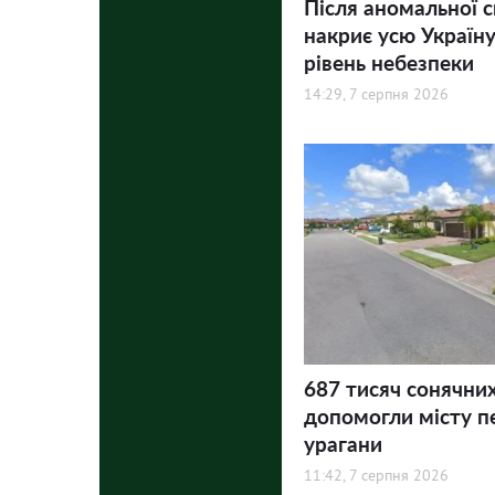
Після аномальної 
накриє усю Україну
рівень небезпеки
14:29, 7 серпня 2026
687 тисяч сонячни
допомогли місту п
урагани
11:42, 7 серпня 2026