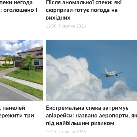
спеки негода
Після аномальної спеки: які
: оголошено І
сюрпризи готує погода на
вихідних
12:00, 7 серпня 2026
х панелей
Екстремальна спека затримує
ережити три
авіарейси: названо аеропорти, як
під найбільшим ризиком
10:15, 7 серпня 2026