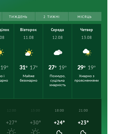
ТИЖДЕНЬ
2 ТИЖНІ
МІСЯЦЬ
ділок
Вівторок
Середа
Четвер
.08
11.08
12.08
13.08
19°
31°
17°
27°
19°
29°
19°
о і
Майже
Похмуро,
Хмарно з
марно
безхмарно
суцільна
проясненнями
хмарність
12:00
15:00
18:00
21:00
+27°
+30°
+24°
+23°