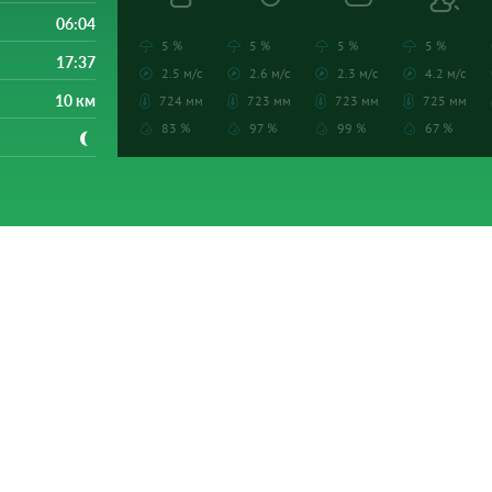
06:04
5 %
5 %
5 %
5 %
17:37
2.5 м/с
2.6 м/с
2.3 м/с
4.2 м/с
10 км
724 мм
723 мм
723 мм
725 мм
83 %
97 %
99 %
67 %