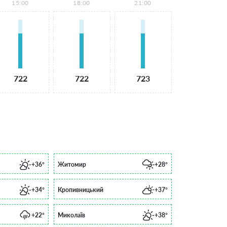
15:00
18:00
21:00
722
722
723
+36°
Житомир
+28°
+34°
Кропивницький
+37°
+22°
Миколаїв
+38°