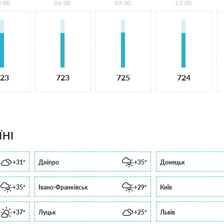
3:00
06:00
09:00
12:00
23
723
725
724
ЇНІ
+31°
Дніпро
+35°
Донецьк
+35°
Івано-Франківськ
+29°
Київ
+37°
Луцьк
+25°
Львів