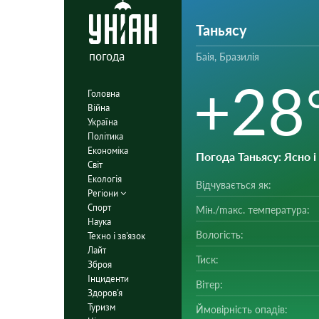
Таньясу
погода
Баія, Бразилія
+28
Головна
Війна
Україна
Політика
Економіка
Погода Таньясу
: Ясно 
Світ
Екологія
Відчувається як:
Регіони
Спорт
Мін./mакс. температура:
Наука
Вологість:
Техно і зв'язок
Лайт
Тиск:
Зброя
Інциденти
Вітер:
Здоров'я
Туризм
Ймовірність опадів: