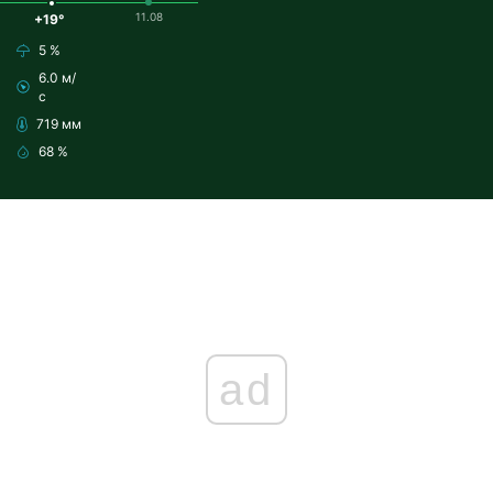
11.08
+19°
5 %
6.0 м/
с
719 мм
68 %
ad