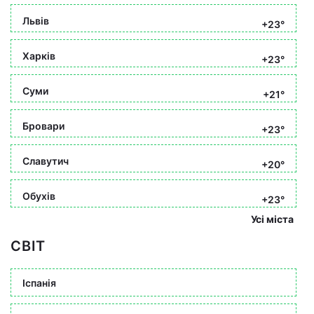
Львів
+23°
Харків
+23°
Суми
+21°
Бровари
+23°
Славутич
+20°
Обухів
+23°
Усі міста
СВІТ
Іспанія