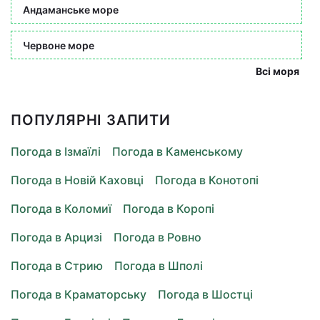
Андаманське море
Червоне море
Всі моря
ПОПУЛЯРНІ ЗАПИТИ
Погода в Ізмаїлі
Погода в Каменському
Погода в Новій Каховці
Погода в Конотопі
Погода в Коломиї
Погода в Коропі
Погода в Арцизі
Погода в Ровно
Погода в Стрию
Погода в Шполі
Погода в Краматорську
Погода в Шостці