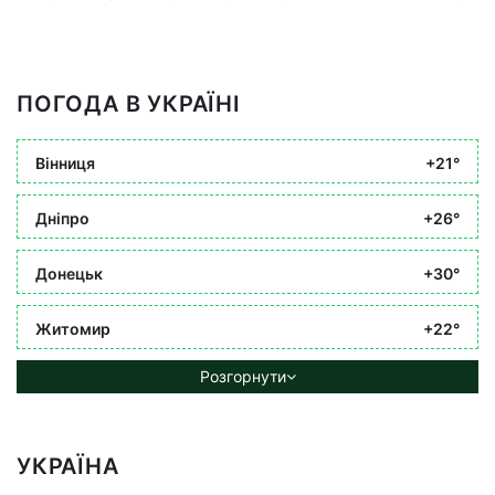
ПОГОДА В УКРАЇНІ
Вінниця
+21°
Дніпро
+26°
Донецьк
+30°
Житомир
+22°
Розгорнути
УКРАЇНА