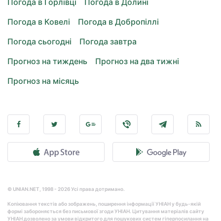
Погода в Горлівці
Погода в Долині
Погода в Ковелі
Погода в Добропіллі
Погода сьогодні
Погода завтра
Прогноз на тиждень
Прогноз на два тижні
Прогноз на місяць
© UNIAN.NET, 1998 - 2026 Усі права дотримано.
Копіювання текстів або зображень, поширення інформації УНІАН у будь-якій
формі забороняється без письмової згоди УНІАН. Цитування матеріалів сайту
УНІАН дозволено за умови відкритого для пошукових систем гіперпосилання на