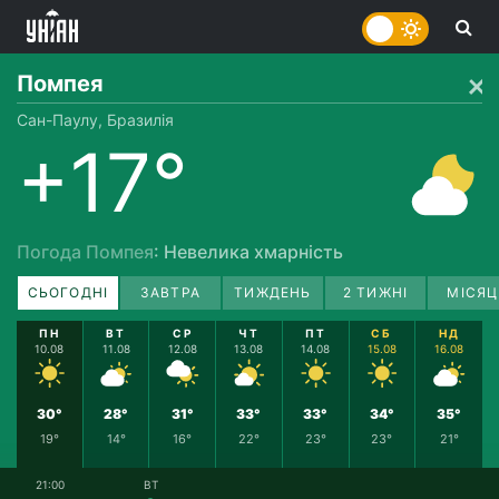
Помпея
Сан-Паулу, Бразилія
+17°
Погода Помпея
: Невелика хмарність
СЬОГОДНІ
ЗАВТРА
ТИЖДЕНЬ
2 ТИЖНІ
МІСЯЦ
ПН
ВТ
СР
ЧТ
ПТ
СБ
НД
10.08
11.08
12.08
13.08
14.08
15.08
16.08
30°
28°
31°
33°
33°
34°
35°
19°
14°
16°
22°
23°
23°
21°
21:00
ВТ