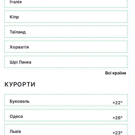
Італія
Кіпр
Таїланд
Хорватія
Шрі Ланка
Всі країни
КУРОРТИ
Буковель
+22°
Одеса
+26°
Львів
+23°