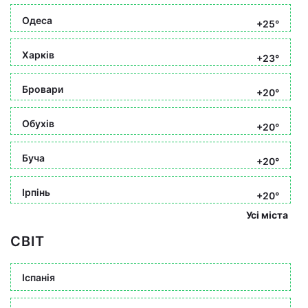
Одеса
+25°
Харків
+23°
Бровари
+20°
Обухів
+20°
Буча
+20°
Ірпінь
+20°
Усі міста
СВІТ
Іспанія