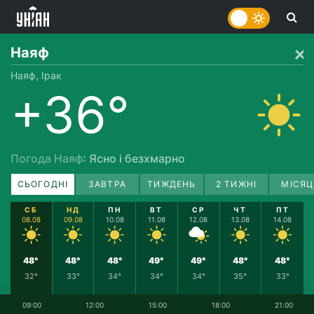
Наяф
Наяф, Ірак
+36°
Погода Наяф
: Ясно і безхмарно
СЬОГОДНІ
ЗАВТРА
ТИЖДЕНЬ
2 ТИЖНІ
МІСЯЦ
СБ
НД
ПН
ВТ
СР
ЧТ
ПТ
08.08
09.08
10.08
11.08
12.08
13.08
14.08
48°
48°
48°
49°
49°
48°
48°
32°
33°
34°
34°
34°
35°
33°
09:00
12:00
15:00
18:00
21:00