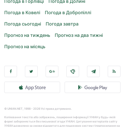
Погода в Горлівці
Погода в Долині
Погода в Ковелі
Погода в Добропіллі
Погода сьогодні
Погода завтра
Прогноз на тиждень
Прогноз на два тижні
Прогноз на місяць
© UNIAN.NET, 1998 - 2026 Усі права дотримано.
Копіювання текстів або зображень, поширення інформації УНІАН у будь-якій
формі забороняється без письмової згоди УНІАН. Цитування матеріалів сайту
УНІАН дозволено за умови відкритого для пошукових систем гіперпосилання на