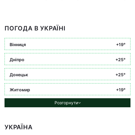
ПОГОДА В УКРАЇНІ
Вінниця
+19°
Дніпро
+25°
Донецьк
+25°
Житомир
+19°
Розгорнути
УКРАЇНА