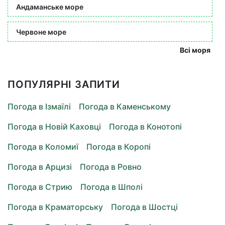
Андаманське море
Червоне море
Всі моря
ПОПУЛЯРНІ ЗАПИТИ
Погода в Ізмаїлі
Погода в Каменському
Погода в Новій Каховці
Погода в Конотопі
Погода в Коломиї
Погода в Коропі
Погода в Арцизі
Погода в Ровно
Погода в Стрию
Погода в Шполі
Погода в Краматорську
Погода в Шостці