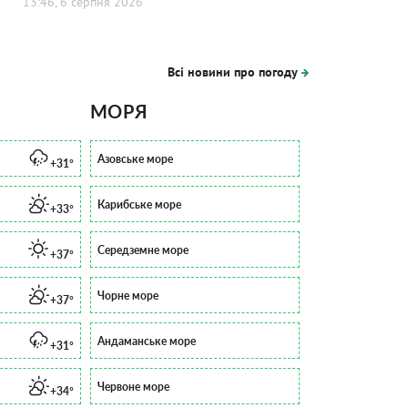
13:46, 6 серпня 2026
Всі новини про погоду
МОРЯ
Азовське море
+31°
Карибське море
+33°
Середземне море
+37°
Чорне море
+37°
Андаманське море
+31°
Червоне море
+34°