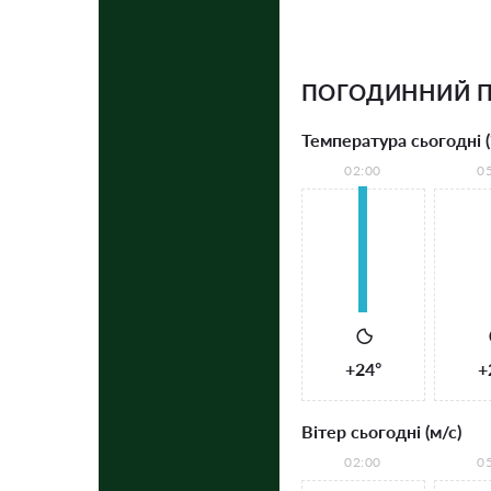
ПОГОДИННИЙ П
Температура сьогодні (
02:00
0
+24°
+
Вітер сьогодні (м/с)
02:00
0