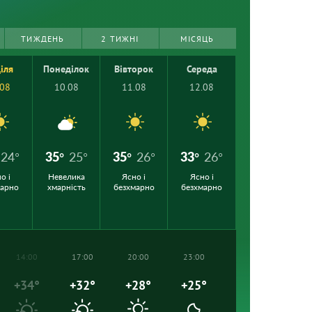
ТИЖДЕНЬ
2 ТИЖНІ
МІСЯЦЬ
іля
Понеділок
Вівторок
Середа
.08
10.08
11.08
12.08
24°
35°
25°
35°
26°
33°
26°
о і
Невелика
Ясно і
Ясно і
марно
хмарність
безхмарно
безхмарно
14:00
17:00
20:00
23:00
+34°
+32°
+28°
+25°