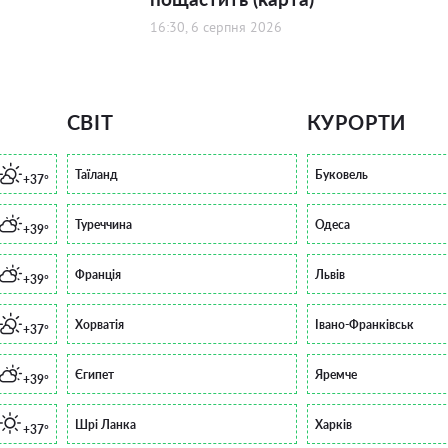
16:30, 6 серпня 2026
СВІТ
КУРОРТИ
Таїланд
Буковель
+37°
Туреччина
Одеса
+39°
Франція
Львів
+39°
Хорватія
Івано-Франківськ
+37°
Єгипет
Яремче
+39°
Шрі Ланка
Харків
+37°