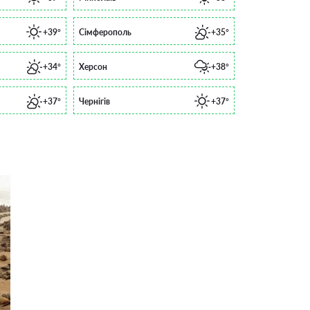
+39°
Сімферополь
+35°
+34°
Херсон
+38°
+37°
Чернігів
+37°