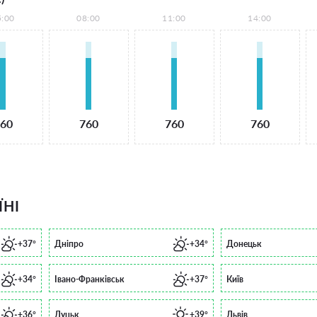
5:00
08:00
11:00
14:00
60
760
760
760
ЇНІ
+37°
Дніпро
+34°
Донецьк
+34°
Івано-Франківськ
+37°
Київ
+36°
Луцьк
+39°
Львів