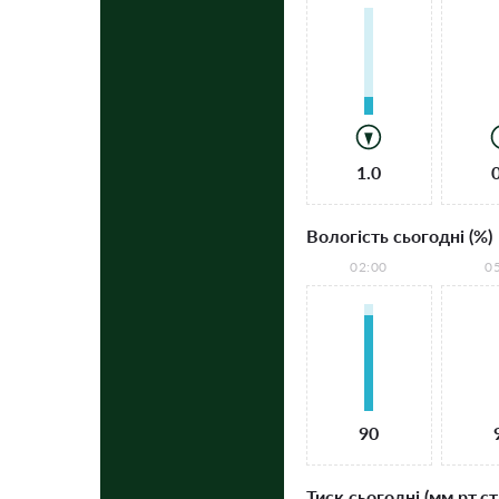
1.0
Вологість сьогодні (%)
02:00
0
90
Тиск сьогодні (мм рт.ст.