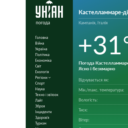
Кастелламмаре-ді
погода
Кампанія, Італія
+31
Головна
Війна
Україна
Політика
Економіка
Погода Кастелламмаре
Світ
Ясно і безхмарно
Екологія
Регіони
Відчувається як:
Спорт
Наука
Мін./mакс. температура:
Техно і зв'язок
Вологість:
Лайт
Зброя
Тиск:
Інциденти
Здоров'я
Вітер:
Туризм