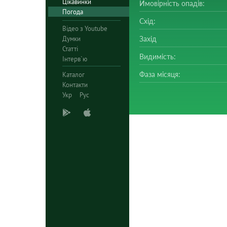
Цікавинки
Ймовірність опадів:
Погода
Схід:
Відео з Youtube
Думки
Захід
Статті
Видимість:
Інтерв`ю
Фаза місяця:
Каталог
Контакти
Укр
Рус