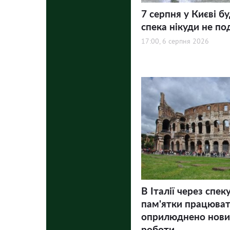
7 серпня у Києві бу
спека нікуди не по
17:00, 6 серпня 2026
В Італії через спек
пам'ятки працюва
оприлюднено нови
роботи