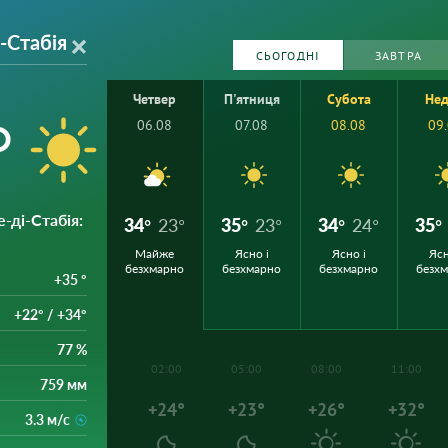
-Стабія
СЬОГОДНІ
ЗАВТРА
Четвер
П'ятниця
Субота
Нед
°
06.08
07.08
08.08
09
-ді-Стабія
:
34°
23°
35°
23°
34°
24°
35°
Майже
Ясно і
Ясно і
Ясн
безхмарно
безхмарно
безхмарно
безх
+35 °
+22° / +34°
77 %
02:00
05:00
08:00
11:00
759 мм
+24°
+23°
+26°
+32°
3.3 м/с