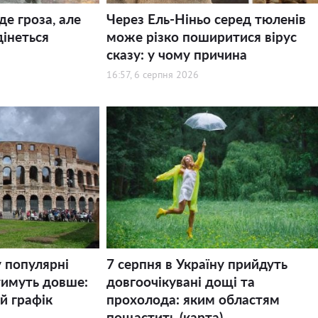
де гроза, але
Через Ель-Ніньо серед тюленів
дінеться
може різко поширитися вірус
сказу: у чому причина
16:57, 6 серпня 2026
у популярні
7 серпня в Україну прийдуть
тимуть довше:
довгоочікувані дощі та
й графік
прохолода: яким областям
пощастить (карта)