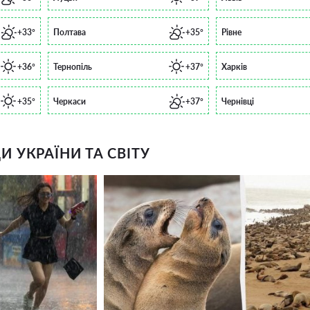
+33°
Полтава
+35°
Рівне
+36°
Тернопіль
+37°
Харків
+35°
Черкаси
+37°
Чернівці
 УКРАЇНИ ТА СВІТУ