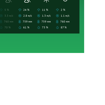
5 %
24 %
11 %
2 %
3.3 м/с
2.8 м/с
1.3 м/с
1.1 м/с
760 мм
759 мм
759 мм
760 мм
70 %
61 %
73 %
87 %