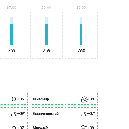
17:00
20:00
23:00
759
759
760
+35°
Житомир
+38°
+39°
Кропивницький
+37°
+37°
Миколаїв
+38°