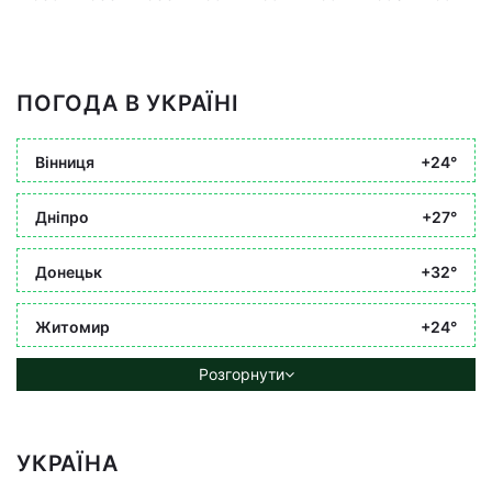
ПОГОДА В УКРАЇНІ
Вінниця
+24°
Дніпро
+27°
Донецьк
+32°
Житомир
+24°
Розгорнути
УКРАЇНА