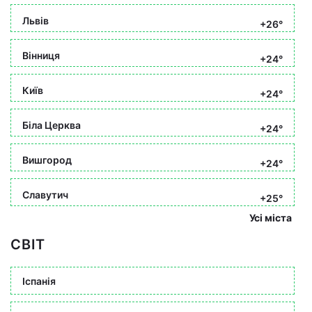
Львів
+26°
Вінниця
+24°
Київ
+24°
Біла Церква
+24°
Вишгород
+24°
Славутич
+25°
Усі міста
СВІТ
Іспанія