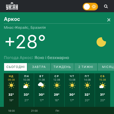
Аркос
Мінас-Жерайс, Бразилія
+28°
Погода Аркос
: Ясно і безхмарно
СЬОГОДНІ
ЗАВТРА
ТИЖДЕНЬ
2 ТИЖНІ
МІСЯЦ
НД
ПН
ВТ
СР
ЧТ
ПТ
СБ
09.08
10.08
11.08
12.08
13.08
14.08
15.08
32°
33°
30°
29°
30°
32°
31°
19°
21°
17°
16°
17°
20°
20°
18:00
21:00
ПН