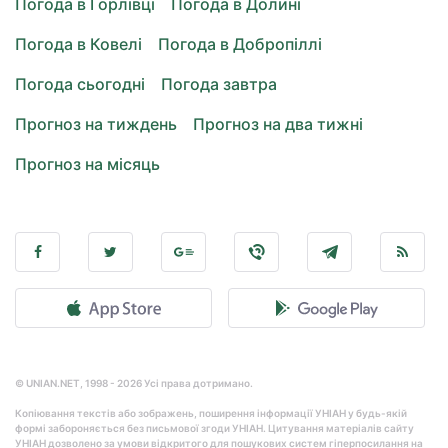
Погода в Горлівці
Погода в Долині
Погода в Ковелі
Погода в Добропіллі
Погода сьогодні
Погода завтра
Прогноз на тиждень
Прогноз на два тижні
Прогноз на місяць
© UNIAN.NET, 1998 - 2026 Усі права дотримано.
Копіювання текстів або зображень, поширення інформації УНІАН у будь-якій
формі забороняється без письмової згоди УНІАН. Цитування матеріалів сайту
УНІАН дозволено за умови відкритого для пошукових систем гіперпосилання на