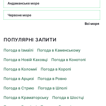
Андаманське море
Червоне море
Всі моря
ПОПУЛЯРНІ ЗАПИТИ
Погода в Ізмаїлі
Погода в Каменському
Погода в Новій Каховці
Погода в Конотопі
Погода в Коломиї
Погода в Коропі
Погода в Арцизі
Погода в Ровно
Погода в Стрию
Погода в Шполі
Погода в Краматорську
Погода в Шостці