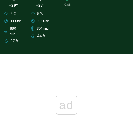
10.08
+29°
+27°
5 %
5 %
1.1 м/с
2.2 м/с
690
691 мм
мм
44 %
37 %
ad