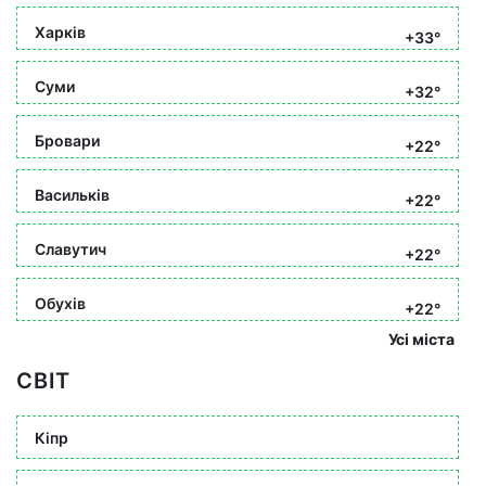
Харків
+33°
Суми
+32°
Бровари
+22°
Васильків
+22°
Славутич
+22°
Обухів
+22°
Усі міста
СВІТ
Кіпр