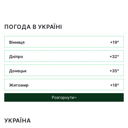
ПОГОДА В УКРАЇНІ
Вінниця
+19°
Дніпро
+32°
Донецьк
+35°
Житомир
+18°
Розгорнути
УКРАЇНА