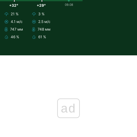
09.08
+32°
+29°
21 %
3 %
4.1 м/с
2.5 м/с
747 мм
748 мм
46 %
61 %
ad