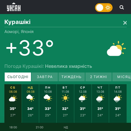
Курашікі
Аоморі, Японія
+33°
Погода Курашікі
: Невелика хмарність
СЬОГОДНІ
ЗАВТРА
ТИЖДЕНЬ
2 ТИЖНІ
МІСЯЦ
СБ
НД
ПН
ВТ
СР
ЧТ
ПТ
08.08
09.08
10.08
11.08
12.08
13.08
14.08
35°
34°
33°
32°
31°
31°
31°
27°
26°
25°
21°
23°
24°
24°
18:00
21:00
НД