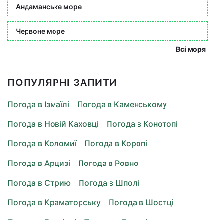
Андаманське море
Червоне море
Всі моря
ПОПУЛЯРНІ ЗАПИТИ
Погода в Ізмаїлі
Погода в Каменському
Погода в Новій Каховці
Погода в Конотопі
Погода в Коломиї
Погода в Коропі
Погода в Арцизі
Погода в Ровно
Погода в Стрию
Погода в Шполі
Погода в Краматорську
Погода в Шостці