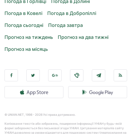
Погода в Горлівці
Погода в Долині
Погода в Ковелі
Погода в Добропіллі
Погода сьогодні
Погода завтра
Прогноз на тиждень
Прогноз на два тижні
Прогноз на місяць
© UNIAN.NET, 1998 - 2026 Усі права дотримано.
Копіювання текстів або зображень, поширення інформації УНІАН у будь-якій
формі забороняється без письмової згоди УНІАН. Цитування матеріалів сайту
УНІАН дозволено за умови відкритого для пошукових систем гіперпосилання на