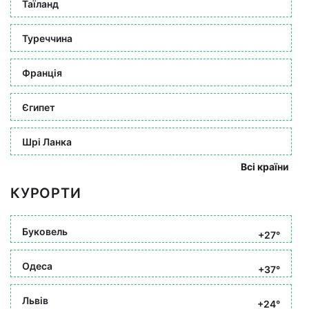
Таїланд
Туреччина
Франція
Єгипет
Шрі Ланка
Всі країни
КУРОРТИ
Буковель
+27°
Одеса
+37°
Львів
+24°