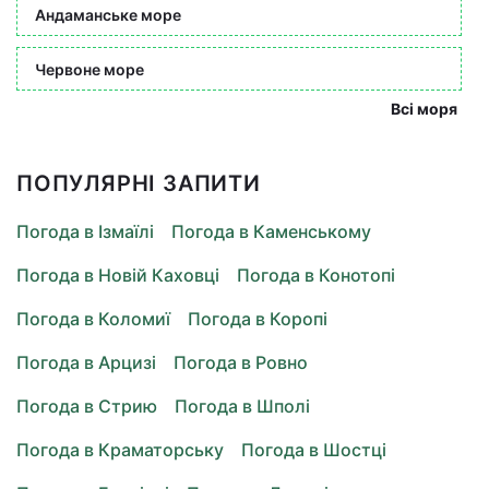
Андаманське море
Червоне море
Всі моря
ПОПУЛЯРНІ ЗАПИТИ
Погода в Ізмаїлі
Погода в Каменському
Погода в Новій Каховці
Погода в Конотопі
Погода в Коломиї
Погода в Коропі
Погода в Арцизі
Погода в Ровно
Погода в Стрию
Погода в Шполі
Погода в Краматорську
Погода в Шостці