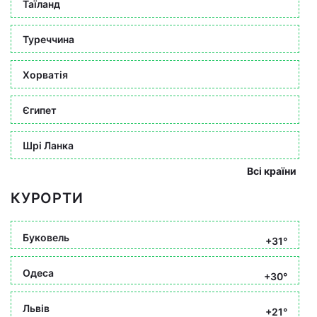
Таїланд
Туреччина
Хорватія
Єгипет
Шрі Ланка
Всі країни
КУРОРТИ
Буковель
+31°
Одеса
+30°
Львів
+21°