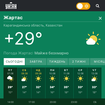
Жартас
Карагандинська область, Казахстан
+29°
Погода Жартас
: Майже безхмарно
СЬОГОДНІ
ЗАВТРА
ТИЖДЕНЬ
2 ТИЖНІ
МІСЯЦ
ПТ
СБ
НД
ПН
ВТ
СР
ЧТ
07.08
08.08
09.08
10.08
11.08
12.08
13.08
29°
27°
32°
34°
35°
33°
33°
15°
14°
14°
16°
18°
19°
18°
14:00
17:00
20:00
23:00
СБ