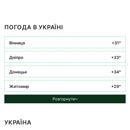
ПОГОДА В УКРАЇНІ
Вінниця
+31°
Дніпро
+33°
Донецьк
+34°
Житомир
+29°
Розгорнути
УКРАЇНА