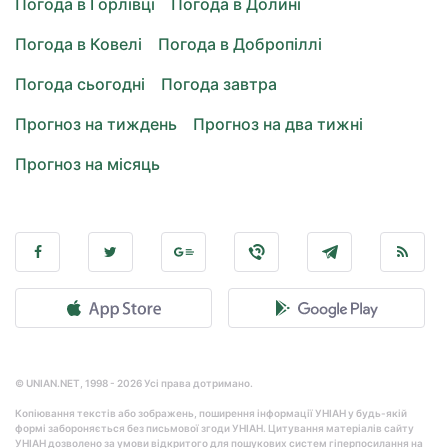
Погода в Горлівці
Погода в Долині
Погода в Ковелі
Погода в Добропіллі
Погода сьогодні
Погода завтра
Прогноз на тиждень
Прогноз на два тижні
Прогноз на місяць
© UNIAN.NET, 1998 - 2026 Усі права дотримано.
Копіювання текстів або зображень, поширення інформації УНІАН у будь-якій
формі забороняється без письмової згоди УНІАН. Цитування матеріалів сайту
УНІАН дозволено за умови відкритого для пошукових систем гіперпосилання на