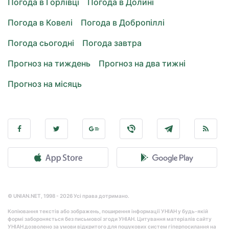
Погода в Горлівці
Погода в Долині
Погода в Ковелі
Погода в Добропіллі
Погода сьогодні
Погода завтра
Прогноз на тиждень
Прогноз на два тижні
Прогноз на місяць
© UNIAN.NET, 1998 - 2026 Усі права дотримано.
Копіювання текстів або зображень, поширення інформації УНІАН у будь-якій
формі забороняється без письмової згоди УНІАН. Цитування матеріалів сайту
УНІАН дозволено за умови відкритого для пошукових систем гіперпосилання на