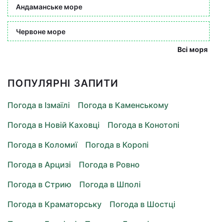
Андаманське море
Червоне море
Всі моря
ПОПУЛЯРНІ ЗАПИТИ
Погода в Ізмаїлі
Погода в Каменському
Погода в Новій Каховці
Погода в Конотопі
Погода в Коломиї
Погода в Коропі
Погода в Арцизі
Погода в Ровно
Погода в Стрию
Погода в Шполі
Погода в Краматорську
Погода в Шостці