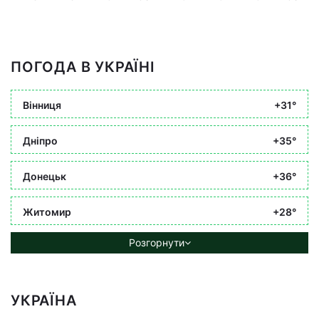
ПОГОДА В УКРАЇНІ
Вінниця
+31°
Дніпро
+35°
Донецьк
+36°
Житомир
+28°
Розгорнути
УКРАЇНА