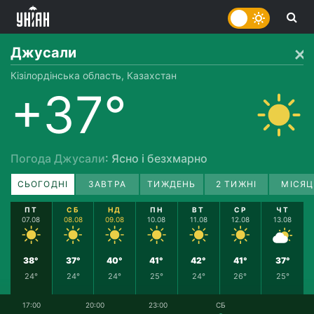
Джусали
Кізілордінська область, Казахстан
+37°
Погода Джусали
: Ясно і безхмарно
СЬОГОДНІ
ЗАВТРА
ТИЖДЕНЬ
2 ТИЖНІ
МІСЯЦ
ПТ
СБ
НД
ПН
ВТ
СР
ЧТ
07.08
08.08
09.08
10.08
11.08
12.08
13.08
38°
37°
40°
41°
42°
41°
37°
24°
24°
24°
25°
24°
26°
25°
17:00
20:00
23:00
СБ