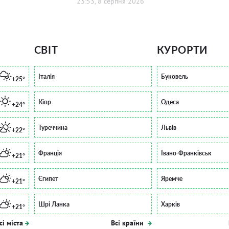
23:53, 8 серпня 2026
СВІТ
КУРОРТИ
Італія
Буковель
+25°
Кіпр
Одеса
+24°
Туреччина
Львів
+22°
Франція
Івано-Франківськ
+21°
Єгипет
Яремче
+21°
Шрі Ланка
Харків
+21°
сі міста
Всі країни