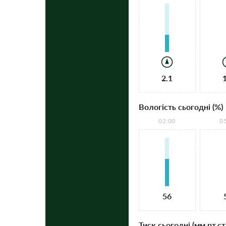
2.1
Вологість сьогодні (%)
02:00
0
56
Тиск сьогодні (мм рт.ст.