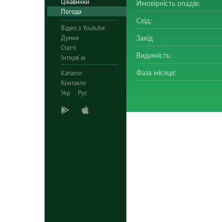
Цікавинки
Ймовірність опадів:
Погода
Схід:
Відео з Youtube
Думки
Захід
Статті
Видимість:
Інтерв`ю
Фаза місяця:
Каталог
Контакти
Укр
Рус