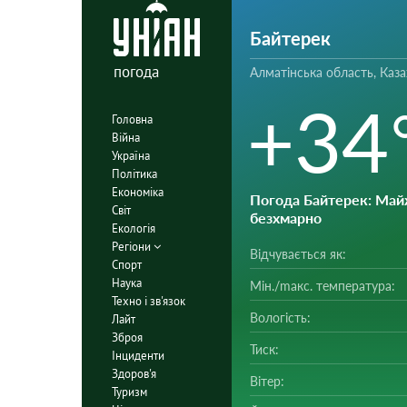
Байтерек
погода
Алматінська область, Каза
+34
Головна
Війна
Україна
Політика
Економіка
Погода Байтерек
: Ма
Світ
безхмарно
Екологія
Регіони
Відчувається як:
Спорт
Наука
Мін./mакс. температура:
Техно і зв'язок
Вологість:
Лайт
Зброя
Тиск:
Інциденти
Здоров'я
Вітер:
Туризм