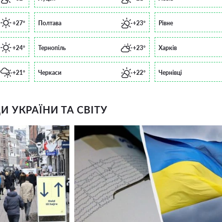
+27°
Полтава
+23°
Рівне
+24°
Тернопіль
+23°
Харків
+21°
Черкаси
+22°
Чернівці
 УКРАЇНИ ТА СВІТУ