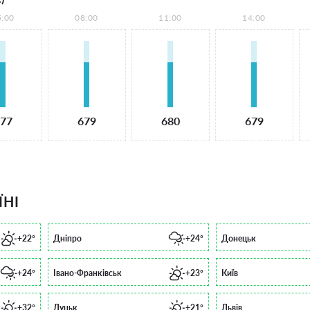
5:00
08:00
11:00
14:00
77
679
680
679
ЇНІ
+22°
Дніпро
+24°
Донецьк
+24°
Івано-Франківськ
+23°
Київ
+32°
Луцьк
+21°
Львів