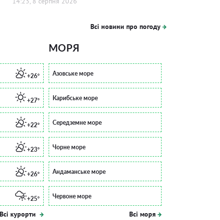
14:23, 8 серпня 2026
Всі новини про погоду
МОРЯ
Азовське море
+26°
Карибське море
+27°
Середземне море
+22°
Чорне море
+23°
Андаманське море
+26°
Червоне море
+25°
Всі курорти
Всі моря