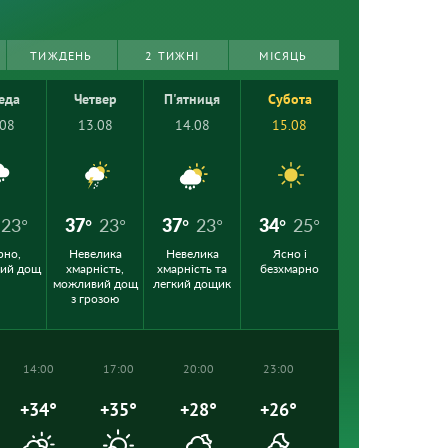
ТИЖДЕНЬ
2 ТИЖНІ
МІСЯЦЬ
еда
Четвер
П'ятниця
Субота
.08
13.08
14.08
15.08
23°
37°
23°
37°
23°
34°
25°
рно,
Невелика
Невелика
Ясно і
кий дощ
хмарність,
хмарність та
безхмарно
можливий дощ
легкий дощик
з грозою
14:00
17:00
20:00
23:00
+34°
+35°
+28°
+26°