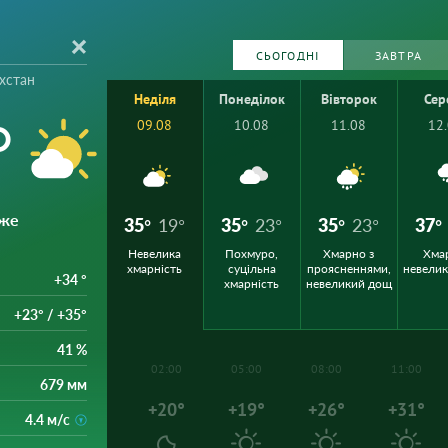
СЬОГОДНІ
ЗАВТРА
хстан
Неділя
Понеділок
Вівторок
Сер
°
09.08
10.08
11.08
12
йже
35°
19°
35°
23°
35°
23°
37°
Невелика
Похмуро,
Хмарно з
Хма
хмарність
суцільна
проясненнями,
невели
+34 °
хмарність
невеликий дощ
+23° / +35°
41 %
02:00
05:00
08:00
11:00
679 мм
+20°
+19°
+26°
+31°
4.4 м/с