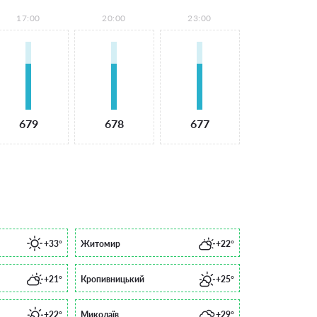
17:00
20:00
23:00
679
678
677
+33°
Житомир
+22°
+21°
Кропивницький
+25°
+22°
Миколаїв
+29°