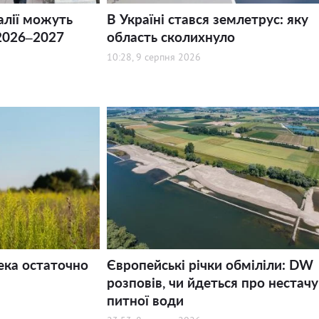
алії можуть
В Україні стався землетрус: яку
2026–2027
область сколихнуло
10:28, 9 серпня 2026
ека остаточно
Європейські річки обміліли: DW
розповів, чи йдеться про нестачу
питної води