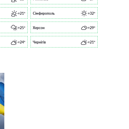
+21°
Сімферополь
+32°
+25°
Херсон
+29°
+24°
Чернігів
+21°