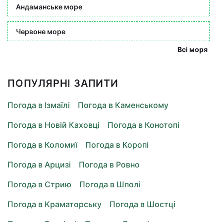
Андаманське море
Червоне море
Всі моря
ПОПУЛЯРНІ ЗАПИТИ
Погода в Ізмаїлі
Погода в Каменському
Погода в Новій Каховці
Погода в Конотопі
Погода в Коломиї
Погода в Коропі
Погода в Арцизі
Погода в Ровно
Погода в Стрию
Погода в Шполі
Погода в Краматорську
Погода в Шостці