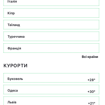
Італія
Кіпр
Таїланд
Туреччина
Франція
Всі країни
КУРОРТИ
Буковель
+28°
Одеса
+30°
Львів
+21°