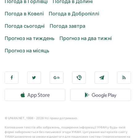
Погода в Горлівці
Погода в Долині
Погода в Ковелі
Погода в Добропіллі
Погода сьогодні
Погода завтра
Прогноз на тиждень
Прогноз на два тижні
Прогноз на місяць
© UNIAN.NET, 1998 - 2026 Усі права дотримано.
Копіювання текстів або зображень, поширення інформації УНІАН у будь-якій
формі забороняється без письмової згоди УНІАН. Цитування матеріалів сайту
УНІАН дозволено за умови відкритого для пошукових систем гіперпосилання на