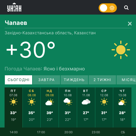
Чапаев
Західно-Казахстанська область, Казахстан
+30°
Погода Чапаев
: Ясно і безхмарно
СЬОГОДНІ
ЗАВТРА
ТИЖДЕНЬ
2 ТИЖНІ
МІСЯЦ
ПТ
СБ
НД
ПН
ВТ
СР
ЧТ
07.08
08.08
09.08
10.08
11.08
12.08
13.08
33°
35°
39°
31°
27°
31°
28°
19°
20°
23°
22°
17°
17°
18°
14:00
17:00
20:00
23:00
СБ