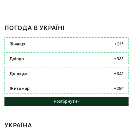
ПОГОДА В УКРАЇНІ
Вінниця
+31°
Дніпро
+33°
Донецьк
+34°
Житомир
+29°
Розгорнути
УКРАЇНА