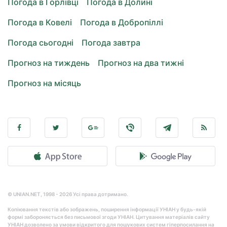
Погода в Горлівці
Погода в Долині
Погода в Ковелі
Погода в Добропіллі
Погода сьогодні
Погода завтра
Прогноз на тиждень
Прогноз на два тижні
Прогноз на місяць
© UNIAN.NET, 1998 - 2026 Усі права дотримано.
Копіювання текстів або зображень, поширення інформації УНІАН у будь-якій
формі забороняється без письмової згоди УНІАН. Цитування матеріалів сайту
УНІАН дозволено за умови відкритого для пошукових систем гіперпосилання на