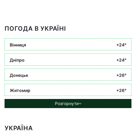
ПОГОДА В УКРАЇНІ
Вінниця
+24°
Дніпро
+24°
Донецьк
+26°
Житомир
+26°
Розгорнути
УКРАЇНА