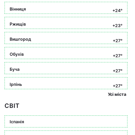
Вінниця
+24°
Ржищів
+23°
Вишгород
+27°
Обухів
+27°
Буча
+27°
Ірпінь
+27°
Усі міста
СВІТ
Іспанія