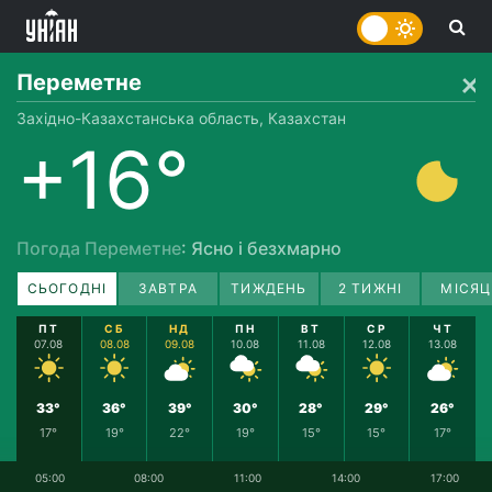
Переметне
Західно-Казахстанська область, Казахстан
+16°
Погода Переметне
: Ясно і безхмарно
СЬОГОДНІ
ЗАВТРА
ТИЖДЕНЬ
2 ТИЖНІ
МІСЯЦ
ПТ
СБ
НД
ПН
ВТ
СР
ЧТ
07.08
08.08
09.08
10.08
11.08
12.08
13.08
33°
36°
39°
30°
28°
29°
26°
17°
19°
22°
19°
15°
15°
17°
05:00
08:00
11:00
14:00
17:00