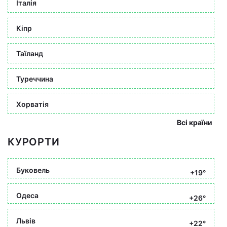
Італія
Кіпр
Таїланд
Туреччина
Хорватія
Всі країни
КУРОРТИ
Буковель
+19°
Одеса
+26°
Львів
+22°