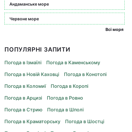
Андаманське море
Червоне море
Всі моря
ПОПУЛЯРНІ ЗАПИТИ
Погода в Ізмаїлі
Погода в Каменському
Погода в Новій Каховці
Погода в Конотопі
Погода в Коломиї
Погода в Коропі
Погода в Арцизі
Погода в Ровно
Погода в Стрию
Погода в Шполі
Погода в Краматорську
Погода в Шостці