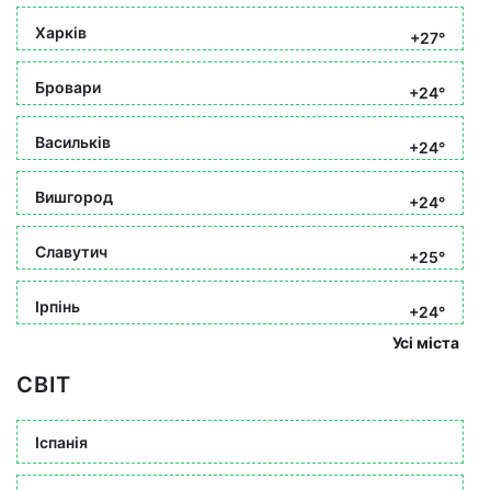
Харків
+27°
Бровари
+24°
Васильків
+24°
Вишгород
+24°
Славутич
+25°
Ірпінь
+24°
Усі міста
СВІТ
Іспанія