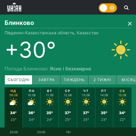
Блинково
Південно-Казахстанська область, Казахстан
+30°
Погода Блинково
: Ясно і безхмарно
СЬОГОДНІ
ЗАВТРА
ТИЖДЕНЬ
2 ТИЖНІ
МІСЯЦ
НД
ПН
ВТ
СР
ЧТ
ПТ
СБ
09.08
10.08
11.08
12.08
13.08
14.08
15.08
34°
36°
35°
37°
37°
35°
34°
23°
24°
24°
25°
25°
23°
22°
20:00
23:00
ПН