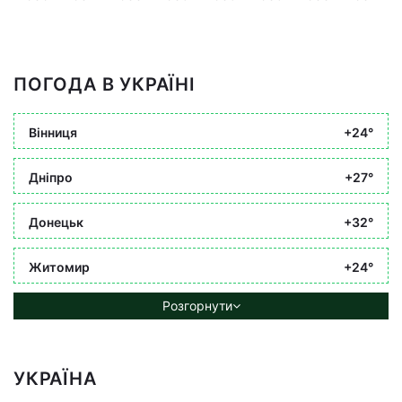
ПОГОДА В УКРАЇНІ
Вінниця
+24°
Дніпро
+27°
Донецьк
+32°
Житомир
+24°
Розгорнути
УКРАЇНА