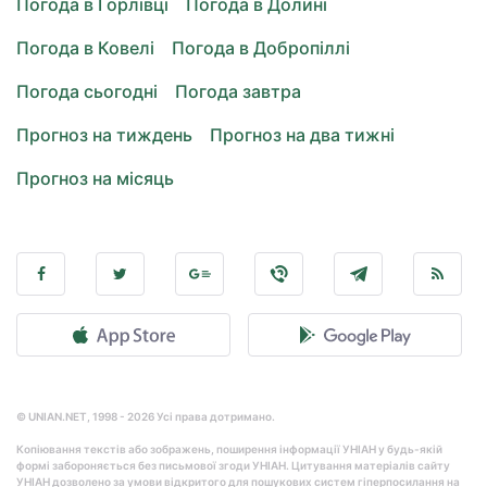
Погода в Горлівці
Погода в Долині
Погода в Ковелі
Погода в Добропіллі
Погода сьогодні
Погода завтра
Прогноз на тиждень
Прогноз на два тижні
Прогноз на місяць
© UNIAN.NET, 1998 - 2026 Усі права дотримано.
Копіювання текстів або зображень, поширення інформації УНІАН у будь-якій
формі забороняється без письмової згоди УНІАН. Цитування матеріалів сайту
УНІАН дозволено за умови відкритого для пошукових систем гіперпосилання на