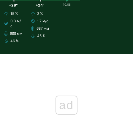
10.08
+28°
+24°
15 %
2 %
0.3 м/
1.7 м/с
с
687 мм
688 мм
45 %
46 %
ad