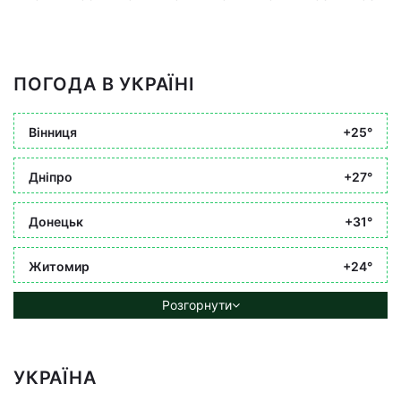
ПОГОДА В УКРАЇНІ
Вінниця
+25°
Дніпро
+27°
Донецьк
+31°
Житомир
+24°
Розгорнути
УКРАЇНА