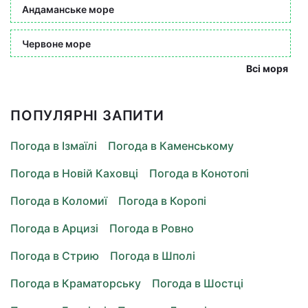
Андаманське море
Червоне море
Всі моря
ПОПУЛЯРНІ ЗАПИТИ
Погода в Ізмаїлі
Погода в Каменському
Погода в Новій Каховці
Погода в Конотопі
Погода в Коломиї
Погода в Коропі
Погода в Арцизі
Погода в Ровно
Погода в Стрию
Погода в Шполі
Погода в Краматорську
Погода в Шостці