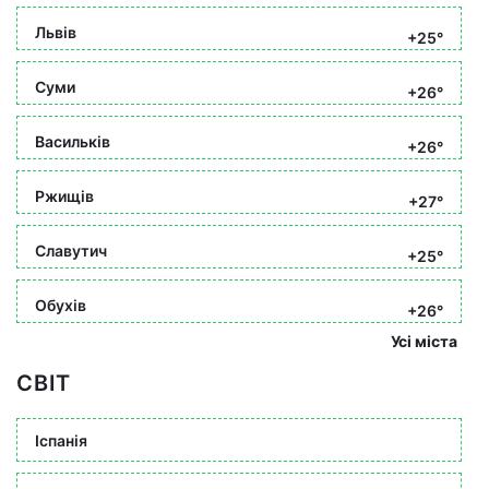
Львів
+25°
Суми
+26°
Васильків
+26°
Ржищів
+27°
Славутич
+25°
Обухів
+26°
Усі міста
СВІТ
Іспанія