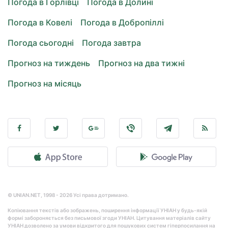
Погода в Горлівці
Погода в Долині
Погода в Ковелі
Погода в Добропіллі
Погода сьогодні
Погода завтра
Прогноз на тиждень
Прогноз на два тижні
Прогноз на місяць
© UNIAN.NET, 1998 - 2026 Усі права дотримано.
Копіювання текстів або зображень, поширення інформації УНІАН у будь-якій
формі забороняється без письмової згоди УНІАН. Цитування матеріалів сайту
УНІАН дозволено за умови відкритого для пошукових систем гіперпосилання на