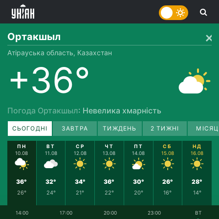
Ортакшыл
Атірауська область, Казахстан
+36°
Погода Ортакшыл
: Невелика хмарність
СЬОГОДНІ
ЗАВТРА
ТИЖДЕНЬ
2 ТИЖНІ
МІСЯЦ
ПН
ВТ
СР
ЧТ
ПТ
СБ
НД
10.08
11.08
12.08
13.08
14.08
15.08
16.08
36°
32°
34°
36°
30°
26°
28°
26°
24°
21°
22°
20°
16°
14°
14:00
17:00
20:00
23:00
ВТ