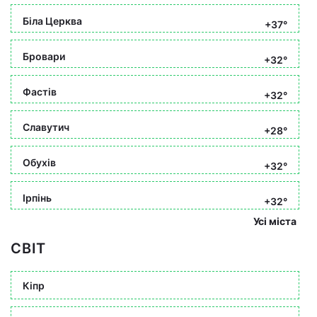
Біла Церква
+37°
Бровари
+32°
Фастів
+32°
Славутич
+28°
Обухів
+32°
Ірпінь
+32°
Усі міста
СВІТ
Кіпр