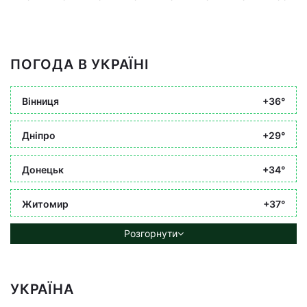
ПОГОДА В УКРАЇНІ
Вінниця
+36°
Дніпро
+29°
Донецьк
+34°
Житомир
+37°
Розгорнути
УКРАЇНА