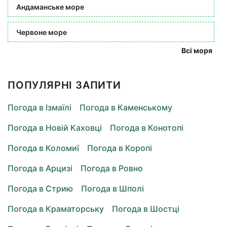
Андаманське море
Червоне море
Всі моря
ПОПУЛЯРНІ ЗАПИТИ
Погода в Ізмаїлі
Погода в Каменському
Погода в Новій Каховці
Погода в Конотопі
Погода в Коломиї
Погода в Коропі
Погода в Арцизі
Погода в Ровно
Погода в Стрию
Погода в Шполі
Погода в Краматорську
Погода в Шостці