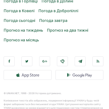
Погода в Горлівці
Погода в Долині
Погода в Ковелі
Погода в Добропіллі
Погода сьогодні
Погода завтра
Прогноз на тиждень
Прогноз на два тижні
Прогноз на місяць
© UNIAN.NET, 1998 - 2026 Усі права дотримано.
Копіювання текстів або зображень, поширення інформації УНІАН у будь-якій
формі забороняється без письмової згоди УНІАН. Цитування матеріалів сайту
УНІАН дозволено за умови відкритого для пошукових систем гіперпосилання на