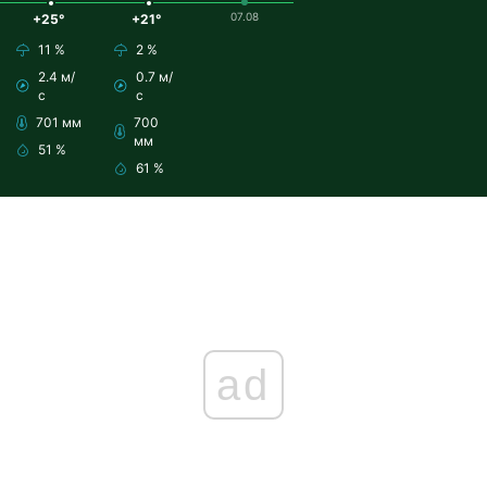
07.08
+25°
+21°
11 %
2 %
2.4 м/
0.7 м/
с
с
701 мм
700
мм
51 %
61 %
ad