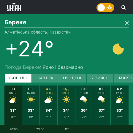
Береке
Алматінська область, Казахстан
+24°
Погода Береке
: Ясно і безхмарно
СЬОГОДНІ
ЗАВТРА
ТИЖДЕНЬ
2 ТИЖНІ
МІСЯЦ
ЧТ
ПТ
СБ
НД
ПН
ВТ
СР
06.08
07.08
08.08
09.08
10.08
11.08
12.08
31°
33°
34°
34°
36°
37°
33°
18°
19°
21°
18°
21°
22°
22°
20:00
23:00
ПТ