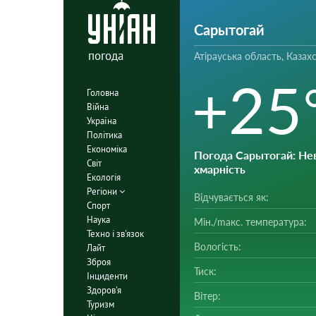
Сарытогай
погода
Атірауська область, Казах
+25
Головна
Війна
Україна
Політика
Економіка
Погода Сарытогай
: Не
Світ
хмарність
Екологія
Регіони
Відчувається як:
Спорт
Наука
Мін./mакс. температура:
Техно і зв'язок
Вологість:
Лайт
Зброя
Тиск:
Інциденти
Здоров'я
Вітер:
Туризм