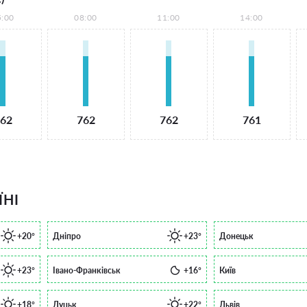
5:00
08:00
11:00
14:00
62
762
762
761
ЇНІ
+20°
Дніпро
+23°
Донецьк
+23°
Івано-Франківськ
+16°
Київ
+18°
Луцьк
+22°
Львів