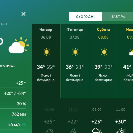
СЬОГОДНІ
ЗАВТРА
стан
Четвер
П'ятниця
Субота
Нед
°
06.08
07.08
08.08
09
велика
34°
22°
36°
21°
39°
23°
41°
Ясно і
Ясно і
Ясно і
Ма
безхмарно
безхмарно
безхмарно
безх
+25 °
+20° / +34°
30 %
02:00
05:00
08:00
11:00
762 мм
+25°
+22°
+23°
+30°
5.5 м/с