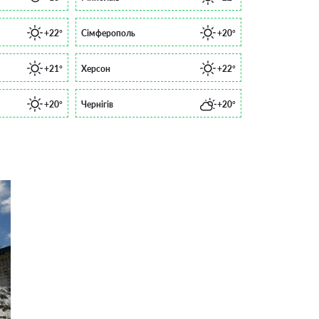
+22°
Сімферополь
+20°
+21°
Херсон
+22°
+20°
Чернігів
+20°