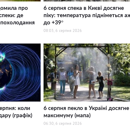
домила про
6 серпня спека в Києві досягне
спеки: де
піку: температура підніметься а
 похолодання
до +39°
08:03, 6 серпня 2026
серпня: коли
6 серпня пекло в Україні досягне
дару (графік)
максимуму (мапа)
06:30, 6 серпня 2026