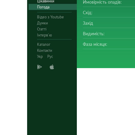
Цікавинки
Ймовірність опадів:
Погода
Схід:
Відео з Youtube
Думки
Захід
Статті
Видимість:
Інтерв`ю
Фаза місяця:
Каталог
Контакти
Укр
Рус