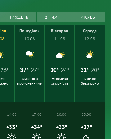
ТИЖДЕНЬ
2 ТИЖНІ
МІСЯЦЬ
іля
Понеділок
Вівторок
Середа
.08
10.08
11.08
12.08
26°
37°
27°
30°
24°
31°
20°
йже
Хмарно з
Невелика
Майже
марно
проясненнями
хмарність
безхмарно
14:00
17:00
20:00
23:00
+33°
+34°
+33°
+27°