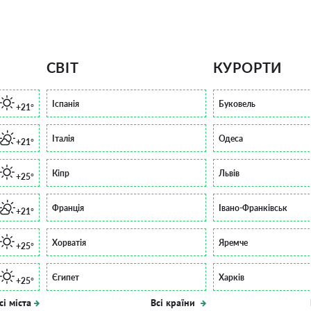
СВІТ
КУРОРТИ
Іспанія
Буковель
+21°
Італія
Одеса
+21°
Кіпр
Львів
+25°
Франція
Івано-Франківськ
+21°
Хорватія
Яремче
+25°
Єгипет
Харків
+25°
сі міста
Всі країни