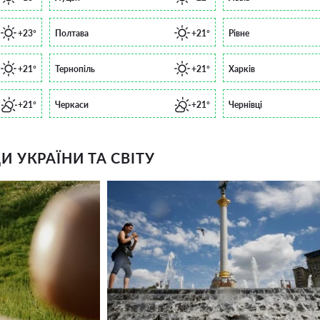
+23°
Полтава
+21°
Рівне
+21°
Тернопіль
+21°
Харків
+21°
Черкаси
+21°
Чернівці
 УКРАЇНИ ТА СВІТУ