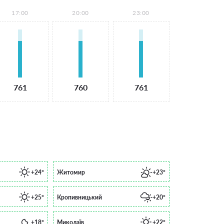
17:00
20:00
23:00
761
760
761
+24°
Житомир
+23°
+25°
Кропивницький
+20°
+18°
Миколаїв
+22°