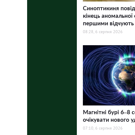
Синоптикиня пові
кінець аномальної 
першими відчують
08:28, 6 серпня 2026
Магнітні бурі 6–8 
очікувати нового у
07:10, 6 серпня 2026