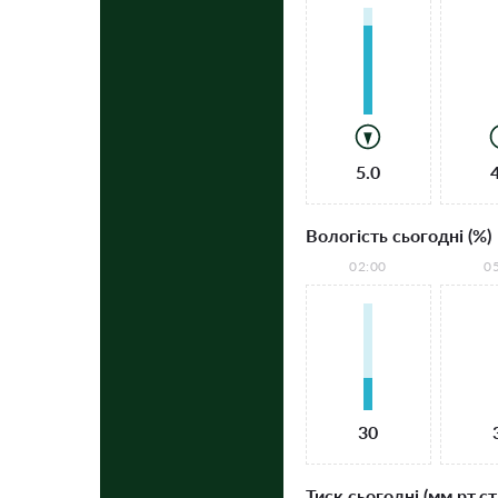
5.0
Вологість сьогодні (%)
02:00
0
30
Тиск сьогодні (мм рт.ст.