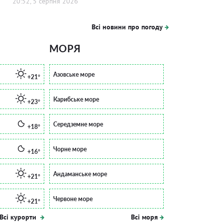
20:52, 5 серпня 2026
Всі новини про погоду
МОРЯ
Азовське море
+21°
Карибське море
+23°
Середземне море
+18°
Чорне море
+16°
Андаманське море
+21°
Червоне море
+21°
Всі курорти
Всі моря