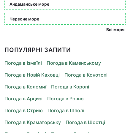
Андаманське море
Червоне море
Всі моря
ПОПУЛЯРНІ ЗАПИТИ
Погода в Ізмаїлі
Погода в Каменському
Погода в Новій Каховці
Погода в Конотопі
Погода в Коломиї
Погода в Коропі
Погода в Арцизі
Погода в Ровно
Погода в Стрию
Погода в Шполі
Погода в Краматорську
Погода в Шостці