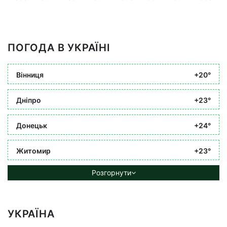
ПОГОДА В УКРАЇНІ
Вінниця
+20°
Дніпро
+23°
Донецьк
+24°
Житомир
+23°
Розгорнути
УКРАЇНА