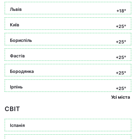
Львів
+18°
Київ
+25°
Бориспіль
+25°
Фастів
+25°
Бородянка
+25°
Ірпінь
+25°
Усі міста
СВІТ
Іспанія