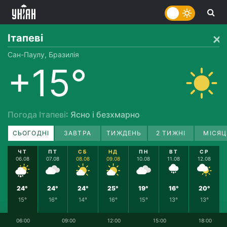
Ітапеві
Сан-Паулу, Бразилія
+15°
Погода Ітапеві
: Ясно і безхмарно
СЬОГОДНІ
ЗАВТРА
ТИЖДЕНЬ
2 ТИЖНІ
МІСЯЦ
ЧТ
ПТ
СБ
НД
ПН
ВТ
СР
06.08
07.08
08.08
09.08
10.08
11.08
12.08
24°
24°
24°
25°
19°
16°
20°
15°
16°
14°
16°
15°
13°
13°
06:00
09:00
12:00
15:00
18:00