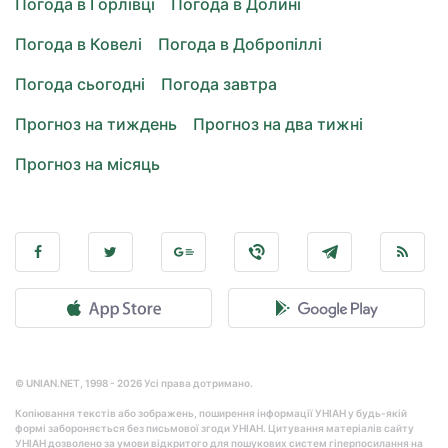
Погода в Горлівці
Погода в Долині
Погода в Ковелі
Погода в Добропіллі
Погода сьогодні
Погода завтра
Прогноз на тиждень
Прогноз на два тижні
Прогноз на місяць
© UNIAN.NET, 1998 - 2026 Усі права дотримано.
Копіювання текстів або зображень, поширення інформації УНІАН у будь-якій
формі забороняється без письмової згоди УНІАН. Цитування матеріалів сайту
УНІАН дозволено за умови відкритого для пошукових систем гіперпосилання на