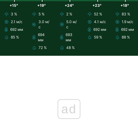
+15°
+19°
+24°
+23°
+18°
3 %
5 %
2 %
52 %
83 %
2.1 м/с
3.0 м/
5.0 м/
4.1 м/с
1.9 м/с
с
с
692 мм
692 мм
692 мм
694
693
85 %
59 %
88 %
мм
мм
72 %
48 %
ad