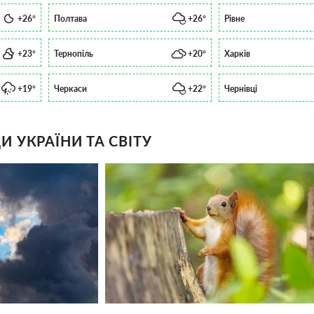
+26°
Полтава
+26°
Рівне
+23°
Тернопіль
+20°
Харків
+19°
Черкаси
+22°
Чернівці
 УКРАЇНИ ТА СВІТУ