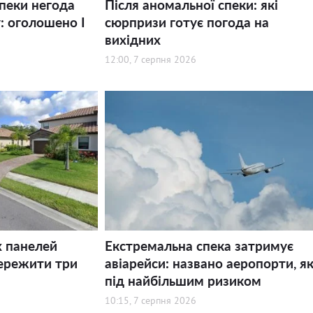
спеки негода
Після аномальної спеки: які
: оголошено І
сюрпризи готує погода на
вихідних
12:00, 7 серпня 2026
х панелей
Екстремальна спека затримує
ережити три
авіарейси: названо аеропорти, як
під найбільшим ризиком
10:15, 7 серпня 2026