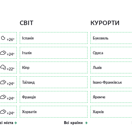
СВІТ
КУРОРТИ
Іспанія
Буковель
+26°
Італія
Одеса
+24°
Кіпр
Львів
+22°
Таїланд
Івано-Франківськ
+24°
Франція
Яремче
+24°
Хорватія
Харків
+24°
сі міста
Всі країни