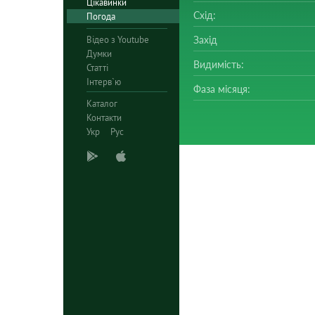
Цікавинки
Схід:
Погода
Відео з Youtube
Захід
Думки
Видимість:
Статті
Інтерв`ю
Фаза місяця:
Каталог
Контакти
Укр
Рус