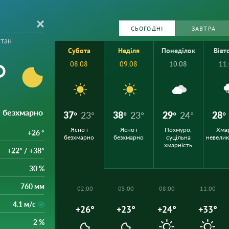
СЬОГОДНІ
ЗАВТРА
стан
Субота
Неділя
Понеділок
Вівт
°
08.08
09.08
10.08
11
 і безхмарно
37°
23°
38°
23°
29°
24°
28°
Ясно і
Ясно і
Похмуро,
Хма
+26 °
безхмарно
безхмарно
суцільна
невели
хмарність
+22° / +38°
30 %
760 мм
02:00
05:00
08:00
11:00
4.1 м/с
+26°
+23°
+24°
+33°
2 %