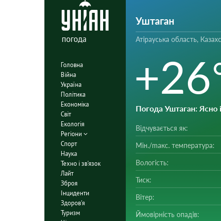
Уштаган
погода
Атірауська область, Казах
+26
Головна
Війна
Україна
Політика
Економіка
Погода Уштаган
: Ясно
Світ
Екологія
Відчувається як:
Регіони
Спорт
Мін./mакс. температура:
Наука
Вологість:
Техно і зв'язок
Лайт
Тиск:
Зброя
Інциденти
Вітер:
Здоров'я
Туризм
Ймовірність опадів: