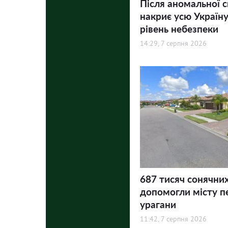
Після аномальної 
накриє усю Україну
рівень небезпеки
14:29, 7 серпня 2026
687 тисяч сонячни
допомогли місту п
урагани
11:42, 7 серпня 2026