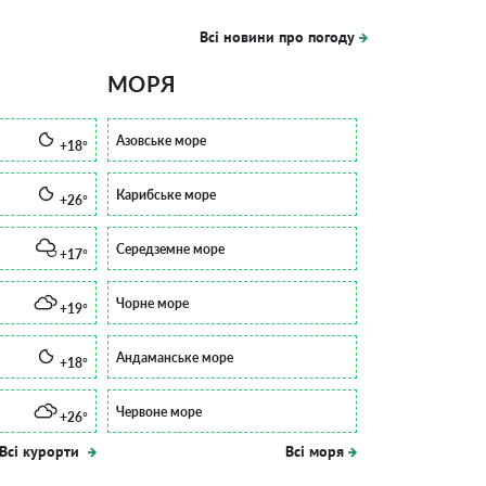
Всі новини про погоду
МОРЯ
Азовське море
+18°
Карибське море
+26°
Середземне море
+17°
Чорне море
+19°
Андаманське море
+18°
Червоне море
+26°
Всі курорти
Всі моря