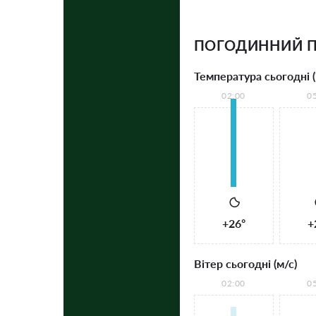
ПОГОДИННИЙ П
Температура сьогодні (
02:00
0
+26°
+
Вітер сьогодні (м/с)
02:00
0