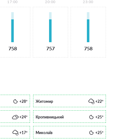
17:00
20:00
23:00
758
757
758
+28°
Житомир
+22°
+24°
Кропивницький
+25°
+17°
Миколаїв
+25°