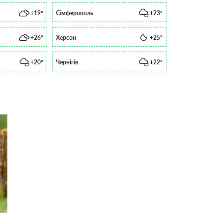
+19°
Сімферополь
+23°
+26°
Херсон
+25°
+20°
Чернігів
+22°