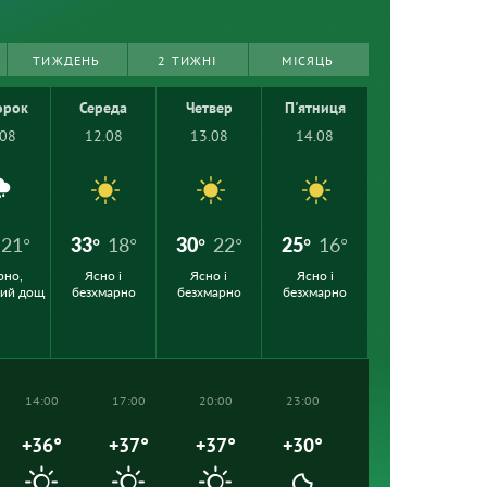
ТИЖДЕНЬ
2 ТИЖНІ
МІСЯЦЬ
орок
Середа
Четвер
П'ятниця
.08
12.08
13.08
14.08
21°
33°
18°
30°
22°
25°
16°
рно,
Ясно і
Ясно і
Ясно і
кий дощ
безхмарно
безхмарно
безхмарно
14:00
17:00
20:00
23:00
+36°
+37°
+37°
+30°