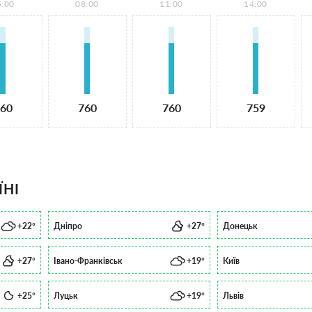
5:00
08:00
11:00
14:00
60
760
760
759
ЇНІ
+22°
Дніпро
+27°
Донецьк
+27°
Івано-Франківськ
+19°
Київ
+25°
Луцьк
+19°
Львів