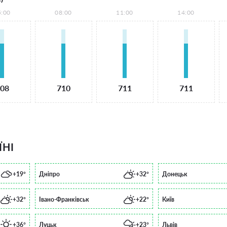
5:00
08:00
11:00
14:00
08
710
711
711
ЇНІ
+19°
Дніпро
+32°
Донецьк
+32°
Івано-Франківськ
+22°
Київ
+36°
Луцьк
+23°
Львів