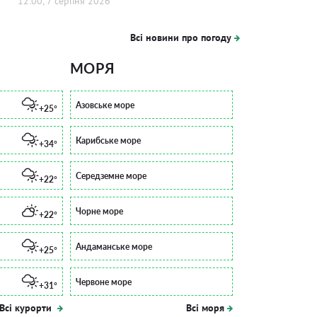
12:00, 7 серпня 2026
Всі новини про погоду
МОРЯ
Азовське море
+25°
Карибське море
+34°
Середземне море
+22°
Чорне море
+22°
Андаманське море
+25°
Червоне море
+31°
Всі курорти
Всі моря