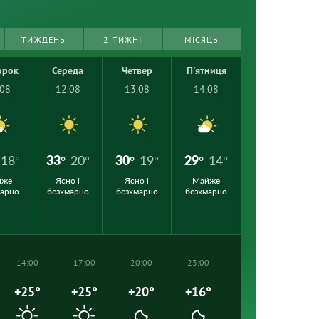
ТИЖДЕНЬ
2 ТИЖНІ
МІСЯЦЬ
орок
Середа
Четвер
П'ятниця
.08
12.08
13.08
14.08
18°
33°
20°
30°
19°
29°
14°
йже
Ясно і
Ясно і
Майже
марно
безхмарно
безхмарно
безхмарно
14:00
17:00
20:00
23:00
+25°
+25°
+20°
+16°