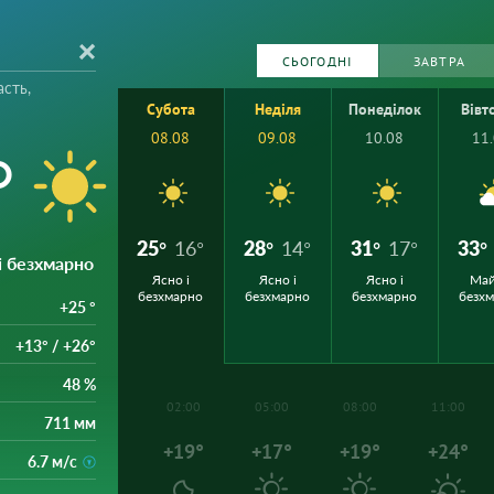
СЬОГОДНІ
ЗАВТРА
сть,
Субота
Неділя
Понеділок
Вівт
08.08
09.08
10.08
11
°
25°
16°
28°
14°
31°
17°
33°
 і безхмарно
Ясно і
Ясно і
Ясно і
Ма
безхмарно
безхмарно
безхмарно
безх
+25 °
+13° / +26°
48 %
02:00
05:00
08:00
11:00
711 мм
+19°
+17°
+19°
+24°
6.7 м/с