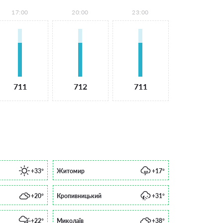
17:00
20:00
23:00
711
712
711
+33°
Житомир
+17°
+20°
Кропивницький
+31°
+22°
Миколаїв
+38°