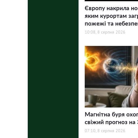
Європу накрила но
яким курортам заг
пожежі та небезпе
10:08, 8 серпня 2026
Магнітна буря охо
свіжий прогноз на 3
07:10, 8 серпня 2026