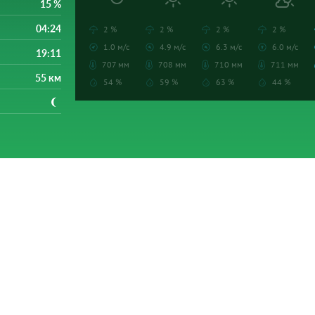
15 %
04:24
2 %
2 %
2 %
2 %
1.0 м/с
4.9 м/с
6.3 м/с
6.0 м/с
19:11
707 мм
708 мм
710 мм
711 мм
55 км
54 %
59 %
63 %
44 %