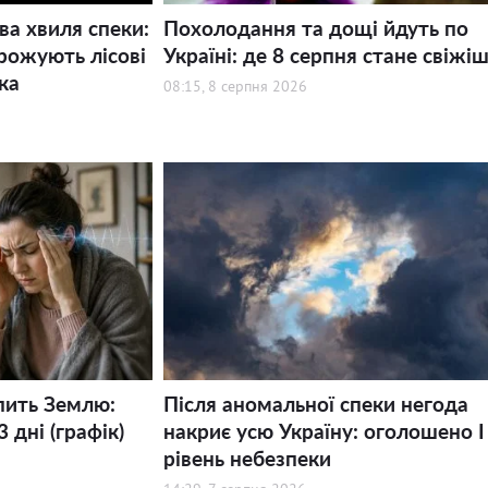
ва хвиля спеки:
Похолодання та дощі йдуть по
рожують лісові
Україні: де 8 серпня стане свіжі
ка
08:15, 8 серпня 2026
пить Землю:
Після аномальної спеки негода
 дні (графік)
накриє усю Україну: оголошено І
рівень небезпеки