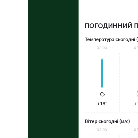
ПОГОДИННИЙ 
Температура сьогодні (
02:00
0
+19°
+
Вітер сьогодні (м/с)
02:00
0