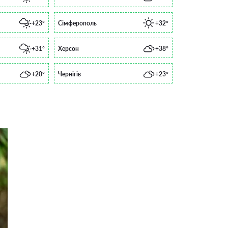
+23°
Сімферополь
+32°
+31°
Херсон
+38°
+20°
Чернігів
+23°