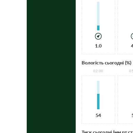
1.0
Вологість сьогодні (%)
02:00
0
54
Тиск сьогодні (мм рт.ст.