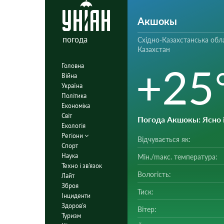
Акшокы
погода
Східно-Казахстанська обла
Казахстан
+25
Головна
Війна
Україна
Політика
Економіка
Світ
Погода Акшокы
: Ясно
Екологія
Регіони
Відчувається як:
Спорт
Наука
Мін./mакс. температура:
Техно і зв'язок
Вологість:
Лайт
Зброя
Тиск:
Інциденти
Здоров'я
Вітер:
Туризм