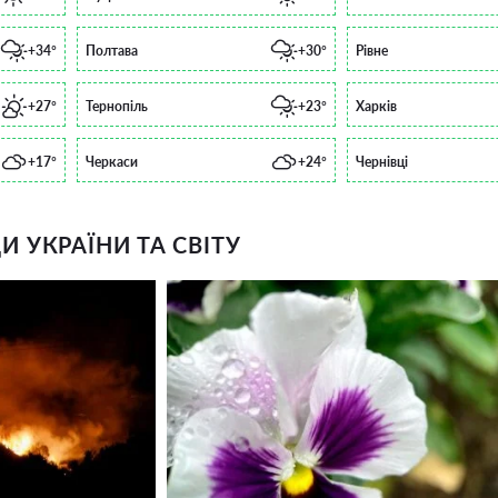
+34°
Полтава
+30°
Рівне
+27°
Тернопіль
+23°
Харків
+17°
Черкаси
+24°
Чернівці
 УКРАЇНИ ТА СВІТУ