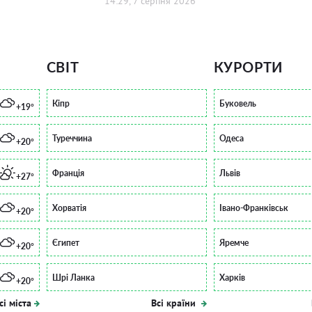
14:29, 7 серпня 2026
СВІТ
КУРОРТИ
Кіпр
Буковель
+19°
Туреччина
Одеса
+20°
Франція
Львів
+27°
Хорватія
Івано-Франківськ
+20°
Єгипет
Яремче
+20°
Шрі Ланка
Харків
+20°
сі міста
Всі країни