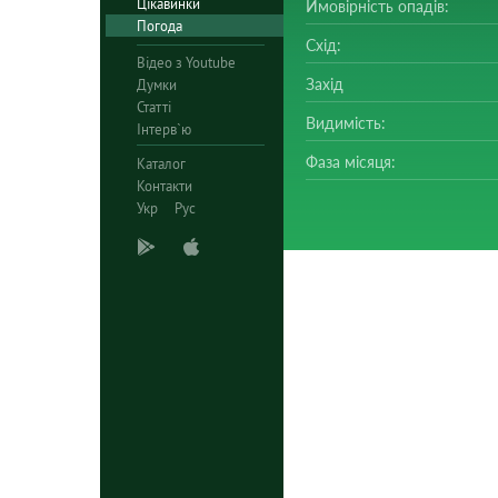
Цікавинки
Ймовірність опадів:
Погода
Схід:
Відео з Youtube
Захід
Думки
Статті
Видимість:
Інтерв`ю
Фаза місяця:
Каталог
Контакти
Укр
Рус