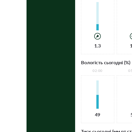
1.3
Вологість сьогодні (%)
02:00
0
49
Тиск сьогодні (мм рт.ст.