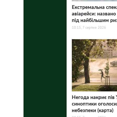
Екстремальна спек
авіарейси: названо
під найбільшим ри
10:15, 7 серпня 2026
Негода накриє пів 
синоптики оголосил
небезпеки (карта)