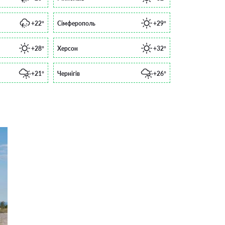
+22°
Сімферополь
+29°
+28°
Херсон
+32°
+21°
Чернігів
+26°