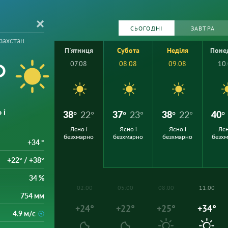
СЬОГОДНІ
ЗАВТРА
азахстан
П'ятниця
Субота
Неділя
Поне
°
07.08
08.08
09.08
10
 і
38°
22°
37°
23°
38°
22°
40°
Ясно і
Ясно і
Ясно і
Ясн
безхмарно
безхмарно
безхмарно
безх
+34 °
+22° / +38°
34 %
02:00
05:00
08:00
11:00
754 мм
+24°
+22°
+25°
+34°
4.9 м/с