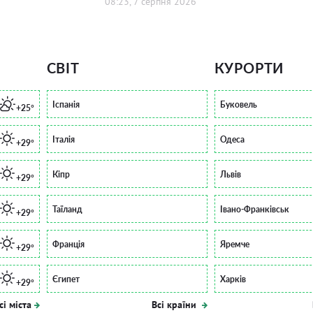
08:23, 7 серпня 2026
СВІТ
КУРОРТИ
Іспанія
Буковель
+25°
Італія
Одеса
+29°
Кіпр
Львів
+29°
Таїланд
Івано-Франківськ
+29°
Франція
Яремче
+29°
Єгипет
Харків
+29°
сі міста
Всі країни