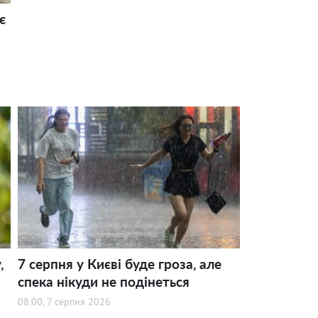
є
,
7 серпня у Києві буде гроза, але
спека нікуди не подінеться
08:00, 7 серпня 2026