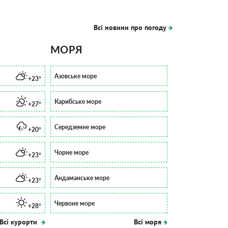
Всі новини про погоду
МОРЯ
Азовське море
+23°
Карибське море
+27°
Середземне море
+20°
Чорне море
+23°
Андаманське море
+23°
Червоне море
+28°
Всі курорти
Всі моря