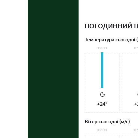
ПОГОДИННИЙ П
Температура сьогодні (
02:00
0
+24°
+
Вітер сьогодні (м/с)
02:00
0