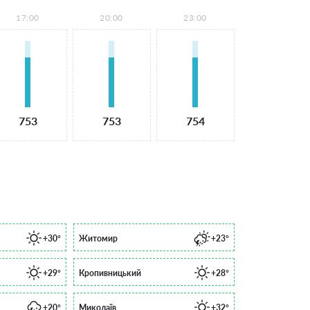
17:00
20:00
23:00
753
753
754
+30°
Житомир
+23°
+29°
Кропивницький
+28°
+20°
Миколаїв
+32°