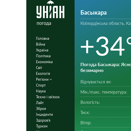
Басыкара
погода
Кізілордінська область, К
+34
Головна
Війна
Україна
Політика
Економіка
Погода Басыкара
: Ясно
Світ
безхмарно
Екологія
Регіони
Відчувається як:
Спорт
Наука
Мін./mакс. температура:
Техно і зв'язок
Вологість:
Лайт
Зброя
Тиск:
Інциденти
Здоров'я
Вітер:
Туризм