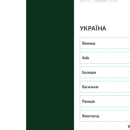
08:55, 7 серпня 2026
УКРАЇНА
Вінниця
Київ
Бровари
Васильків
Ржищів
Вишгород
У