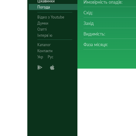
Цікавинки
Ймовірність опадів:
Погода
Схід:
Відео з Youtube
Думки
Захід
Статті
Видимість:
Інтерв`ю
Фаза місяця:
Каталог
Контакти
Укр
Рус