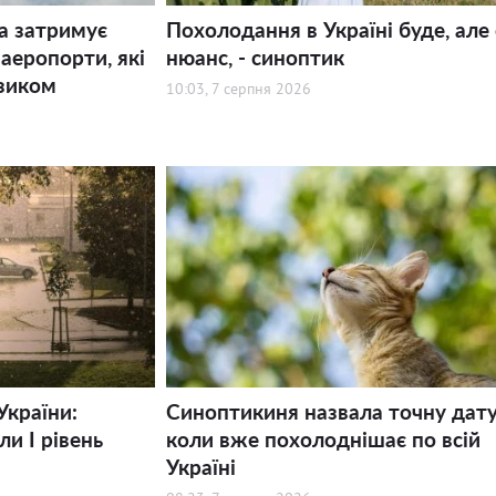
а затримує
Похолодання в Україні буде, але 
 аеропорти, які
нюанс, - синоптик
зиком
10:03, 7 серпня 2026
України:
Синоптикиня назвала точну дату
и І рівень
коли вже похолоднішає по всій
Україні