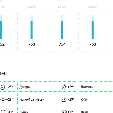
5:00
08:00
11:00
14:00
52
753
754
753
ЇНІ
+25°
Дніпро
+29°
Донецьк
+29°
Івано-Франківськ
+23°
Київ
+30°
Луцьк
+22°
Львів