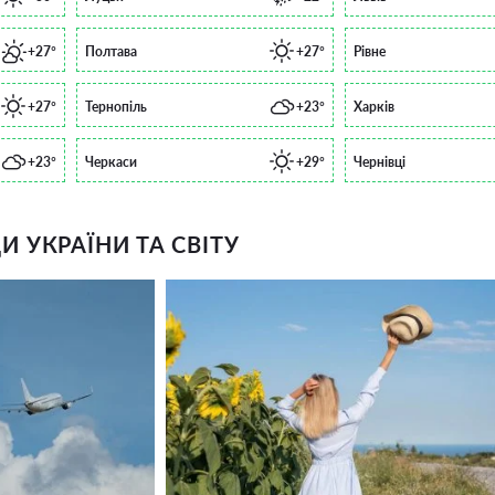
+27°
Полтава
+27°
Рівне
+27°
Тернопіль
+23°
Харків
+23°
Черкаси
+29°
Чернівці
 УКРАЇНИ ТА СВІТУ