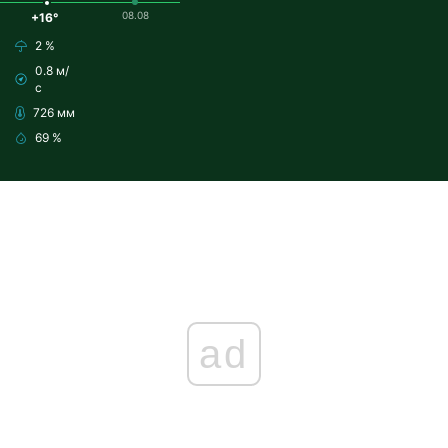
08.08
+16°
2 %
0.8 м/
с
726 мм
69 %
ad