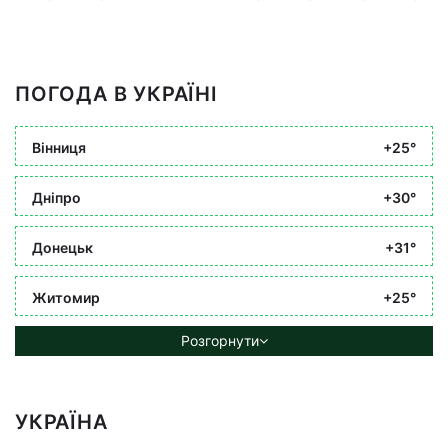
ПОГОДА В УКРАЇНІ
Вінниця
+25°
Дніпро
+30°
Донецьк
+31°
Житомир
+25°
Розгорнути
УКРАЇНА