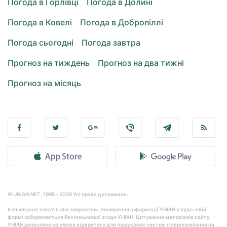
Погода в Горлівці
Погода в Долині
Погода в Ковелі
Погода в Добропіллі
Погода сьогодні
Погода завтра
Прогноз на тиждень
Прогноз на два тижні
Прогноз на місяць
© UNIAN.NET, 1998 - 2026 Усі права дотримано.
Копіювання текстів або зображень, поширення інформації УНІАН у будь-якій
формі забороняється без письмової згоди УНІАН. Цитування матеріалів сайту
УНІАН дозволено за умови відкритого для пошукових систем гіперпосилання на