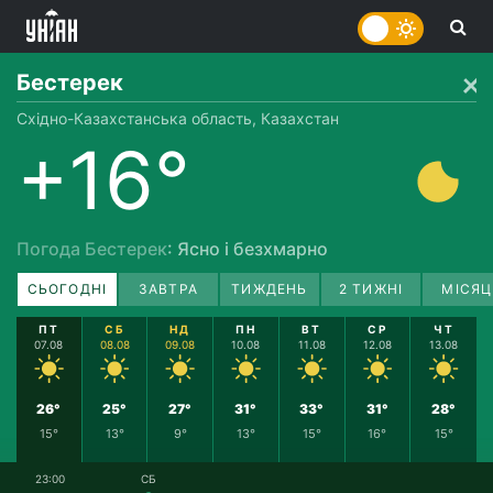
Бестерек
Східно-Казахстанська область, Казахстан
+16°
Погода Бестерек
: Ясно і безхмарно
СЬОГОДНІ
ЗАВТРА
ТИЖДЕНЬ
2 ТИЖНІ
МІСЯЦ
ПТ
СБ
НД
ПН
ВТ
СР
ЧТ
07.08
08.08
09.08
10.08
11.08
12.08
13.08
26°
25°
27°
31°
33°
31°
28°
15°
13°
9°
13°
15°
16°
15°
23:00
СБ