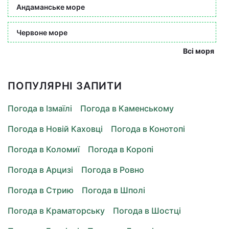
Андаманське море
Червоне море
Всі моря
ПОПУЛЯРНІ ЗАПИТИ
Погода в Ізмаїлі
Погода в Каменському
Погода в Новій Каховці
Погода в Конотопі
Погода в Коломиї
Погода в Коропі
Погода в Арцизі
Погода в Ровно
Погода в Стрию
Погода в Шполі
Погода в Краматорську
Погода в Шостці