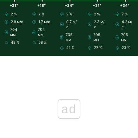
+21°
+18°
+24°
+31°
+34°
2 %
2 %
2 %
2 %
7 %
2.8 м/с
1.7 м/с
0.7 м/
2.3 м/
4.2 м/
с
с
с
704
704
мм
мм
705
705
705
мм
мм
мм
48 %
58 %
41 %
27 %
23 %
ad