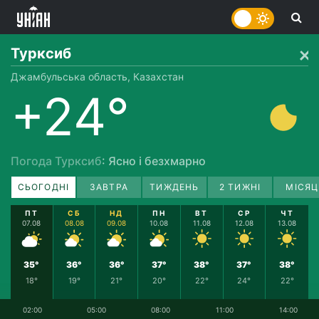
Турксиб
Джамбульська область, Казахстан
+24°
Погода Турксиб
: Ясно і безхмарно
СЬОГОДНІ
ЗАВТРА
ТИЖДЕНЬ
2 ТИЖНІ
МІСЯЦ
ПТ
СБ
НД
ПН
ВТ
СР
ЧТ
07.08
08.08
09.08
10.08
11.08
12.08
13.08
35°
36°
36°
37°
38°
37°
38°
18°
19°
21°
20°
22°
24°
22°
02:00
05:00
08:00
11:00
14:00