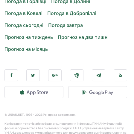
Погода в Горлівці
Погода в Долині
Погода в Ковелі
Погода в Добропіллі
Погода сьогодні
Погода завтра
Прогноз на тиждень
Прогноз на два тижні
Прогноз на місяць
© UNIAN.NET, 1998 - 2026 Усі права дотримано.
Копіювання текстів або зображень, поширення інформації УНІАН у будь-якій
формі забороняється без письмової згоди УНІАН. Цитування матеріалів сайту
УНІАН дозволено за умови відкритого для пошукових систем гіперпосилання на