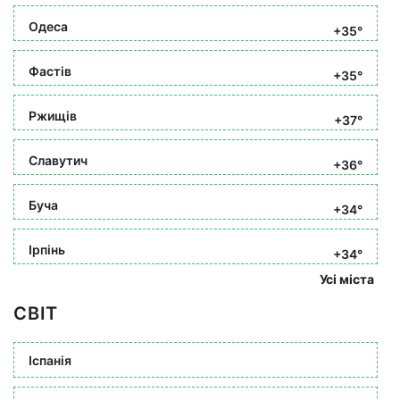
Одеса
+35°
Фастів
+35°
Ржищів
+37°
Славутич
+36°
Буча
+34°
Ірпінь
+34°
Усі міста
СВІТ
Іспанія