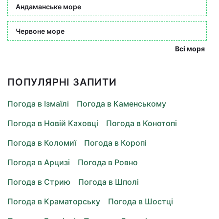
Андаманське море
Червоне море
Всі моря
ПОПУЛЯРНІ ЗАПИТИ
Погода в Ізмаїлі
Погода в Каменському
Погода в Новій Каховці
Погода в Конотопі
Погода в Коломиї
Погода в Коропі
Погода в Арцизі
Погода в Ровно
Погода в Стрию
Погода в Шполі
Погода в Краматорську
Погода в Шостці