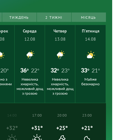
ТИЖДЕНЬ
2 ТИЖНІ
МІСЯЦЬ
орок
Середа
Четвер
П'ятниця
.08
12.08
13.08
14.08
20°
36°
22°
32°
23°
33°
21°
но з
Невелика
Невелика
Майже
еннями
хмарність,
хмарність,
безхмарно
можливий дощ
можливий дощ
з грозою
з грозою
14:00
17:00
20:00
23:00
+32°
+31°
+25°
+21°