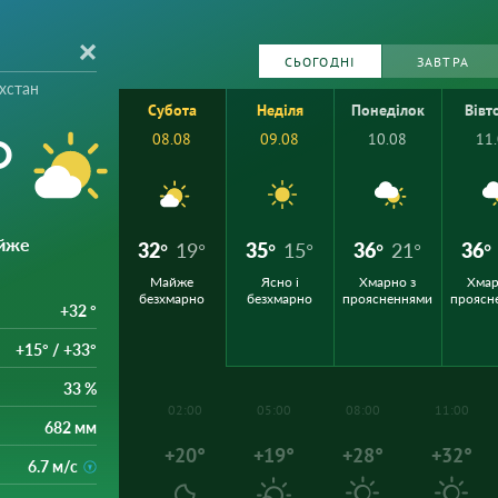
СЬОГОДНІ
ЗАВТРА
хстан
Субота
Неділя
Понеділок
Вівт
°
08.08
09.08
10.08
11
йже
32°
19°
35°
15°
36°
21°
36°
Майже
Ясно і
Хмарно з
Хмар
безхмарно
безхмарно
проясненнями
проясн
+32 °
+15° / +33°
33 %
02:00
05:00
08:00
11:00
682 мм
+20°
+19°
+28°
+32°
6.7 м/с