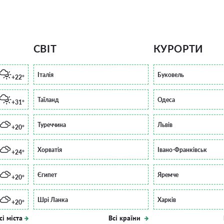
СВІТ
КУРОРТИ
Італія
Буковель
+22°
Таїланд
Одеса
+31°
Туреччина
Львів
+20°
Хорватія
Івано-Франківськ
+24°
Єгипет
Яремче
+20°
Шрі Ланка
Харків
+20°
сі міста
Всі країни