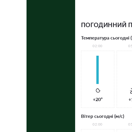
ПОГОДИННИЙ 
Температура сьогодні (
02:00
0
+20°
+
Вітер сьогодні (м/с)
02:00
0