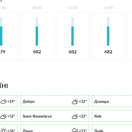
5:00
08:00
11:00
14:00
79
682
682
682
ЇНІ
+19°
Дніпро
+32°
Донецьк
+32°
Івано-Франківськ
+22°
Київ
+36°
Луцьк
+23°
Львів