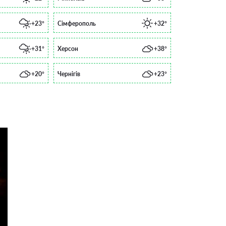
+23°
Сімферополь
+32°
+31°
Херсон
+38°
+20°
Чернігів
+23°