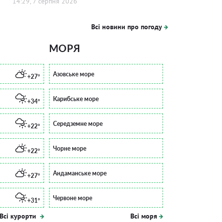
14:29, 7 серпня 2026
Всі новини про погоду
МОРЯ
Азовське море
+27°
Карибське море
+34°
Середземне море
+22°
Чорне море
+22°
Андаманське море
+27°
Червоне море
+31°
Всі курорти
Всі моря