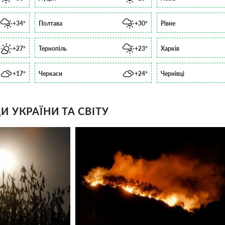
+34°
Полтава
+30°
Рівне
+27°
Тернопіль
+23°
Харків
+17°
Черкаси
+24°
Чернівці
 УКРАЇНИ ТА СВІТУ