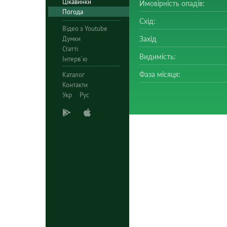
Цікавинки
Ймовірність опадів:
Погода
Схід:
Відео з Youtube
Думки
Захід
Статті
Видимість:
Інтерв`ю
Фаза місяця:
Каталог
Контакти
Укр
Рус