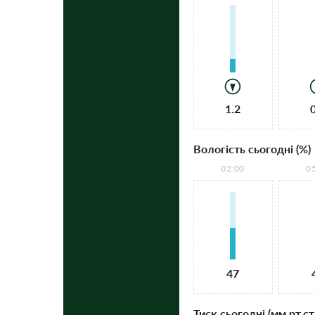
1.2
Вологість сьогодні (%)
02:00
0
47
Тиск сьогодні (мм рт.ст.