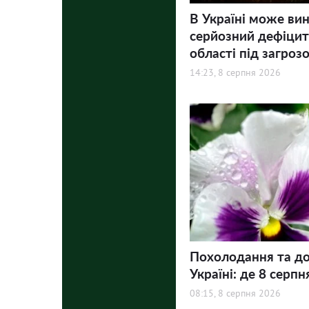
В Україні може ви
серйозний дефіцит 
області під загроз
14:23, 8 серпня 2026
Похолодання та до
Україні: де 8 серпн
08:15, 8 серпня 2026