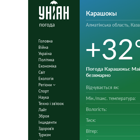
Карашокы
погода
Алматінська область, Каза
+32
Головна
Війна
Україна
Політика
Економіка
Погода Карашокы
: Ма
Світ
безхмарно
Екологія
Регіони
Відчувається як:
Спорт
Наука
Мін./mакс. температура:
Техно і зв'язок
Вологість:
Лайт
Зброя
Тиск:
Інциденти
Здоров'я
Вітер:
Туризм