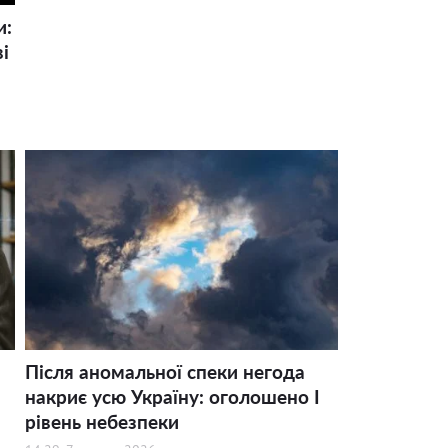
и:
і
Після аномальної спеки негода
накриє усю Україну: оголошено І
рівень небезпеки