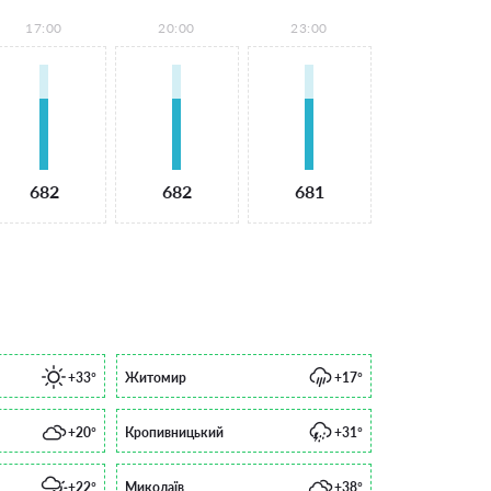
17:00
20:00
23:00
682
682
681
+33°
Житомир
+17°
+20°
Кропивницький
+31°
+22°
Миколаїв
+38°