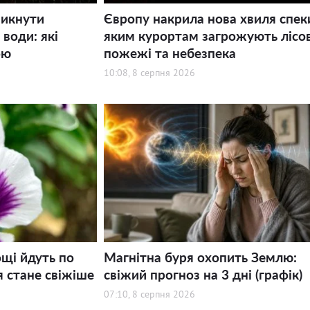
никнути
Європу накрила нова хвиля спек
води: які
яким курортам загрожують лісов
ою
пожежі та небезпека
10:08, 8 серпня 2026
щі йдуть по
Магнітна буря охопить Землю:
я стане свіжіше
свіжий прогноз на 3 дні (графік)
07:10, 8 серпня 2026