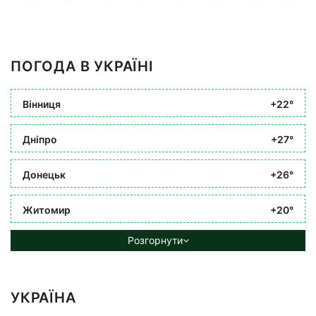
ПОГОДА В УКРАЇНІ
Вінниця
+22°
Дніпро
+27°
Донецьк
+26°
Житомир
+20°
Розгорнути
УКРАЇНА