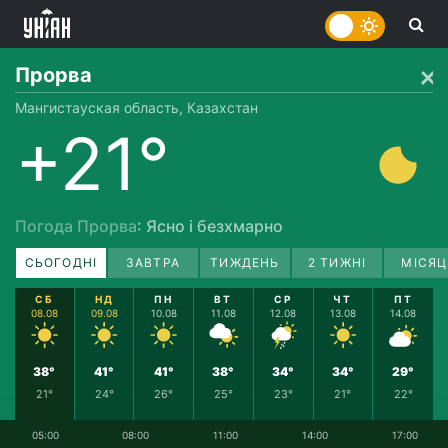
Прорва
Мангистауская область, Казахстан
+21°
Погода Прорва
: Ясно і безхмарно
СЬОГОДНІ
ЗАВТРА
ТИЖДЕНЬ
2 ТИЖНІ
МІСЯЦ
СБ
НД
ПН
ВТ
СР
ЧТ
ПТ
08.08
09.08
10.08
11.08
12.08
13.08
14.08
38°
41°
41°
38°
34°
34°
29°
21°
24°
26°
25°
23°
21°
22°
05:00
08:00
11:00
14:00
17:00