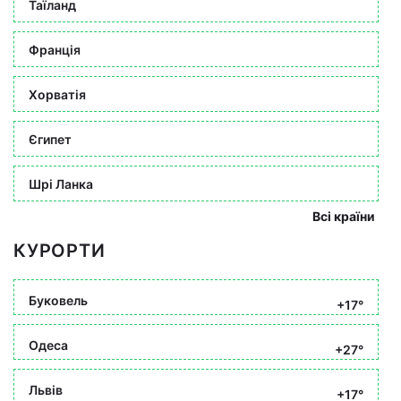
Таїланд
Франція
Хорватія
Єгипет
Шрі Ланка
Всі країни
КУРОРТИ
Буковель
+17°
Одеса
+27°
Львів
+17°