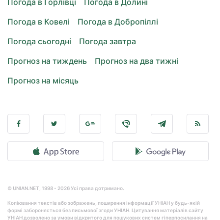
Погода в Горлівці
Погода в Долині
Погода в Ковелі
Погода в Добропіллі
Погода сьогодні
Погода завтра
Прогноз на тиждень
Прогноз на два тижні
Прогноз на місяць
© UNIAN.NET, 1998 - 2026 Усі права дотримано.
Копіювання текстів або зображень, поширення інформації УНІАН у будь-якій
формі забороняється без письмової згоди УНІАН. Цитування матеріалів сайту
УНІАН дозволено за умови відкритого для пошукових систем гіперпосилання на