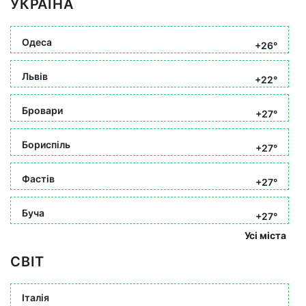
УКРАЇНА
Одеса
+26°
Львів
+22°
Бровари
+27°
Бориспіль
+27°
Фастів
+27°
Буча
+27°
Усі міста
СВІТ
Італія