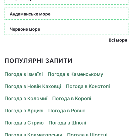
Андаманське море
Червоне море
Всі моря
ПОПУЛЯРНІ ЗАПИТИ
Погода в Ізмаїлі
Погода в Каменському
Погода в Новій Каховці
Погода в Конотопі
Погода в Коломиї
Погода в Коропі
Погода в Арцизі
Погода в Ровно
Погода в Стрию
Погода в Шполі
Погода в Краматорську
Погода в Шостці