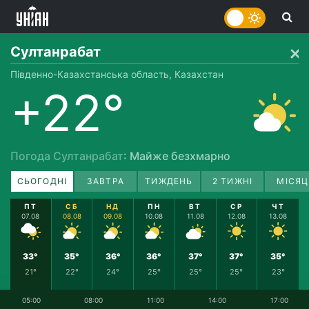
Султанрабат
Південно-Казахстанська область, Казахстан
+22°
Погода Султанрабат
: Майже безхмарно
СЬОГОДНІ
ЗАВТРА
ТИЖДЕНЬ
2 ТИЖНІ
МІСЯЦ
ПТ
СБ
НД
ПН
ВТ
СР
ЧТ
07.08
08.08
09.08
10.08
11.08
12.08
13.08
33°
35°
36°
36°
37°
37°
35°
21°
22°
24°
25°
25°
25°
23°
05:00
08:00
11:00
14:00
17:00