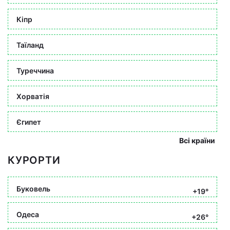
Кіпр
Таїланд
Туреччина
Хорватія
Єгипет
Всі країни
КУРОРТИ
Буковель
+19°
Одеса
+26°